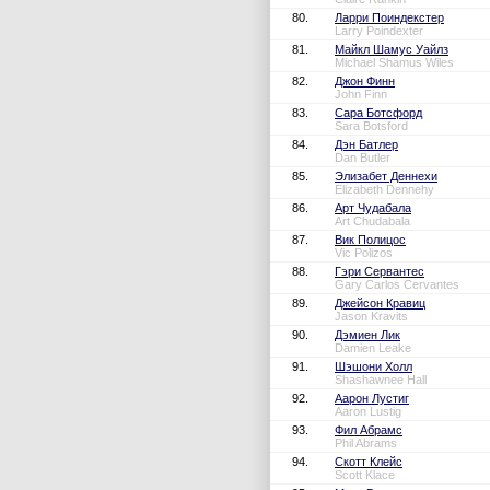
80.
Ларри Поиндекстер
Larry Poindexter
81.
Майкл Шамус Уайлз
Michael Shamus Wiles
82.
Джон Финн
John Finn
83.
Сара Ботсфорд
Sara Botsford
84.
Дэн Батлер
Dan Butler
85.
Элизабет Деннехи
Elizabeth Dennehy
86.
Арт Чудабала
Art Chudabala
87.
Вик Полицос
Vic Polizos
88.
Гэри Сервантес
Gary Carlos Cervantes
89.
Джейсон Кравиц
Jason Kravits
90.
Дэмиен Лик
Damien Leake
91.
Шэшони Холл
Shashawnee Hall
92.
Аарон Лустиг
Aaron Lustig
93.
Фил Абрамс
Phil Abrams
94.
Скотт Клейс
Scott Klace