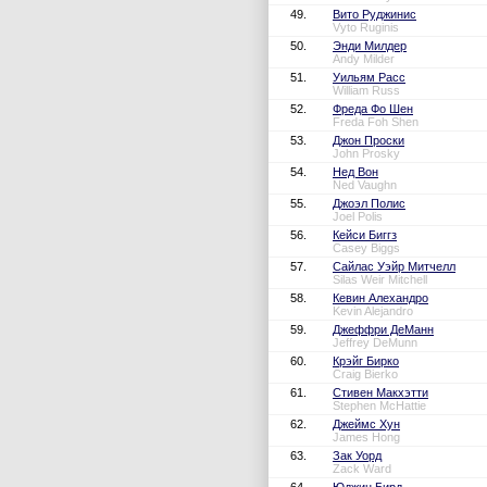
49.
Вито Руджинис
Vyto Ruginis
50.
Энди Милдер
Andy Milder
51.
Уильям Расс
William Russ
52.
Фреда Фо Шен
Freda Foh Shen
53.
Джон Проски
John Prosky
54.
Нед Вон
Ned Vaughn
55.
Джоэл Полис
Joel Polis
56.
Кейси Биггз
Casey Biggs
57.
Сайлас Уэйр Митчелл
Silas Weir Mitchell
58.
Кевин Алехандро
Kevin Alejandro
59.
Джеффри ДеМанн
Jeffrey DeMunn
60.
Крэйг Бирко
Craig Bierko
61.
Стивен Макхэтти
Stephen McHattie
62.
Джеймс Хун
James Hong
63.
Зак Уорд
Zack Ward