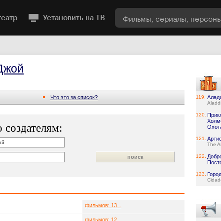
театр
Установить на ТВ
Джой
Что это за список?
119.
Алад
Aladd
120.
Прик
Холмс
 создателям:
Охота
121.
Арти
The Ar
122.
Добр
Пост
123.
Город
Cidad
фильмов: 13...
фильмов: 12...