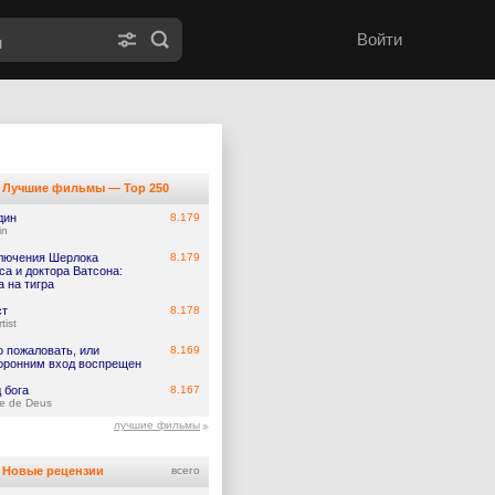
Войти
Лучшие фильмы — Top 250
дин
8.179
in
лючения Шерлока
8.179
а и доктора Ватсона:
 на тигра
ст
8.178
tist
о пожаловать, или
8.169
оронним вход воспрещен
 бога
8.167
e de Deus
лучшие фильмы
Новые рецензии
всего