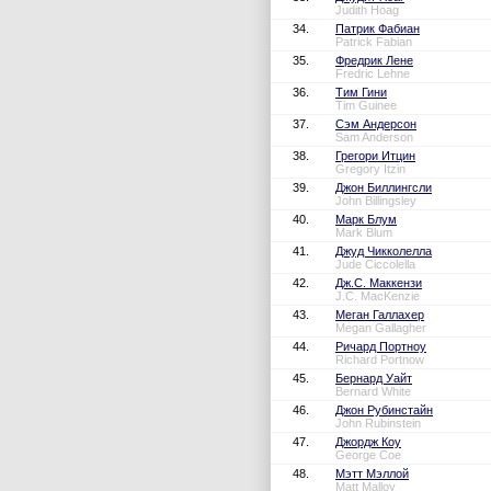
Judith Hoag
34.
Патрик Фабиан
Patrick Fabian
35.
Фредрик Лене
Fredric Lehne
36.
Тим Гини
Tim Guinee
37.
Сэм Андерсон
Sam Anderson
38.
Грегори Итцин
Gregory Itzin
39.
Джон Биллингсли
John Billingsley
40.
Марк Блум
Mark Blum
41.
Джуд Чикколелла
Jude Ciccolella
42.
Дж.С. Маккензи
J.C. MacKenzie
43.
Меган Галлахер
Megan Gallagher
44.
Ричард Портноу
Richard Portnow
45.
Бернард Уайт
Bernard White
46.
Джон Рубинстайн
John Rubinstein
47.
Джордж Коу
George Coe
48.
Мэтт Мэллой
Matt Malloy