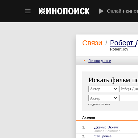
Онлайн-кино
Связи
/
Роберт 
Robert Joy
Личное дело »
Искать фильм по
создатели фильма
Актеры
1.
Джеймс Экхаус
James Eckhouse
2.
Зэк Гренье