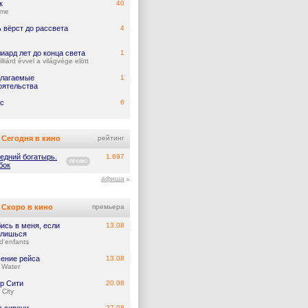
к
40
ume
 вёрст до рассвета
4
иард лет до конца света
1
lliárd évvel a világvége elött
лагаемые
1
оятельства
с
6
Сегодня в кино
рейтинг
едний богатырь.
1.697
ПРОМО
бок
афиша
Скоро в кино
премьера
ись в меня, если
13.08
лишься
d'enfants
ение рейса
13.08
 Water
р Сити
20.08
 City
27.08