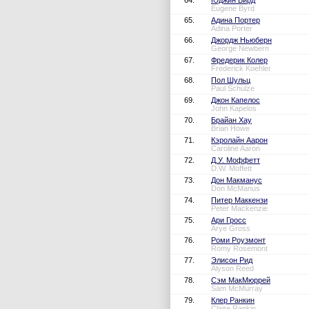
64.
Юджин Бирд
Eugene Byrd
65.
Адина Портер
Adina Porter
66.
Джордж Ньюберн
George Newbern
67.
Фредерик Колер
Frederick Koehler
68.
Пол Шульц
Paul Schulze
69.
Джон Капелос
John Kapelos
70.
Брайан Хау
Brian Howe
71.
Кэролайн Аарон
Caroline Aaron
72.
Д.У. Моффетт
D.W. Moffett
73.
Дон Макманус
Don McManus
74.
Питер Маккензи
Peter Mackenzie
75.
Ари Гросс
Arye Gross
76.
Роми Роузмонт
Romy Rosemont
77.
Элисон Рид
Alyson Reed
78.
Сэм МакМюррей
Sam McMurray
79.
Клер Ранкин
Claire Rankin