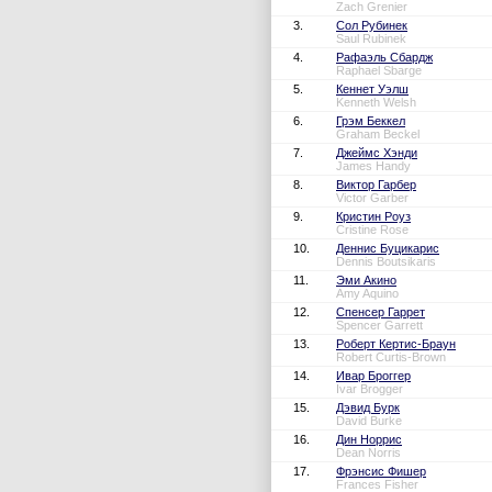
Zach Grenier
3.
Сол Рубинек
Saul Rubinek
4.
Рафаэль Сбардж
Raphael Sbarge
5.
Кеннет Уэлш
Kenneth Welsh
6.
Грэм Беккел
Graham Beckel
7.
Джеймс Хэнди
James Handy
8.
Виктор Гарбер
Victor Garber
9.
Кристин Роуз
Cristine Rose
10.
Деннис Буцикарис
Dennis Boutsikaris
11.
Эми Акино
Amy Aquino
12.
Спенсер Гаррет
Spencer Garrett
13.
Роберт Кертис-Браун
Robert Curtis-Brown
14.
Ивар Броггер
Ivar Brogger
15.
Дэвид Бурк
David Burke
16.
Дин Норрис
Dean Norris
17.
Фрэнсис Фишер
Frances Fisher