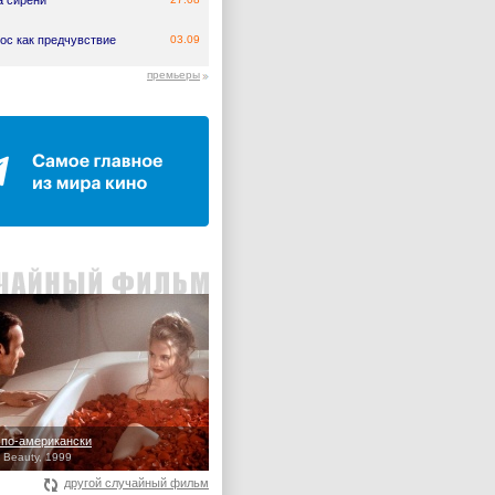
а сирени
ос как предчувствие
03.09
премьеры
 по-американски
 Beauty, 1999
другой случайный фильм