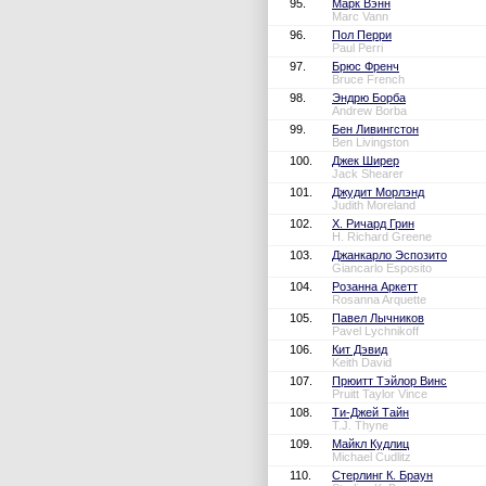
95.
Марк Вэнн
Marc Vann
96.
Пол Перри
Paul Perri
97.
Брюс Френч
Bruce French
98.
Эндрю Борба
Andrew Borba
99.
Бен Ливингстон
Ben Livingston
100.
Джек Ширер
Jack Shearer
101.
Джудит Морлэнд
Judith Moreland
102.
Х. Ричард Грин
H. Richard Greene
103.
Джанкарло Эспозито
Giancarlo Esposito
104.
Розанна Аркетт
Rosanna Arquette
105.
Павел Лычников
Pavel Lychnikoff
106.
Кит Дэвид
Keith David
107.
Прюитт Тэйлор Винс
Pruitt Taylor Vince
108.
Ти-Джей Тайн
T.J. Thyne
109.
Майкл Кудлиц
Michael Cudlitz
110.
Стерлинг К. Браун