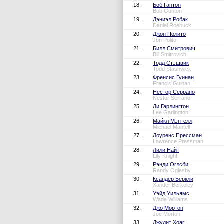
18.
Боб Гантон
Bob Gunton
19.
Дэниэл Робак
Daniel Roebuck
20.
Джон Полито
Jon Polito
21.
Билл Смитрович
Bill Smitrovich
22.
Тодд Стэшвик
Todd Stashwick
23.
Френсис Гуинан
Francis Guinan
24.
Нестор Серрано
Nestor Serrano
25.
Ли Гарлингтон
Lee Garlington
26.
Майкл Мэнтелл
Michael Mantell
27.
Лоуренс Прессман
Lawrence Pressman
28.
Лили Найт
Lily Knight
29.
Рэнди Оглсби
Randy Oglesby
30.
Ксандер Беркли
Xander Berkeley
31.
Уэйд Уильямс
Wade Williams
32.
Джо Мортон
Joe Morton
33.
Джудит Хоаг