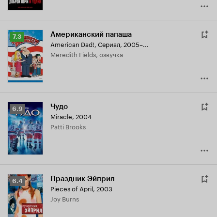
Американский папаша
Рейтинг
7.3
American Dad!
,
Сериал, 2005–...
Кинопоиска
Meredith Fields, озвучка
7.3
Чудо
Рейтинг
6.9
Miracle
,
2004
Кинопоиска
Patti Brooks
6.9
Праздник Эйприл
Рейтинг
6.4
Pieces of April
,
2003
Кинопоиска
Joy Burns
6.4