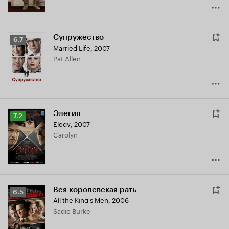
Супружество
Рейтинг
6.7
Married Life
,
2007
Кинопоиска
Pat Allen
6.7
Элегия
Рейтинг
7.2
Elegy
,
2007
Кинопоиска
Carolyn
7.2
Вся королевская рать
Рейтинг
6.5
All the King's Men
,
2006
Кинопоиска
Sadie Burke
6.5