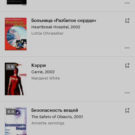
Больница «Разбитое сердце»
Heartbreak Hospital
,
2002
Lottie Ohrwasher
Кэрри
Рейтинг
5.8
Carrie
,
2002
Кинопоиска
Margaret White
5.8
Безопасность вещей
Рейтинг
6.9
The Safety of Objects
,
2001
Кинопоиска
Annette Jennings
6.9