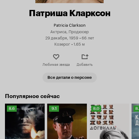
Патриша Кларксон
Patricia Clarkson
Актриса, Продюсер
29 декабря, 1959
•
66 лет
Козерог
•
1.65 м
Любимая звезда
Добавить
Все детали о персоне
Популярное сейчас
Рейтинг
Рейтинг
Рейтинг
Р
8.6
9.1
8.0
8
Кинопоиска
Кинопоиска
Кинопоиска
К
8.6
9.1
8.0
8.