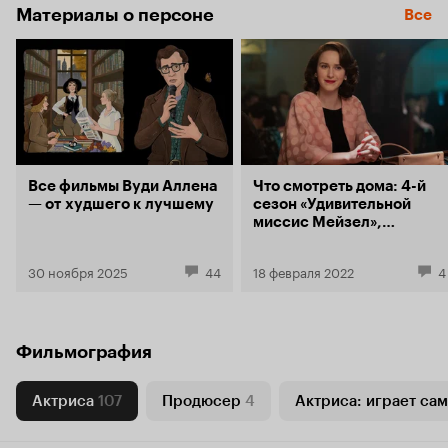
Материалы о персоне
Все
Все фильмы Вуди Аллена
Что смотреть дома: 4-й
— от худшего к лучшему
сезон «Удивительной
миссис Мейзел»,
«Последний богатырь:
Посланник Тьмы»,
30 ноября 2025
44
18 февраля 2022
4
продолжение
«Семейного брака»
Фильмография
Актриса
107
Продюсер
4
Актриса: играет сам