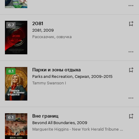
2081
Рейтинг
6.7
2081
,
2009
Кинопоиска
рассказчик, озвучка
6.7
Парки и зоны отдыха
Рейтинг
8.1
Parks and Recreation
,
Сериал, 2009–2015
Кинопоиска
Tammy Swanson I
8.1
Вне границ
Рейтинг
6.1
Beyond All Boundaries
,
2009
Кинопоиска
Marguerite Higgins - New York Herald Tribune Correspondent, озвучка
6.1