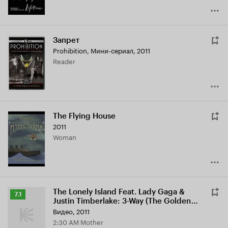
Запрет
Prohibition
,
Мини-сериал, 2011
Reader
The Flying House
2011
Woman
The Lonely Island Feat. Lady Gaga &
Рейтинг
7.1
Justin Timberlake: 3-Way (The Golden
Кинопоиска
Rule)
Видео, 2011
7.1
2:30 AM Mother