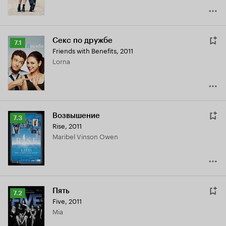
Секс по дружбе
Рейтинг
7.1
Friends with Benefits
,
2011
Кинопоиска
Lorna
7.1
Возвышение
Рейтинг
7.3
Rise
,
2011
Кинопоиска
Maribel Vinson Owen
7.3
Пять
Рейтинг
7.2
Five
,
2011
Кинопоиска
Mia
7.2