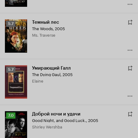
Темный лес
Рейтинг
5.7
The Woods
,
2005
Кинопоиска
Ms. Traverse
5.7
Умирающий Галл
Рейтинг
5.7
The Dying Gaul
,
2005
Кинопоиска
Elaine
5.7
Доброй ночи и удачи
Рейтинг
7.0
Good Night, and Good Luck.
,
2005
Кинопоиска
Shirley Wershba
7.0