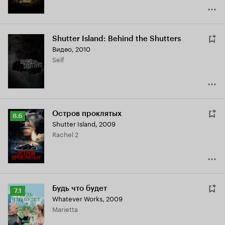
Shutter Island: Behind the Shutters
Видео, 2010
Self
Остров проклятых
Рейтинг
8.6
Shutter Island
,
2009
Кинопоиска
Rachel 2
8.6
Будь что будет
Рейтинг
7.1
Whatever Works
,
2009
Кинопоиска
Marietta
7.1