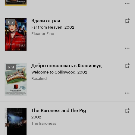
Вдали от рая
Рейтинг
6.7
Far from Heaven
,
2002
Кинопоиска
Eleanor Fine
6.7
Добро пожаловать в Коллинвуд
Рейтинг
6.9
Welcome to Collinwood
,
2002
Кинопоиска
Rosalind
6.9
The Baroness and the Pig
2002
The Baroness