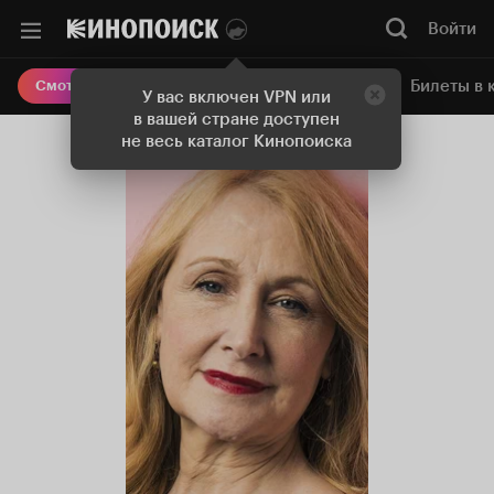
Войти
Онлайн-кинотеатр
Билеты в 
Смотреть кино
У вас включен VPN или
в вашей стране доступен
не весь каталог Кинопоиска