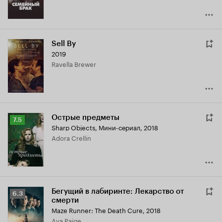
Sell By
2019
Ravella Brewer
Острые предметы
Рейтинг
7.5
Sharp Objects
,
Мини-сериал, 2018
Кинопоиска
Adora Crellin
7.5
Бегущий в лабиринте: Лекарство от
Рейтинг
6.3
смерти
Кинопоиска
Maze Runner: The Death Cure
,
2018
6.3
Ava Paige