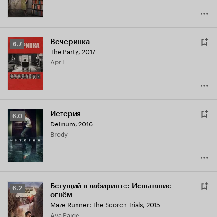
Вечеринка
Рейтинг
6.7
The Party
,
2017
Кинопоиска
April
6.7
Истерия
Рейтинг
6.0
Delirium
,
2016
Кинопоиска
Brody
6.0
Бегущий в лабиринте: Испытание
Рейтинг
6.2
огнём
Кинопоиска
Maze Runner: The Scorch Trials
,
2015
6.2
Ava Paige