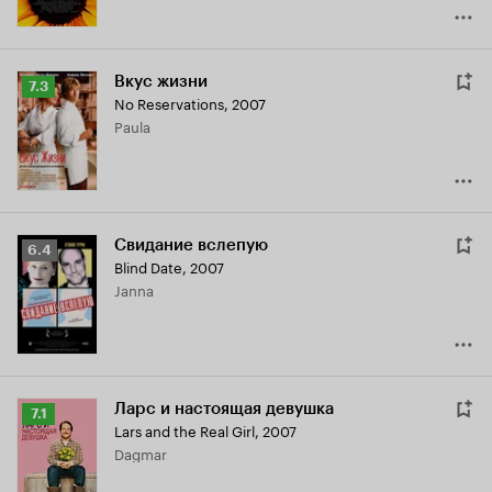
Вкус жизни
Рейтинг
7.3
No Reservations
,
2007
Кинопоиска
Paula
7.3
Свидание вслепую
Рейтинг
6.4
Blind Date
,
2007
Кинопоиска
Janna
6.4
Ларс и настоящая девушка
Рейтинг
7.1
Lars and the Real Girl
,
2007
Кинопоиска
Dagmar
7.1