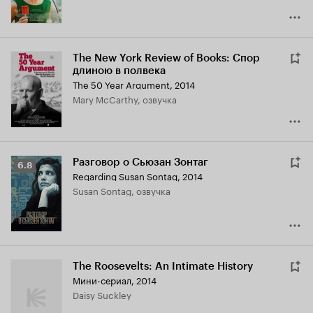
The New York Review of Books: Спор
длиною в полвека
The 50 Year Argument
,
2014
Mary McCarthy, озвучка
Разговор о Сьюзан Зонтаг
Рейтинг
6.8
Regarding Susan Sontag
,
2014
Кинопоиска
Susan Sontag, озвучка
6.8
The Roosevelts: An Intimate History
Мини-сериал, 2014
Daisy Suckley