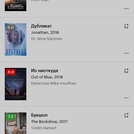
Дубликат
Рейтинг
6.0
Jonathan
,
2018
Кинопоиска
Dr. Mina Nariman
6.0
Из ниоткуда
Рейтинг
4.8
Out of Blue
,
2018
Кинопоиска
Detective Mike Hoolihan
4.8
Букшоп
Рейтинг
7.2
The Bookshop
,
2017
Кинопоиска
Violet Gamart
7.2