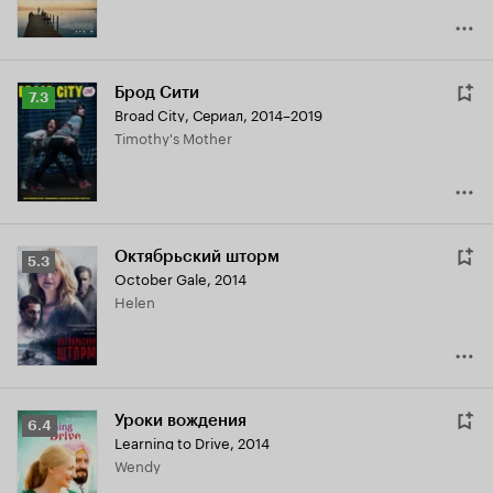
Брод Сити
Рейтинг
7.3
Broad City
,
Сериал, 2014–2019
Кинопоиска
Timothy's Mother
7.3
Октябрьский шторм
Рейтинг
5.3
October Gale
,
2014
Кинопоиска
Helen
5.3
Уроки вождения
Рейтинг
6.4
Learning to Drive
,
2014
Кинопоиска
Wendy
6.4