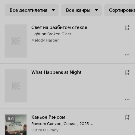
Все десятилетия
Все жанры
Сортировка
Свет на разбитом стекле
Light on Broken Glass
Melody Harper
What Happens at Night
Каньон Рэнсом
Рейтинг
6.6
Ransom Canyon
,
Сериал, 2025–...
Кинопоиска
Claire O'Grady
6.6