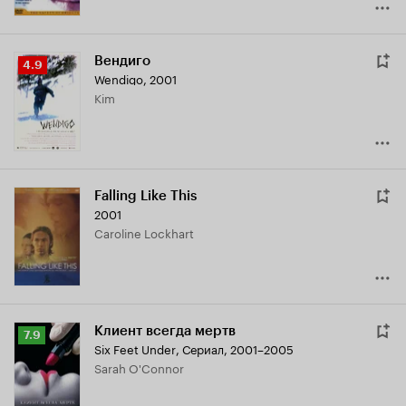
Вендиго
Рейтинг
4.9
Wendigo
,
2001
Кинопоиска
Kim
4.9
Falling Like This
2001
Caroline Lockhart
Клиент всегда мертв
Рейтинг
7.9
Six Feet Under
,
Сериал, 2001–2005
Кинопоиска
Sarah O'Connor
7.9