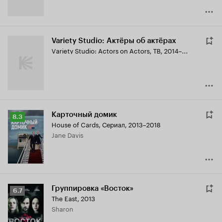
Variety Studio: Актёры об актёрах
Variety Studio: Actors on Actors
,
ТВ, 2014–...
Карточный домик
Рейтинг
8.3
House of Cards
,
Сериал, 2013–2018
Кинопоиска
Jane Davis
8.3
Группировка «Восток»
Рейтинг
6.7
The East
,
2013
Кинопоиска
Sharon
6.7