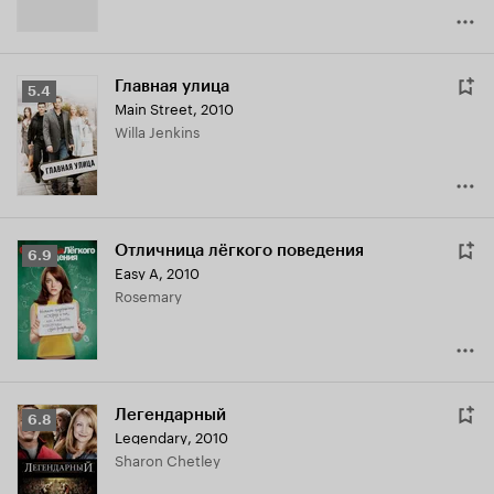
Главная улица
Рейтинг
5.4
Main Street
,
2010
Кинопоиска
Willa Jenkins
5.4
Отличница лёгкого поведения
Рейтинг
6.9
Easy A
,
2010
Кинопоиска
Rosemary
6.9
Легендарный
Рейтинг
6.8
Legendary
,
2010
Кинопоиска
Sharon Chetley
6.8