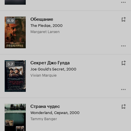
Обещание
Рейтинг
6.9
The Pledge
,
2000
Кинопоиска
Margaret Larsen
6.9
Секрет Джо Гулда
Рейтинг
5.7
Joe Gould's Secret
,
2000
Кинопоиска
Vivian Marquie
5.7
Страна чудес
Wonderland
,
Сериал, 2000
Tammy Banger