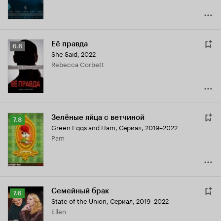
Её правда
Рейтинг
6.6
She Said
,
2022
Кинопоиска
Rebecca Corbett
6.6
Зелёные яйца с ветчиной
Рейтинг
7.8
Green Eggs and Ham
,
Сериал, 2019–2022
Кинопоиска
Pam
7.8
Семейный брак
Рейтинг
7.6
State of the Union
,
Сериал, 2019–2022
Кинопоиска
Ellen
7.6