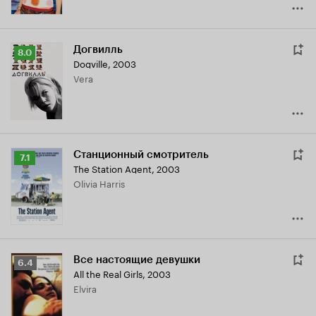
Догвилль
Рейтинг
8.0
Dogville
,
2003
Кинопоиска
Vera
8.0
Станционный смотритель
Рейтинг
7.1
The Station Agent
,
2003
Кинопоиска
Olivia Harris
7.1
Все настоящие девушки
Рейтинг
6.4
All the Real Girls
,
2003
Кинопоиска
Elvira
6.4