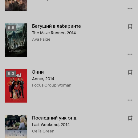
Бегущий в лабиринте
Рейтинг
6.8
The Maze Runner
,
2014
Кинопоиска
Ava Paige
6.8
Энни
Рейтинг
6.3
Annie
,
2014
Кинопоиска
Focus Group Woman
6.3
Последний уик-энд
Last Weekend
,
2014
Celia Green