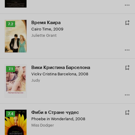
Время Каира
Рейтинг
7.2
Cairo Time
,
2009
Кинопоиска
Juliette Grant
7.2
Вики Кристина Барселона
Рейтинг
7.1
Vicky Cristina Barcelona
,
2008
Кинопоиска
Judy
7.1
Фиби в Стране чудес
Рейтинг
7.4
Phoebe in Wonderland
,
2008
Кинопоиска
Miss Dodger
7.4