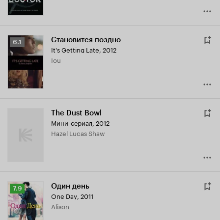
Становится поздно
Рейтинг
6.1
It's Getting Late
,
2012
Кинопоиска
Iou
6.1
The Dust Bowl
Мини-сериал, 2012
Hazel Lucas Shaw
Один день
Рейтинг
7.9
One Day
,
2011
Кинопоиска
Alison
7.9