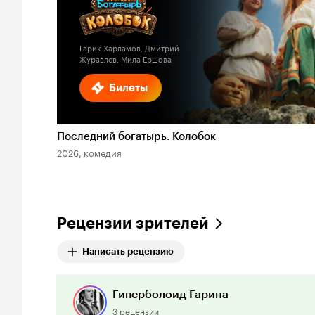
1.6
Гарик Харламов, Дмитрий
Журавлев, Мила Ершова
Билеты
Последний богатырь. Колобок
2026, комедия
Рецензии зрителей
Написать рецензию
Гиперболоид Гарина
3 рецензии