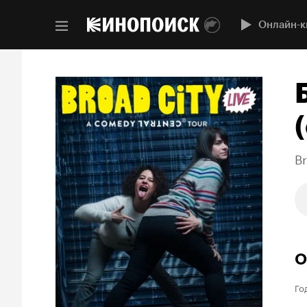
Онлайн-к
(
Br
О
Го