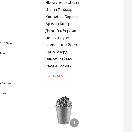
Эбби Джейкобсон
Илана Глейзер
Хэннибал Бёресс
Артуро Кастро
Джон Гемберлинг
.
Пол В. Даунс
игин
,
...
Стивен Шнайдер
Крис Гезерд
з
,
...
Элиот Глейзер
Сьюзи Эссман
541 актер
окс
,
...
г
,
...
 «MTV»
ная роль
1
1