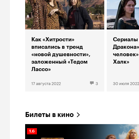
Как «Хитрости»
Сериалы 
вписались в тренд
Дракона»
«новой душевности»,
человек»
заложенный «Тедом
Халк»
Лассо»
17 августа 2022
3
30 июля 202
Билеты в кино
Рейтинг
1.6
Кинопоиска