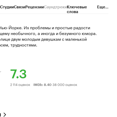
Студии
Связи
Рецензии
Саундтреки
Ключевые
Еще...
слова
в Нью-Йорке. Их проблемы и простые радости
щему необычного, а иногда и безумного юмора.
толице двум молодым девушкам с маленькой
всем, трудностями.
7.3
Рейтинг
2 114 оценок
38 000 оценок
IMDb
:
8.40
Кинопоиска
7.3
л