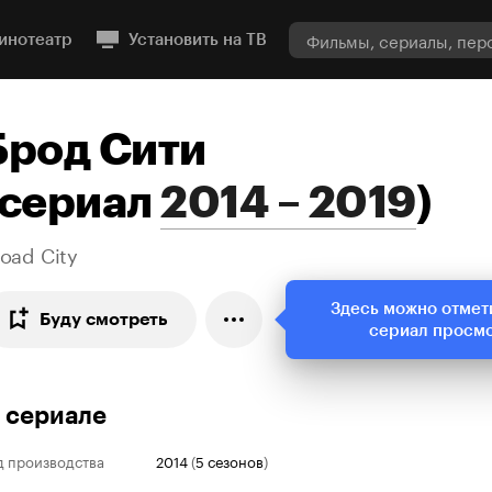
инотеатр
Установить на ТВ
Брод Сити
сериал
2014 – 2019
)
oad City
Здесь можно отмет
Буду смотреть
сериал просм
 сериале
д производства
2014
(
5 сезонов
)