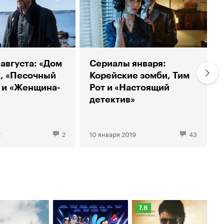
августа: «Дом
Сериалы января:
, «Песочный
Корейские зомби, Тим
 и «Женщина-
Рот и «Настоящий
детектив»
2
2
10 января 2019
43
Рейтинг
Ре
7.8
6.
Кинопоиска
Ки