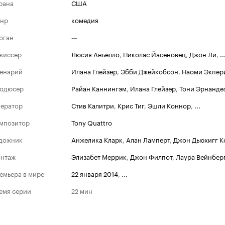
рана
США
нр
комедия
оган
—
жиссер
Люсия Аньелло
,
Николас Йасеновец
,
Джон Ли
,
..
енарий
Илана Глейзер
,
Эбби Джейкобсон
,
Наоми Экпер
одюсер
Райан Каннингэм
,
Илана Глейзер
,
Тони Эрнанде
ератор
Стив Калитри
,
Крис Тиг
,
Эшли Коннор
,
...
мпозитор
Tony Quattro
дожник
Анжелика Кларк
,
Алан Ламперт
,
Джон Дьюхигг К
нтаж
Элизабет Меррик
,
Джон Филпот
,
Лаура Вейнбер
Премия канала
емьера в мире
22 января 2014
,
...
Номинации
2017
емя серии
22 мин
Лучшая комедий