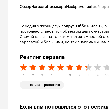
Обзор
Награды
Премьеры
Изображения
Трейлеры
Комедия о жизни двух подруг, Эбби и Иланы, 
постоянно становятся объектом для по-настоя
Свежий взгляд на то, как живётся в мировой с
зарплатой и большими, но так знакомыми нам 
Рейтинг сериала
1
2
3
4
5
6
7
8
9
10
Написать рецензию
Если вам понравился этот сериа