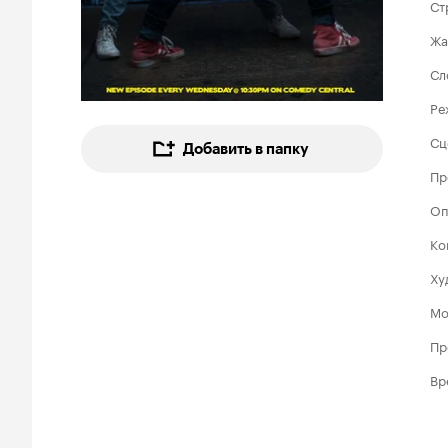
Ст
Жа
Сл
Ре
Сц
Добавить в папку
Пр
Оп
Ко
Ху
Мо
Пр
Вр