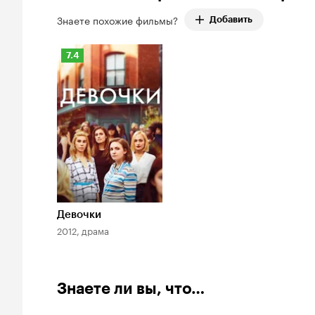
Знаете похожие фильмы?
Добавить
Рейтинг
7.4
Кинопоиска
7.4
Девочки
2012, драма
Знаете ли вы, что…