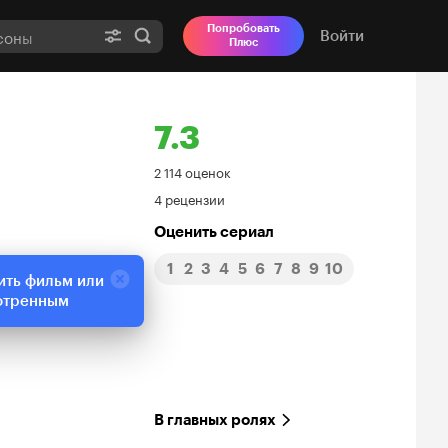
Попробовать
Войти
Плюс
7.3
Рейтинг
2 114 оценок
4 рецензии
Кинопоиска
Оценить сериал
7.3
1
2
3
4
5
6
7
8
9
10
ить фильм или
отренным
В главных ролях