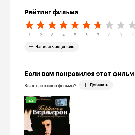
Рейтинг фильма
1
2
3
4
5
6
7
8
9
10
Написать рецензию
Если вам понравился этот фильм
Знаете похожие фильмы?
Добавить
Рейтинг
7.2
Кинопоиска
7.2