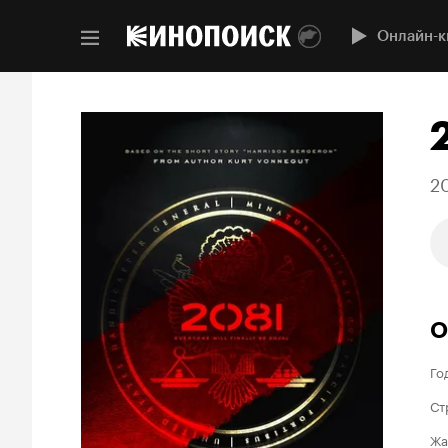
Онлайн-к
2
О
Го
Ст
Жа