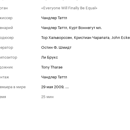
оган
«Everyone Will Finally Be Equal»
жиссер
Чандлер Таттл
енарий
Чандлер Таттл
,
Курт Воннегут мл.
одюсер
Тор Хальворссен
,
Кристиан Чарапата
,
John Ecke
ератор
Остин Ф. Шмидт
мпозитор
Ли Брукс
дожник
Tony Tharae
нтаж
Чандлер Таттл
емьера в мире
29 мая 2009
,
...
емя
25 мин