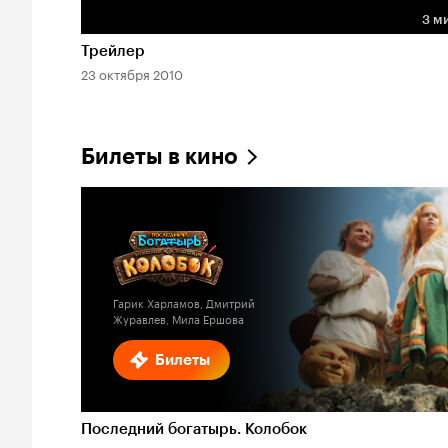
3 м
Длительность 3 мин
Трейлер
23 октября 2010
Билеты в кино
Гарик Харламов, Дмитрий
Журавлев, Мила Ершова
Билеты
Последний богатырь. Колобок