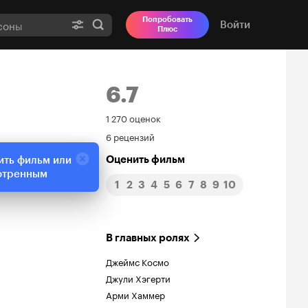
Попробовать
Войти
Плюс
6.7
Рейтинг
1 270 оценок
6 рецензий
Кинопоиска
Оценить фильм
ить фильм или
6.7
отренным
1
2
3
4
5
6
7
8
9
10
В главных ролях
Джеймс Космо
Джули Хэгерти
Арми Хаммер