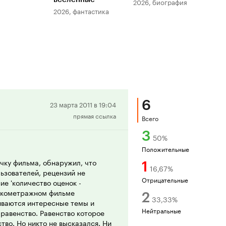
2026, биография
2026, фантастика
202
6
Положительная
23 марта 2011 в 19:04
прямая ссылка
рецензия
Всего
3
50
%
Положительные
ичку фильма, обнаружил, что
1
16,67
%
льзователей, рецензий не
Отрицательные
е 'количество оценок -
роткометражном фильме
2
33,33
%
иваются интересные темы и
Нейтральные
равенство. Равенство которое
тво. Но никто не высказался. Ни