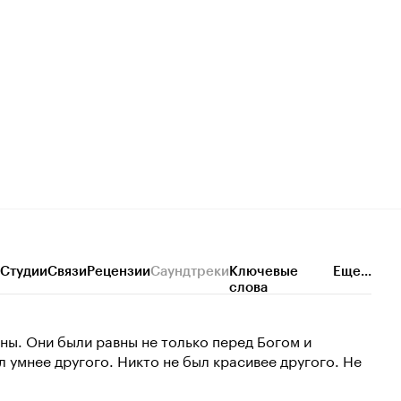
Студии
Связи
Рецензии
Саундтреки
Ключевые
Еще...
слова
вны. Они были равны не только перед Богом и
л умнее другого. Никто не был красивее другого. Не