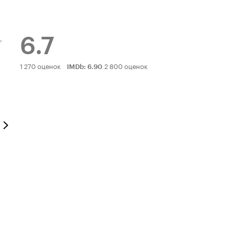
6.7
Рейтинг
1 270 оценок
2 800 оценок
IMDb
:
6.90
Кинопоиска
6.7