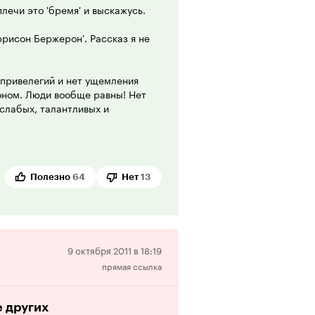
 плечи это 'бремя' и выскажусь.
рисон Бержерон'. Рассказ я не
 привелегий и нет ущемления
коном. Люди вообще равны! Нет
 слабых, талантливых и
эволюцию, которая уравняла
акон и все условия для
тельство преследовало сугубо
итуации вышло только
м, состоящем сплошь из
Полезно
64
Нет
13
 и интеллектом, способного
во и государство и мнимая
исон Бержерон, ярый анархист и
Отрицательная
9 октября 2011 в 18:19
ы. Он бросил вызов всему миру.
прямая ссылка
рецензия
ржерон обречен, но не сдается.
окорности. Он призывает людей
а неравенство. Его пламенная
е других