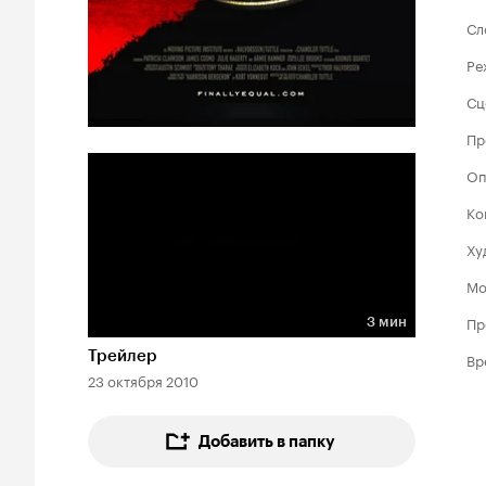
Сл
Ре
Сц
Пр
Оп
Ко
Ху
Мо
Пр
3 мин
Длительность 3 мин
Трейлер
Вр
23 октября 2010
Добавить в папку