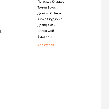
Патриша Кларксон
Тэмми Брюс
Джеймс С. Бёрнс
Юрис Скуджинс
Дэвид Хили
Алина Фэй
l
,
...
Беки Кинг
47 актеров