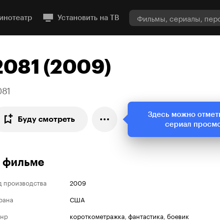
инотеатр
Установить на ТВ
2081 (2009)
081
Здесь можно отмет
Буду смотреть
сериал просм
 фильме
д производства
2009
рана
США
нр
короткометражка
,
фантастика
,
боевик