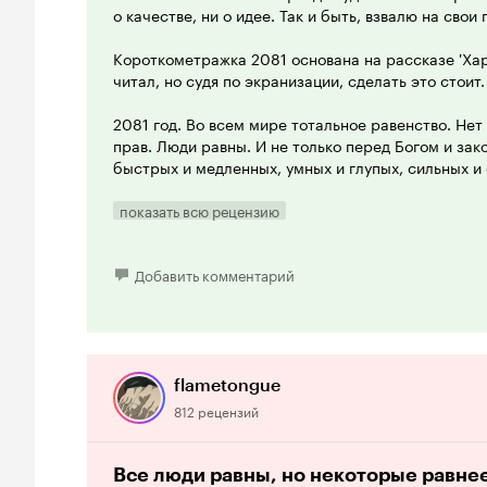
о качестве, ни о идее. Так и быть, взвалю на свои
Короткометражка 2081 основана на рассказе 'Хар
читал, но судя по экранизации, сделать это стоит.
2081 год. Во всем мире тотальное равенство. Нет
прав. Люди равны. И не только перед Богом и за
быстрых и медленных, умных и глупых, сильных и
бездарных и т.п. И благодарить за это стоит не 
возможности людей, а правительство, создавшее з
показать всю рецензию
соблюдения. Даже если предположить, что прави
благие намерения, победителем в сложившейся с
государство. Ведь легко управлять толпой, стадо
Добавить комментарий
одинаковых особей. Не будет вожака, с харизмой
противостоять системе. Существует лишь общест
идиллия.
Но однажды отлаженный механизм дал сбой. Харр
flametongue
вольнодумец, восстал против сложившейся систем
812 рецензий
Естественно, власть этому нисколько не рада. Бе
Все-таки лучше умереть свободным, чем жить в п
свергнуть подобную власть, отбросить запреты н
Все люди равны, но некоторые равне