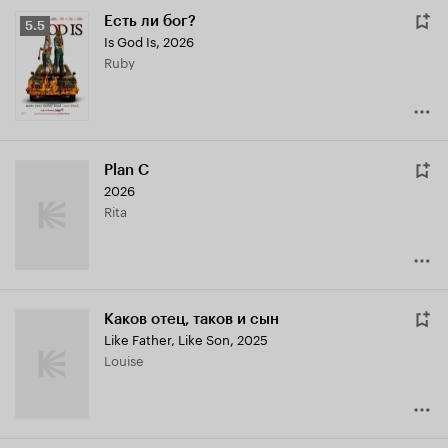
Есть ли бог?
Рейтинг
5.5
Is God Is
,
2026
Кинопоиска
Ruby
5.5
Plan C
2026
Rita
Каков отец, таков и сын
Like Father, Like Son
,
2025
Louise