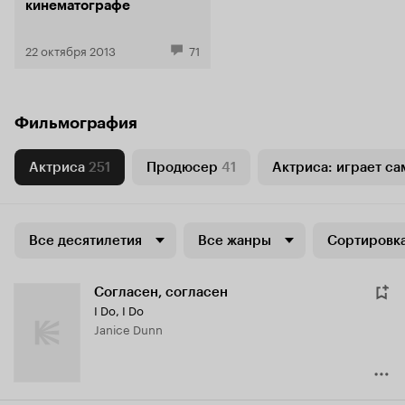
кинематографе
22 октября 2013
71
Фильмография
Актриса
251
Продюсер
41
Актриса: играет са
Все десятилетия
Все жанры
Сортировка
Согласен, согласен
I Do, I Do
Janice Dunn