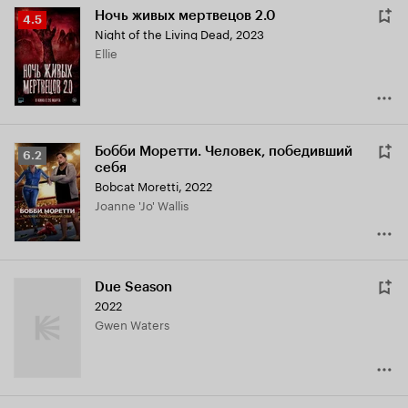
Ночь живых мертвецов 2.0
Рейтинг
4.5
Night of the Living Dead
,
2023
Кинопоиска
Ellie
4.5
Бобби Моретти. Человек, победивший
Рейтинг
6.2
себя
Кинопоиска
Bobcat Moretti
,
2022
6.2
Joanne 'Jo' Wallis
Due Season
2022
Gwen Waters