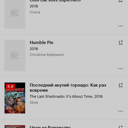
Cool Cat Kids Superhero
2018
Vivica
Humble Pie
2018
Christine Robinsom
Последний акулий торнадо: Как раз
Рейтинг
4.9
вовремя
Кинопоиска
The Last Sharknado: It's About Time
,
2018
4.9
Skye
Цели на Рождество