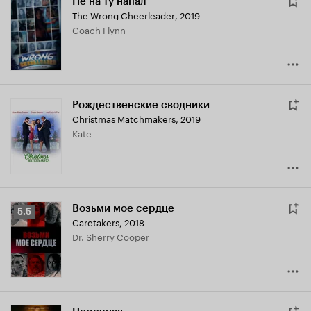
Не на ту напал
The Wrong Cheerleader
,
2019
Coach Flynn
Рождественские сводники
Christmas Matchmakers
,
2019
Kate
Возьми мое сердце
Рейтинг
5.5
Caretakers
,
2018
Кинопоиска
Dr. Sherry Cooper
5.5