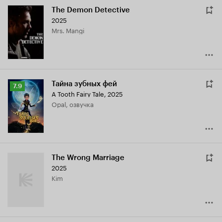
The Demon Detective
2025
Mrs. Mangi
Тайна зубных фей
Рейтинг
7.9
A Tooth Fairy Tale
,
2025
Кинопоиска
Opal, озвучка
7.9
The Wrong Marriage
2025
Kim