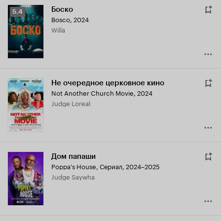
Боско
Рейтинг
5.4
Bosco
,
2024
Кинопоиска
Willa
5.4
Не очередное церковное кино
Not Another Church Movie
,
2024
Judge Loreal
Дом папаши
Poppa's House
,
Сериал, 2024–2025
Judge Saywha