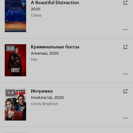
A Beautiful Distraction
2020
Claire
Криминальные боссы
Рейтинг
5.8
Arkansas
,
2020
Кинопоиска
Her
5.8
Интрижка
Рейтинг
5.4
Hooking Up
,
2020
Кинопоиска
Cindy Brighton
5.4