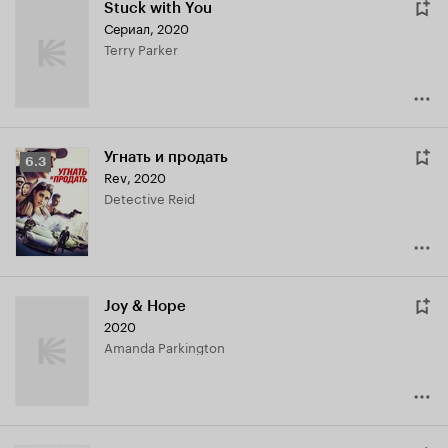
Stuck with You
Сериал, 2020
Terry Parker
Угнать и продать
Рейтинг
6.3
Rev
,
2020
Кинопоиска
Detective Reid
6.3
Joy & Hope
2020
Amanda Parkington