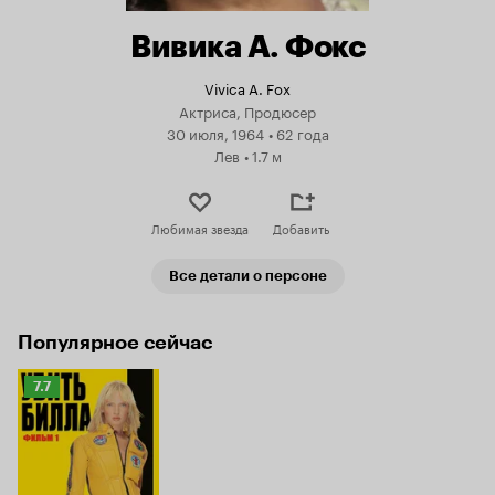
Вивика А. Фокс
Vivica A. Fox
Актриса, Продюсер
30 июля, 1964
•
62 года
Лев
•
1.7 м
Любимая звезда
Добавить
Все детали о персоне
Популярное сейчас
Рейтинг
7.7
Кинопоиска
7.7