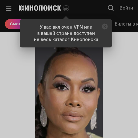
Войти
Онлайн-кинотеатр
Билеты в 
Смотреть кино
У вас включен VPN или
в вашей стране доступен
не весь каталог Кинопоиска