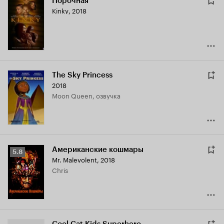
Порочная
Kinky
,
2018
The Sky Princess
2018
Moon Queen, озвучка
Американские кошмары
Рейтинг
5.8
Mr. Malevolent
,
2018
Кинопоиска
Chris
5.8