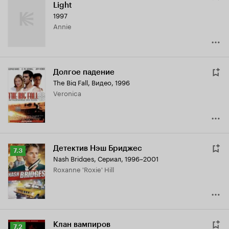
Light
1997
Annie
Долгое падение
The Big Fall
,
Видео, 1996
Veronica
Детектив Нэш Бриджес
Рейтинг
7.3
Nash Bridges
,
Сериал, 1996–2001
Кинопоиска
Roxanne 'Roxie' Hill
7.3
Клан вампиров
Рейтинг
7.2