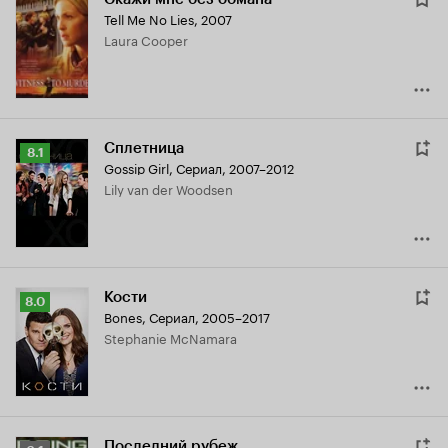
Tell Me No Lies
,
2007
Laura Cooper
Сплетница
Рейтинг
8.1
Gossip Girl
,
Сериал, 2007–2012
Кинопоиска
Lily van der Woodsen
8.1
Кости
Рейтинг
8.0
Bones
,
Сериал, 2005–2017
Кинопоиска
Stephanie McNamara
8.0
Последний рубеж