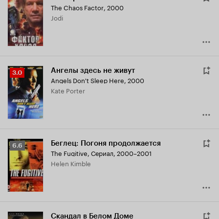
The Chaos Factor
,
2000
Jodi
Ангелы здесь не живут
Рейтинг
3.0
Angels Don't Sleep Here
,
2000
Кинопоиска
Kate Porter
3.0
Беглец: Погоня продолжается
Рейтинг
6.6
The Fugitive
,
Сериал, 2000–2001
Кинопоиска
Helen Kimble
6.6
Скандал в Белом Доме