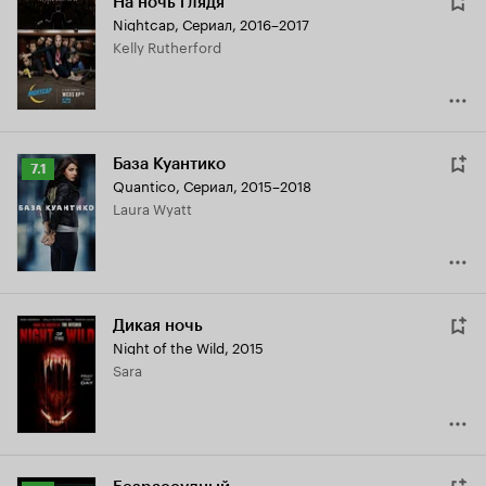
На ночь глядя
Nightcap
,
Сериал, 2016–2017
Kelly Rutherford
База Куантико
Рейтинг
7.1
Quantico
,
Сериал, 2015–2018
Кинопоиска
Laura Wyatt
7.1
Дикая ночь
Night of the Wild
,
2015
Sara