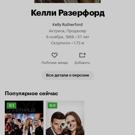
Келли Разерфорд
Kelly Rutherford
Актриса, Продюсер
6 ноября, 1968
•
57 лет
Скорпион
•
1.73 м
Любимая звезда
Добавить
Все детали о персоне
Популярное сейчас
Рейтинг
Рейтинг
8.1
8.0
Кинопоиска
Кинопоиска
8.1
8.0