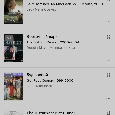
Sally Hemings: An American Scandal
,
Сериал, 2000
Lady Maria Cosway
Восточный парк
Рейтинг
6.1
The District
,
Сериал, 2000–2004
Кинопоиска
Deputy Mayor Melinda Lockhart
6.1
Будь собой
Рейтинг
5.8
Get Real
,
Сериал, 1999–2000
Кинопоиска
Laura Martineau
5.8
The Disturbance at Dinner