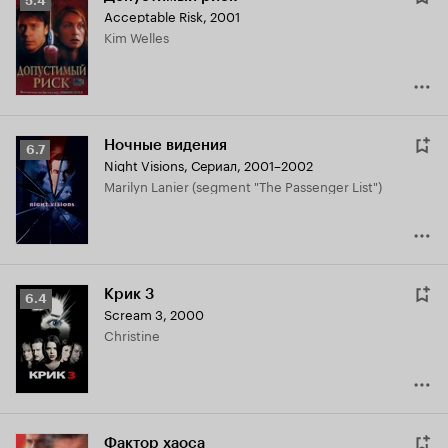
5.4
Acceptable Risk
,
2001
Кинопоиска
Kim Welles
5.4
Ночные видения
Рейтинг
6.7
Night Visions
,
Сериал, 2001–2002
Кинопоиска
Marilyn Lanier (segment "The Passenger List")
6.7
Крик 3
Рейтинг
6.4
Scream 3
,
2000
Кинопоиска
Christine
6.4
Фактор хаоса