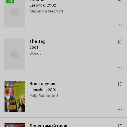
Рейтинг
7.1
Eastwick
,
2002
Кинопоиска
Alexandra Medford
7.1
The Tag
2001
Wendy
Воля случая
Рейтинг
5.2
Longshot
,
2001
Кинопоиска
Kelly Rutherford
5.2
Допустимый риск
Рейтинг