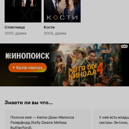
Сплетница
Кости
2007, драма
2005, драма
Знаете ли вы что...
Полное имя — Келли Диан Мелисса
У неё есть млад
Разерфорд (Kelly Deane Melissa
сестры: Энтони,
Rutherford).