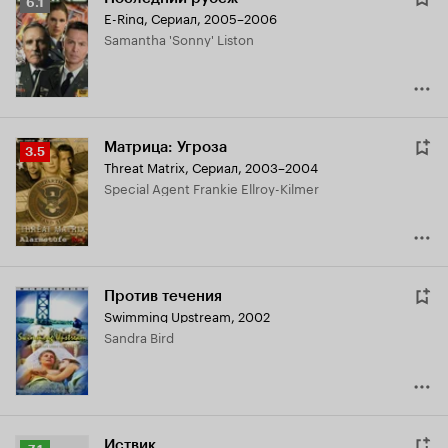
Рейтинг
6.1
E-Ring
,
Сериал, 2005–2006
Кинопоиска
Samantha 'Sonny' Liston
6.1
Матрица: Угроза
Рейтинг
3.5
Threat Matrix
,
Сериал, 2003–2004
Кинопоиска
Special Agent Frankie Ellroy-Kilmer
3.5
Против течения
Swimming Upstream
,
2002
Sandra Bird
Иствик