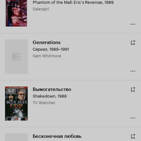
Phantom of the Mall: Eric's Revenge
,
1989
Кинопоиска
Salesgirl
4.7
Generations
Сериал, 1989–1991
Sam Whitmore
Вымогательство
Рейтинг
5.7
Shakedown
,
1988
Кинопоиска
TV Watcher
5.7
Бесконечная любовь