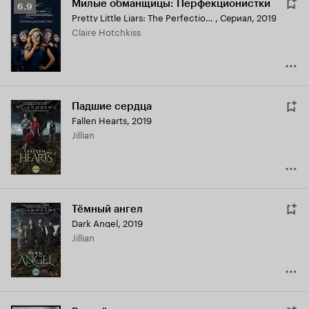
Милые обманщицы: Перфекционистки
Рейтинг
6.9
Pretty Little Liars: The Perfectionists
,
Сериал, 2019
Кинопоиска
Claire Hotchkiss
6.9
Падшие сердца
Fallen Hearts
,
2019
Jillian
Тёмный ангел
Dark Angel
,
2019
Jillian