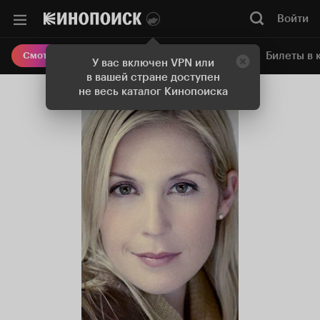
Войти
Онлайн-кинотеатр
Билеты в 
Смотреть кино
У вас включен VPN или
в вашей стране доступен
не весь каталог Кинопоиска