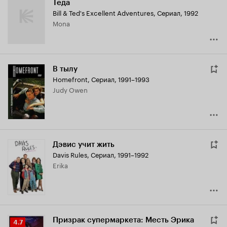
Теда
Bill & Ted's Excellent Adventures
,
Сериал, 1992
Mona
В тылу
Homefront
,
Сериал, 1991–1993
Judy Owen
Дэвис учит жить
Davis Rules
,
Сериал, 1991–1992
Erika
Призрак супермаркета: Месть Эрика
Рейтинг
4.7