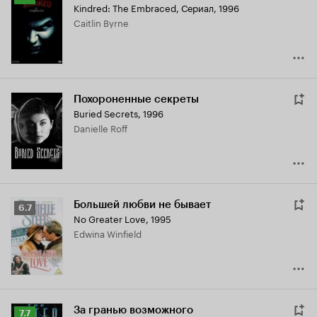
Kindred: The Embraced
,
Сериал, 1996
Кинопоиска
Caitlin Byrne
7.2
Похороненные секреты
Buried Secrets
,
1996
Danielle Roff
Большей любви не бывает
Рейтинг
6.7
No Greater Love
,
1995
Кинопоиска
Edwina Winfield
6.7
За гранью возможного
Рейтинг
7.7