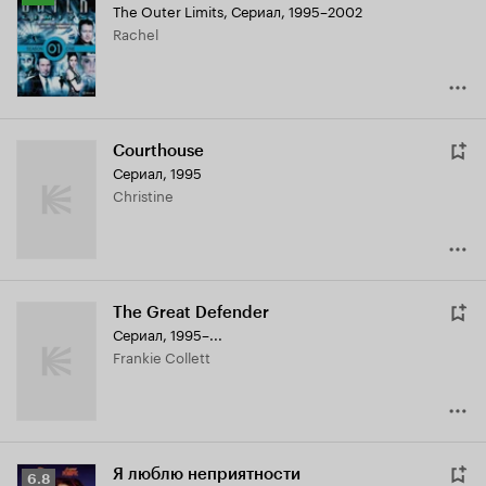
The Outer Limits
,
Сериал, 1995–2002
Кинопоиска
Rachel
7.7
Courthouse
Сериал, 1995
Christine
The Great Defender
Сериал, 1995–...
Frankie Collett
Я люблю неприятности
Рейтинг
6.8