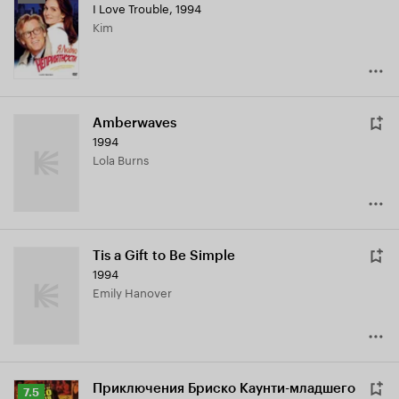
I Love Trouble
,
1994
Кинопоиска
Kim
6.8
Amberwaves
1994
Lola Burns
Tis a Gift to Be Simple
1994
Emily Hanover
Приключения Бриско Каунти-младшего
Рейтинг
7.5