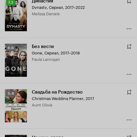
Династия
Рейтинг
7.2
Dynasty
,
Сериал, 2017–2022
Кинопоиска
Melissa Daniels
7.2
Без вести
Рейтинг
6.6
Gone
,
Сериал, 2017–2018
Кинопоиска
Paula Lannigan
6.6
Свадьба на Рождество
Рейтинг
5.4
Christmas Wedding Planner
,
2017
Кинопоиска
Aunt Olivia
5.4