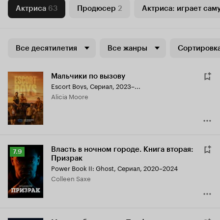
Актриса
63
Продюсер
2
Актриса: играет сам
Все десятилетия
Все жанры
Сортировка
Мальчики по вызову
Escort Boys
,
Сериал, 2023–...
Alicia Moore
Власть в ночном городе. Книга вторая:
Рейтинг
7.9
Призрак
Кинопоиска
Power Book II: Ghost
,
Сериал, 2020–2024
7.9
Colleen Saxe