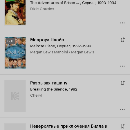
The Adventures of Brisco County, Jr.
,
Сериал, 1993–1994
Кинопоиска
Dixie Cousins
7.5
Мелроуз Плэйс
Рейтинг
6.8
Melrose Place
,
Сериал, 1992–1999
Кинопоиска
Megan Lewis Mancini / Megan Lewis
6.8
Разрывая тишину
Breaking the Silence
,
1992
Cheryl
Невероятные приключения Билла и