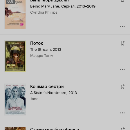
Быть Мэри Джейн
Рейтинг
6.8
Being Mary Jane
,
Сериал, 2013–2019
Кинопоиска
Cynthia Phillips
6.8
Поток
The Stream
,
2013
Maggie Terry
Кошмар сестры
A Sister's Nightmare
,
2013
Jane
Скажи мне без обмана