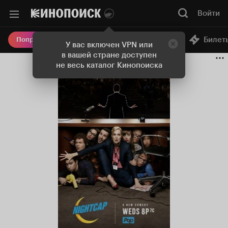
Войти
Онлайн-кинотеатр
Билет
Попробовать Плюс
У вас включен VPN или
в вашей стране доступен
не весь каталог Кинопоиска