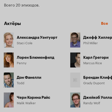
Всего 20 эпизодов
Актёры
Все
Александра Уэнтуорт
Джефф Хилле
Staci Cole
Phil Miller
Лорен Блюменфилд
Карл Грегори
Penny
Marcus Rice
Дон Фанелли
Брендан Клиф
Todd
Grady Dupont
Чери Корина Райс
Джейкоб Уолла
Malik Walker
Randy Wolf