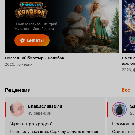
Гарик Харламов, Дмитрий
Журавлев, Мила Ершова
Билеты
Последний богатырь. Колобок
Смеша
2026, комедия
вселе
2026, 
Рецензии
Все
Владислав1978
Sa
43 рецензии
23
'Фрики про уродов'.
Несмешны
По поводу названия. Сериалу больше подошло
Сюжет этого