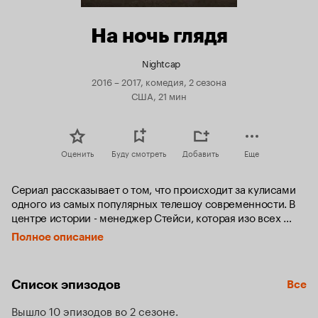
На ночь глядя
Nightcap
2016 – 2017, комедия, 2 сезона
США, 21 мин
Оценить
Буду смотреть
Добавить
Еще
Сериал рассказывает о том, что происходит за кулисами 
одного из самых популярных телешоу современности. В 
центре истории - менеджер Стейси, которая изо всех 
пытается сделать хоть что-то, чтобы на съёмочной 
Полное описание
площадке воцарил порядок. Но кажется, местных 
бунтарей и беспредельщиков не пугают никакие 
дедлайны и прочие ограничения.
Список эпизодов
Все
Вышло 10 эпизодов во 2 сезоне