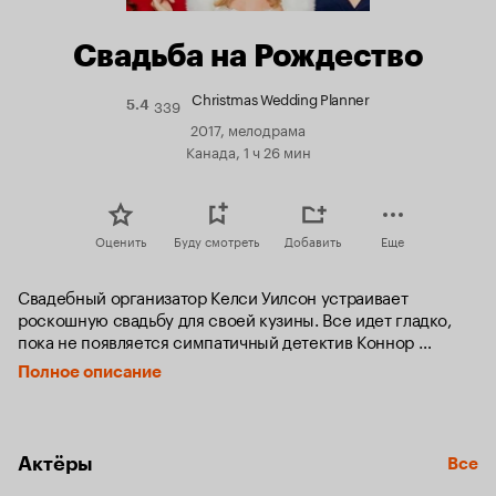
Свадьба на Рождество
Christmas Wedding Planner
339
Рейтинг
5.4
Кинопоиска
2017, мелодрама
5.4
Канада, 1 ч 26 мин
Оценить
Буду смотреть
Добавить
Еще
Свадебный организатор Келси Уилсон устраивает 
роскошную свадьбу для своей кузины. Все идет гладко, 
пока не появляется симпатичный детектив Коннор 
Макклейн. Нанятый неизвестным человеком, он быстро 
Полное описание
разрушает предстоящую свадьбу, но завоевывает сердце 
Келси.
Актёры
Все