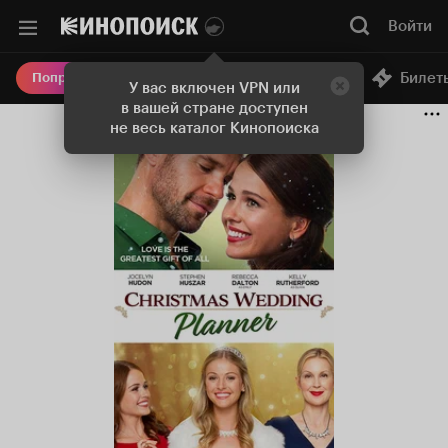
Войти
Онлайн-кинотеатр
Билет
Попробовать Плюс
У вас включен VPN или
в вашей стране доступен
не весь каталог Кинопоиска