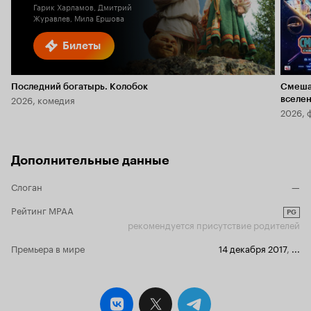
Гарик Харламов, Дмитрий
Журавлев, Мила Ершова
Билеты
Последний богатырь. Колобок
Смеша
2026, комедия
вселе
2026, 
Дополнительные данные
Слоган
—
Рейтинг MPAA
PG
рекомендуется присутствие родителей
Премьера в мире
14 декабря 2017
,
...