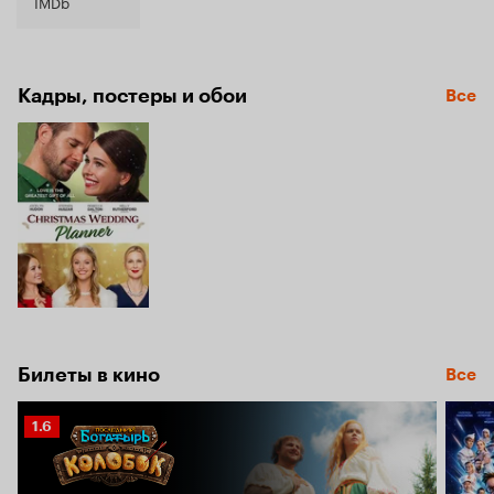
5.4
IMDb
Кадры, постеры и обои
Все
Билеты в кино
Все
Рейтинг
1.6
Кинопоиска
1.6