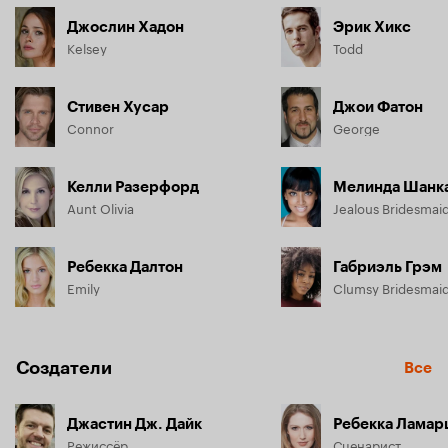
Джослин Хадон
Эрик Хикс
Kelsey
Todd
Стивен Хусар
Джои Фатон
Connor
George
Келли Разерфорд
Мелинда Шанк
Aunt Olivia
Jealous Bridesmai
Ребекка Далтон
Габриэль Грэм
Emily
Clumsy Bridesmai
Создатели
Все
Джастин Дж. Дайк
Ребекка Лама
Режиссёр
Сценарист