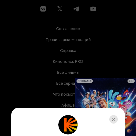
Соглашение
Правила рекомендаций
Справка
Кинопоиск PRO
Все фильмы
Все сериалы
РЕКЛАМА
Что посмотреть
Афиша
Музыка
Телепрограмма