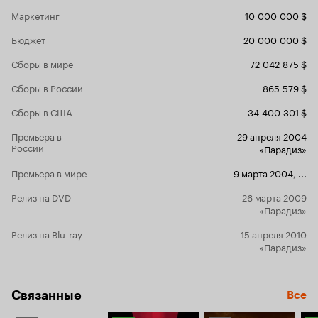
экране не так то просто, главное в этом деле –
Маркетинг
10 000 000 $
не дать сбить себя с толку режиссерской
работе француза Мишеля Гондри, который во
Бюджет
20 000 000 $
время стирания воспоминаний Джоэла
подходит к романтической истории любви с
Сборы в мире
72 042 875 $
позиции глупо любимого арт-хаузного кино.
Но уже за считанные минуты до финала, когда
Сборы в России
865 579 $
все встает на свои места, и уже понятно, кто
кому и кем приходится, персонажи по ту
Сборы в США
34 400 301 $
сторону экрана по-настоящему оживают, а их
Премьера в
29 апреля 2004
образы просто-напросто “вгрызаются” в ваш
России
«Парадиз»
разум, оставляя неизгладимое впечатление от
последних “заснеженных” кадров, которые
Премьера в мире
9 марта 2004
,
...
рождают чувство грусти и счастья
одновременно. Ну, тогда пусть эта грусть
Релиз на DVD
26 марта 2009
напьется наших слез всласть… Резюме: Когда
«Парадиз»
искрометная романтичная трагикомедия
ближе к середине перерастает в легкую
Релиз на Blu-ray
15 апреля 2010
“мастурбацию мозга”, а атмосферный финал
«Парадиз»
пробирает до костей, то, наверное, следует
говорить о появлении шедевра.
Связанные
Все