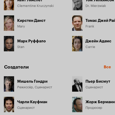
Clementine Kruczynski
Dr. Mierzwiak
Кирстен Данст
Томас Джей Ра
Mary
Frank
Марк Руффало
Джейн Адамс
Stan
Carrie
Создатели
Все
Мишель Гондри
Пьер Бисмут
Режиссёр, Сценарист
Сценарист
Чарли Кауфман
Жорж Берманн
Сценарист
Продюсер