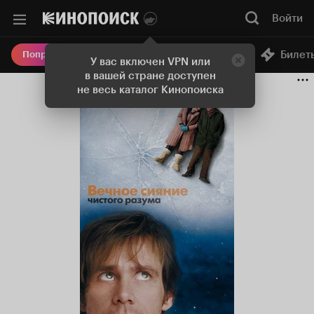
Войти
Онлайн-кинотеатр
Билет
Попробовать Плюс
У вас включен VPN или
в вашей стране доступен
не весь каталог Кинопоиска