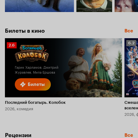
Билеты в кино
Все
Рейт
6.2
Рейтинг
2.6
Кино
Кинопоиска
6.2
2.6
Гарик Харламов, Дмитрий
Журавлев, Мила Ершова
Билеты
Последний богатырь. Колобок
Смеша
2026, комедия
вселе
2026, 
Рецензии
Все