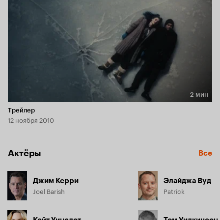
2 мин
Длительность 2 мин
Трейлер
12 ноября 2010
Актёры
Все
Джим Керри
Элайджа Вуд
Joel Barish
Patrick
Кейт Уинслет
Том Уилкинсон