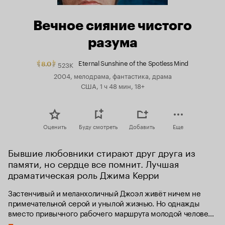
Вечное сияние чистого
разума
Eternal Sunshine of the Spotless Mind
523K
Рейтинг
8.0
Кинопоиска
2004, мелодрама, фантастика, драма
8.0.
США, 1 ч 48 мин, 18+
топ
250
Оценить
Буду смотреть
Добавить
Еще
Бывшие любовники стирают друг друга из 
памяти, но сердце все помнит. Лучшая 
драматическая роль Джима Керри
Застенчивый и меланхоличный Джоэл живёт ничем не 
примечательной серой и унылой жизнью. Но однажды 
вместо привычного рабочего маршрута молодой человек 
вдруг садится на электричку в другом направлении и 