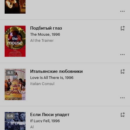
Подбитый глаз
The Mouse
,
1996
Al the Trainer
Итальянские любовники
Рейтинг
6.1
Love Is All There Is
,
1996
Кинопоиска
Italian Consul
6.1
Если Люси упадет
Рейтинг
5.6
If Lucy Fell
,
1996
Кинопоиска
Al
5.6