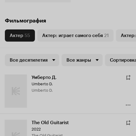
Фильмография
Актер
55
Актер: играет самого себя
21
Актер:
Все десятилетия
Все жанры
Сортировка
Умберто Д.
Umberto D.
Umberto D.
The Old Guitarist
2022
The Old Guitarist