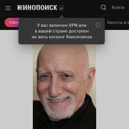
Войти
Онлайн-кинотеатр
Билеты в 
Смотреть кино
У вас включен VPN или
в вашей стране доступен
не весь каталог Кинопоиска