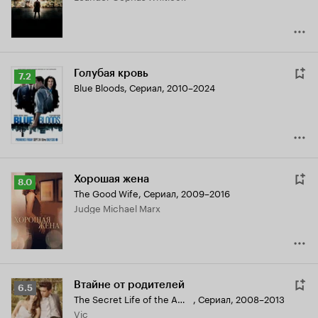
Голубая кровь
Рейтинг
7.2
Blue Bloods
,
Сериал, 2010–2024
Кинопоиска
7.2
Хорошая жена
Рейтинг
8.0
The Good Wife
,
Сериал, 2009–2016
Кинопоиска
Judge Michael Marx
8.0
Втайне от родителей
Рейтинг
6.5
The Secret Life of the American Teenager
,
Сериал, 2008–2013
Кинопоиска
Vic
6.5