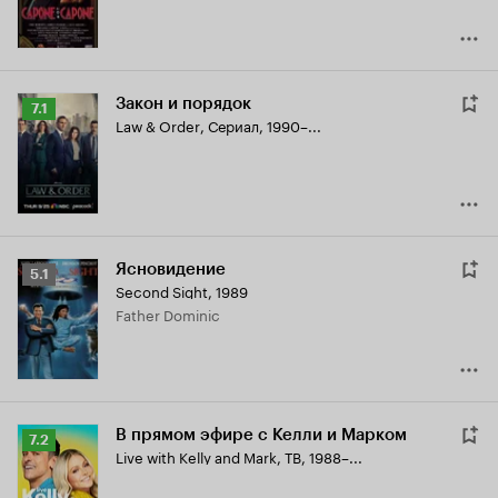
Закон и порядок
Рейтинг
7.1
Law & Order
,
Сериал, 1990–...
Кинопоиска
7.1
Ясновидение
Рейтинг
5.1
Second Sight
,
1989
Кинопоиска
Father Dominic
5.1
В прямом эфире с Келли и Марком
Рейтинг
7.2
Live with Kelly and Mark
,
ТВ, 1988–...
Кинопоиска
7.2