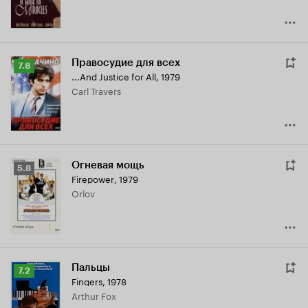
Правосудие для всех
Рейтинг
7.8
...And Justice for All
,
1979
Кинопоиска
Carl Travers
7.8
Огневая мощь
Рейтинг
5.8
Firepower
,
1979
Кинопоиска
Orlov
5.8
Пальцы
Рейтинг
7.2
Fingers
,
1978
Кинопоиска
Arthur Fox
7.2