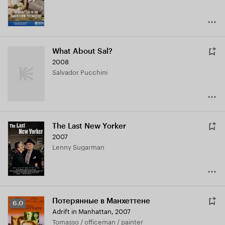
What About Sal?
2008
Salvador Pucchini
The Last New Yorker
2007
Lenny Sugarman
Потерянные в Манхеттене
Рейтинг
6.0
Adrift in Manhattan
,
2007
Кинопоиска
Tomasso / officeman / painter
6.0