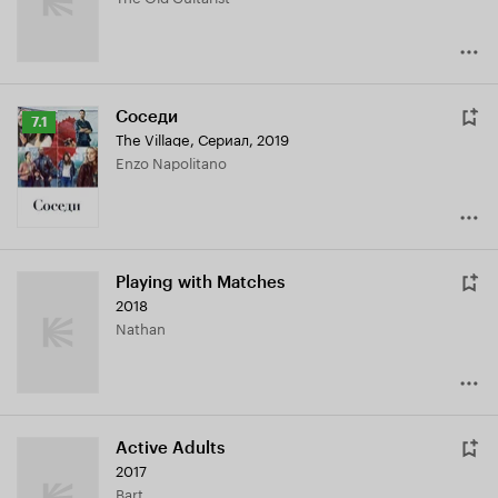
Соседи
Рейтинг
7.1
The Village
,
Сериал, 2019
Кинопоиска
Enzo Napolitano
7.1
Playing with Matches
2018
Nathan
Active Adults
2017
Bart