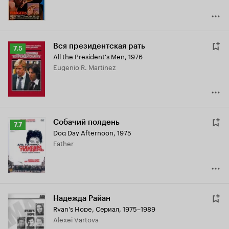
Вся президентская рать
Рейтинг
7.5
All the President's Men
,
1976
Кинопоиска
Eugenio R. Martinez
7.5
Собачий полдень
Рейтинг
7.7
Dog Day Afternoon
,
1975
Кинопоиска
Father
7.7
Надежда Райан
Ryan's Hope
,
Сериал, 1975–1989
Alexei Vartova