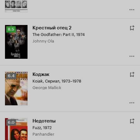
Крестный отец 2
Рейтинг
8.5
The Godfather: Part II
,
1974
Кинопоиска
Johnny Ola
8.5
Коджак
Рейтинг
6.4
Kojak
,
Сериал, 1973–1978
Кинопоиска
George Mallick
6.4
Недотепы
Рейтинг
6.0
Fuzz
,
1972
Кинопоиска
Panhandler
6.0