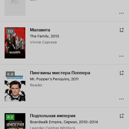
Малавита
Рейтинг
7.0
The Family
,
2013
Кинопоиска
Vinnie Caprese
7.0
Пингвины мистера Поппера
Рейтинг
6.8
Mr. Popper's Penguins
,
2011
Кинопоиска
Reader
6.8
Подпольная империя
Рейтинг
8.2
Boardwalk Empire
,
Сериал, 2010–2014
Кинопоиска
Leander Cephas Whitlock
8.2