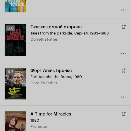
Сказки темной стороны
Рейтинг
6.8
Tales from the Darkside
,
Сериал, 1983–1988
Кинопоиска
Correlli's Father
6.8
Форт Апач, Бронкс
Рейтинг
6.7
Fort Apache the Bronx
,
1980
Кинопоиска
Corelli's Father
6.7
A Time for Miracles
1980
Promoter