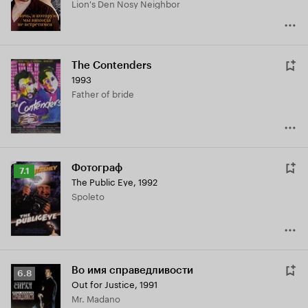
Lion's Den Nosy Neighbor
The Contenders
1993
Father of bride
Фотограф
Рейтинг
7.1
The Public Eye
,
1992
Кинопоиска
Spoleto
7.1
Во имя справедливости
Рейтинг
6.8
Out for Justice
,
1991
Кинопоиска
Mr. Madano
6.8