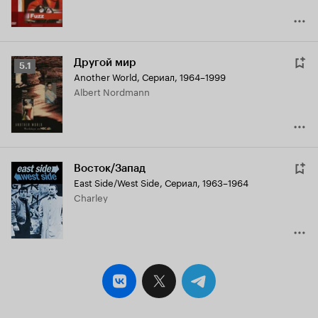
Другой мир
Рейтинг
5.1
Another World
,
Сериал, 1964–1999
Кинопоиска
Albert Nordmann
5.1
Восток/Запад
East Side/West Side
,
Сериал, 1963–1964
Charley