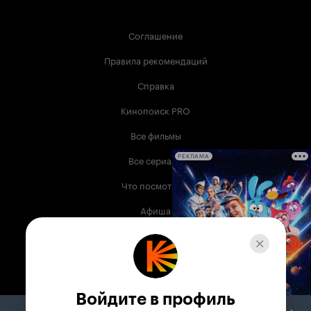
Соглашение
Правила рекомендаций
Справка
Кинопоиск PRO
Все фильмы
Все сериалы
РЕКЛАМА
Что посмотреть
Афиша
Музыка
Телепрограмма
Книги
Войдите в профиль
Служба поддержки