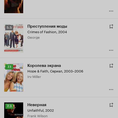
Преступления моды
Рейтинг
5.5
Crimes of Fashion
,
2004
Кинопоиска
George
5.5
Королева экрана
Рейтинг
7.1
Hope & Faith
,
Сериал, 2003–2006
Кинопоиска
Irv Miller
7.1
Неверная
Рейтинг
7.3
Unfaithful
,
2002
Кинопоиска
Frank Wilson
7.3