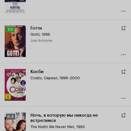
Готти
Рейтинг
7.5
Gotti
,
1996
Кинопоиска
Joe Armone
7.5
Косби
Cosby
,
Сериал, 1996–2000
Ночь, в которую мы никогда не
Рейтинг
6.4
встретимся
Кинопоиска
The Night We Never Met
,
1993
6.4