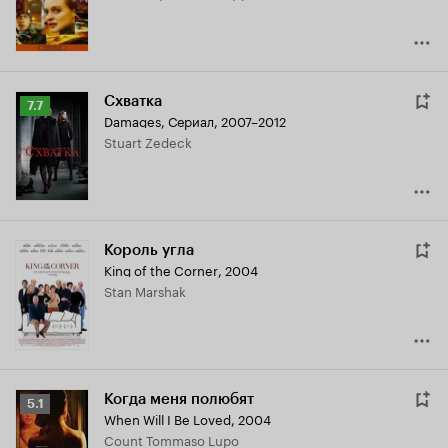
Схватка
Рейтинг
7.7
Damages
,
Сериал, 2007–2012
Кинопоиска
Stuart Zedeck
7.7
Король угла
King of the Corner
,
2004
Stan Marshak
Когда меня полюбят
Рейтинг
5.1
When Will I Be Loved
,
2004
Кинопоиска
Count Tommaso Lupo
5.1