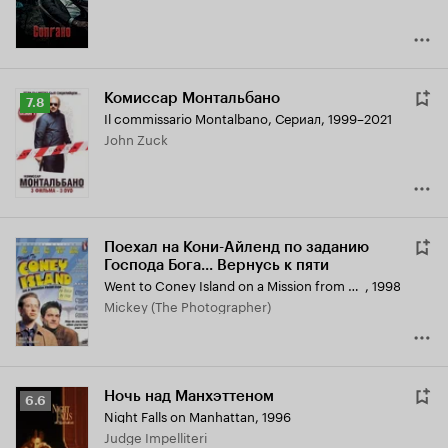
Комиссар Монтальбано
Рейтинг
7.8
Il commissario Montalbano
,
Сериал, 1999–2021
Кинопоиска
John Zuck
7.8
Поехал на Кони-Айленд по заданию
Господа Бога... Вернусь к пяти
Went to Coney Island on a Mission from God... Be Back by Five
,
1998
Mickey (The Photographer)
Ночь над Манхэттеном
Рейтинг
6.6
Night Falls on Manhattan
,
1996
Кинопоиска
Judge Impelliteri
6.6