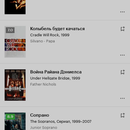
Колыбель будет качаться
Рейтинг
7.0
Cradle Will Rock
,
1999
Кинопоиска
Silvano - Papa
7.0
Война Райана Дэниелса
Under Hellgate Bridge
,
1999
Father Nichols
Сопрано
Рейтинг
8.9
The Sopranos
,
Сериал, 1999–2007
Кинопоиска
Junior Soprano
8.9