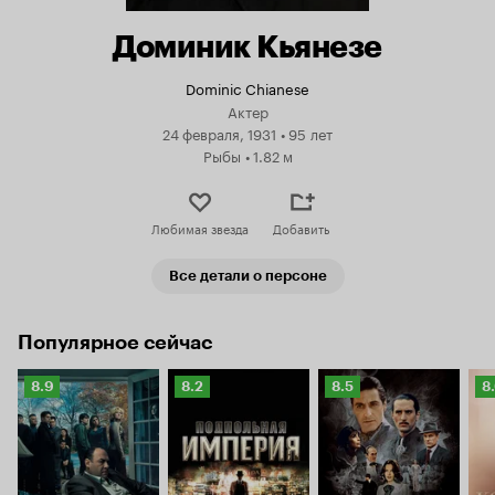
Доминик Кьянезе
Dominic Chianese
Актер
24 февраля, 1931
•
95 лет
Рыбы
•
1.82 м
Любимая звезда
Добавить
Все детали о персоне
Популярное сейчас
Рейтинг
Рейтинг
Рейтинг
Р
8.9
8.2
8.5
8
Кинопоиска
Кинопоиска
Кинопоиска
К
8.9
8.2
8.5
8.