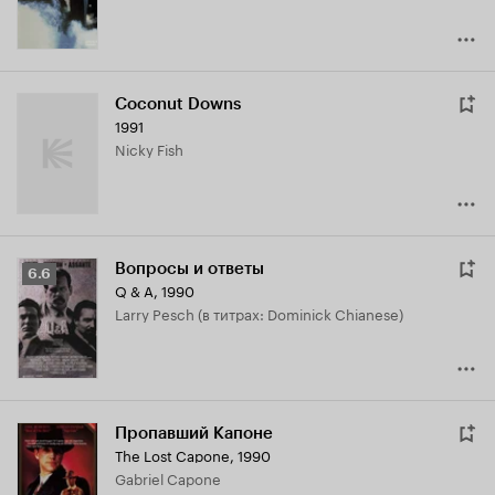
Coconut Downs
1991
Nicky Fish
Вопросы и ответы
Рейтинг
6.6
Q & A
,
1990
Кинопоиска
Larry Pesch (в титрах: Dominick Chianese)
6.6
Пропавший Капоне
The Lost Capone
,
1990
Gabriel Capone