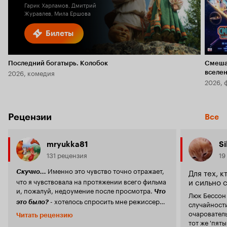
Гарик Харламов, Дмитрий
Журавлев, Мила Ершова
Билеты
Последний богатырь. Колобок
Смеша
2026, комедия
вселе
2026, 
Рецензии
Все
mryukka81
Si
131 рецензия
19
Именно это чувство точно отражает,
Для тех, 
Скучно...
и сильно 
что я чувствовала на протяжении всего фильма
и, пожалуй, недоумение после просмотра.
Что
Люк Бессон 
- хотелось спросить мне режиссера.
это было?
случайности
Я разочарована
, где же тот
очарователь
Люком Бессоном
Читать рецензию
почерк, где та ирония, где только его юмор?
тот же 'пятый элемент