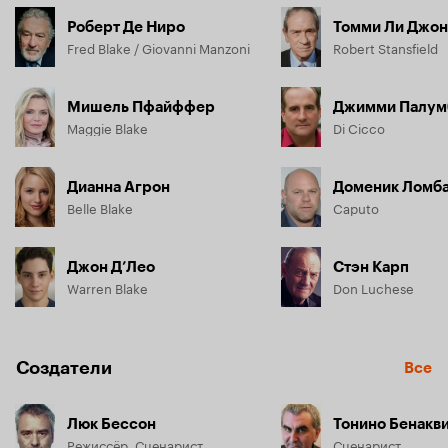
Роберт Де Ниро
Томми Ли Джо
Fred Blake / Giovanni Manzoni
Robert Stansfield
Мишель Пфайффер
Джимми Палум
Maggie Blake
Di Cicco
Дианна Агрон
Доменик Ломб
Belle Blake
Caputo
Джон Д’Лео
Стэн Карп
Warren Blake
Don Luchese
Создатели
Все
Люк Бессон
Тонино Бенакв
Режиссёр, Сценарист
Сценарист