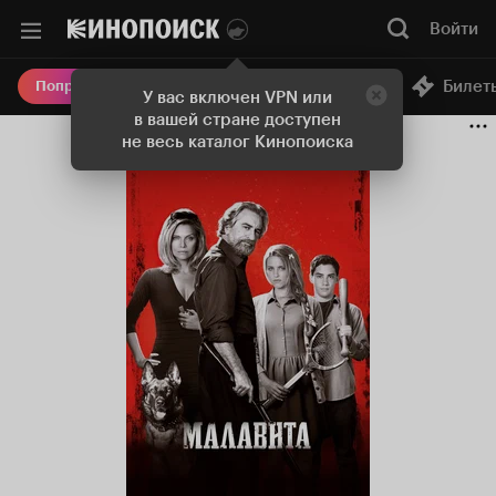
Войти
Онлайн-кинотеатр
Билет
Попробовать Плюс
У вас включен VPN или
в вашей стране доступен
не весь каталог Кинопоиска