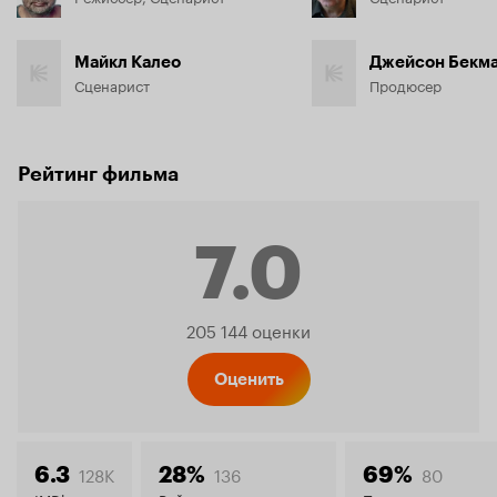
Майкл Калео
Джейсон Бекм
Сценарист
Продюсер
Рейтинг фильма
7.0
Рейтинг
205 144 оценки
Кинопо
Оценить
128K
136
80
6.3
28%
69%