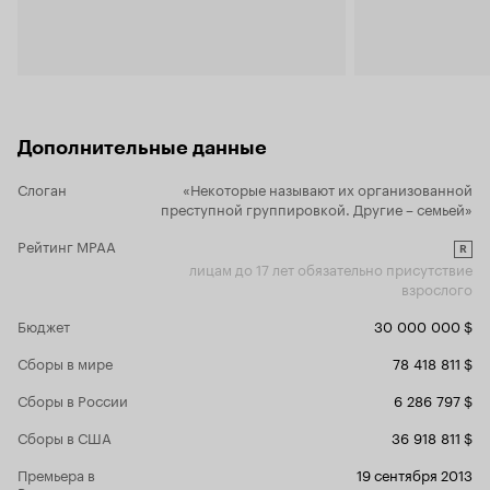
материалу' 
условия про
тянущийся 
избиений? Нет, может в ФБР так все пушисто -
старому маф
нянька в ли
скажите мне
просто ли з
Дополнительные данные
смешно - пр
к себе весь
Слоган
«Некоторые называют их организованной
чтобы тихо вл
преступной группировкой. Другие – семьей»
не ясно от 
человечески
Рейтинг MPAA
R
вине, а так
лицам до 17 лет обязательно присутствие
Такие вещи 
взрослого
человеческо
звучать как
Бюджет
30 000 000 $
нам в сотый
ценна тольк
Сборы в мире
78 418 811 $
злодея (но 
вот меняетс
Сборы в России
6 286 797 $
показывают 
Сборы в США
36 918 811 $
обаятельног
с ними' - я 
Премьера в
19 сентября 2013
взрослели мои дети. Это 