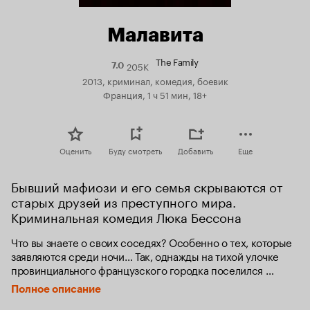
Малавита
The Family
205K
Рейтинг
7.0
Кинопоиска
2013, криминал, комедия, боевик
7.0
Франция, 1 ч 51 мин, 18+
Оценить
Буду смотреть
Добавить
Еще
Бывший мафиози и его семья скрываются от 
старых друзей из преступного мира. 
Криминальная комедия Люка Бессона
Что вы знаете о своих соседях? Особенно о тех, которые 
заявляются среди ночи… Так, однажды на тихой улочке 
провинциального французского городка поселился 
писатель по фамилии Блейк, со своим семейством и 
Полное описание
собакой Малавитой. На этом многовековое спокойствие 