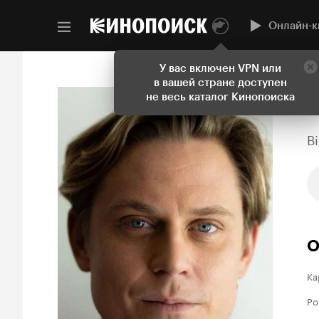
Онлайн-к
У вас включен VPN или
в вашей стране доступен
не весь каталог Кинопоиска
B
О
Ка
Ро