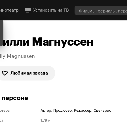
инотеатр
Установить на ТВ
Билли Магнуссен
illy Magnussen
Любимая звезда
 персоне
рьера
Актер
,
Продюсер
,
Режиссер
,
Сценарист
ст
1.79 м