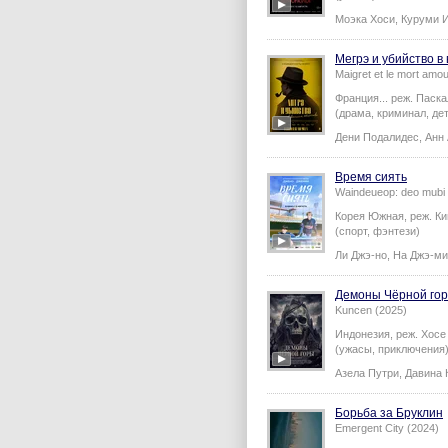
Моэка Хоси
,
Куруми И
Мегрэ и убийство 
Maigret et le mort amo
Франция...
реж.
Паска
(драма, криминал, де
Дени Подалидес
,
Анн
Время сиять
Waindeueop: deo mubi 
Корея Южная,
реж.
Ки
(спорт, фэнтези)
Ли Джэ-но
,
На Джэ-ми
Демоны Чёрной го
Kuncen (2025)
Индонезия,
реж.
Хосе
(ужасы, приключения
Азела Путри
,
Давина 
Борьба за Бруклин
Emergent City (2024)