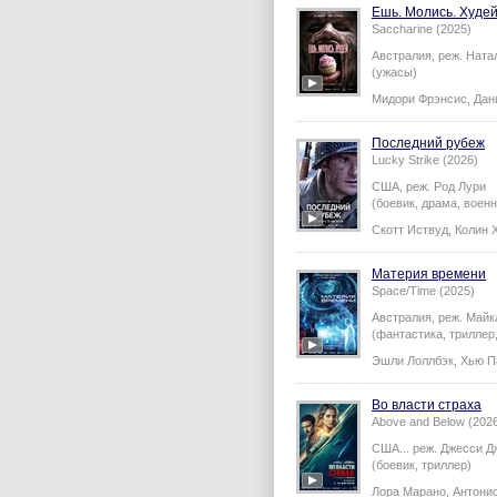
Ешь. Молись. Худе
Saccharine (2025)
Австралия,
реж.
Ната
(ужасы)
Мидори Фрэнсис
,
Дан
Последний рубеж
Lucky Strike (2026)
США,
реж.
Род Лури
(боевик, драма, военн
Скотт Иствуд
,
Колин 
Материя времени
Space/Time (2025)
Австралия,
реж.
Майк
(фантастика, триллер
Эшли Лоллбэк
,
Хью П
Во власти страха
Above and Below (202
США...
реж.
Джесси Д
(боевик, триллер)
Лора Марано
,
Антони