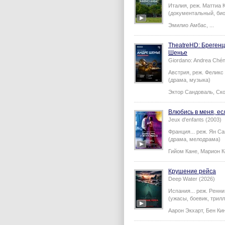
Италия,
реж.
Маттиа 
(документальный, би
Эмилио Амбас
,
...
TheatreHD: Бреген
Шенье
Giordano: Andrea Chén
Австрия,
реж.
Феликс
(драма, музыка)
Эктор Сандоваль
,
Ско
Влюбись в меня, е
Jeux d'enfants (2003)
Франция...
реж.
Ян С
(драма, мелодрама)
Гийом Кане
,
Марион К
Крушение рейса
Deep Water (2026)
Испания...
реж.
Ренни
(ужасы, боевик, трилл
Аарон Экхарт
,
Бен Ки