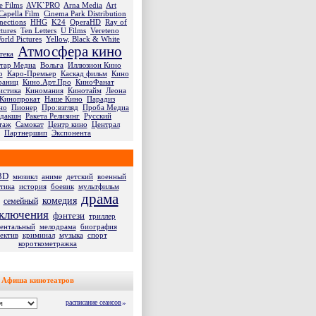
 Films
AVK`PRO
Arna Media
Art
Capella Film
Cinema Park Distribution
nections
HHG
K24
OperaHD
Ray of
tures
Ten Letters
U Films
Vereteno
orld Pictures
Yellow, Black & White
Атмосфера кино
тека
Стар Медиа
Вольга
Иллюзион Кино
о
Каро-Премьер
Каскад фильм
Кино
раниц
Кино.Арт.Про
КиноФанат
истика
Киномания
Кинотайм
Леона
Кинопрокат
Наше Кино
Парадиз
но
Пионер
Про:взгляд
Проба Медиа
дакшн
Ракета Релизинг
Русский
таж
Самокат
Центр кино
Централ
Партнершип
Экспонента
3D
мюзикл
аниме
детский
военный
тика
история
боевик
мультфильм
драма
комедия
семейный
ключения
фэнтези
триллер
ентальный
мелодрама
биография
ектив
криминал
музыка
спорт
короткометражка
Афиша кинотеатров
расписание сеансов
»