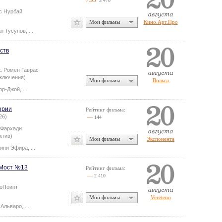
7.95
3 470
с Нурбай
Мои фильмы
Кино.Арт.Про
н Тусупов
,
...
ств
ж.
Ромен Гаврас
иключения)
Мои фильмы
Вольга
ор-Джой
,
...
ории
Рейтинг фильма:
26)
—
144
 Фархади
ктив)
Мои фильмы
Экспонента
ини Эфира
,
...
 Мост №13
Рейтинг фильма:
—
2 410
оПоинт
Мои фильмы
Vereteno
 Альваро
,
...