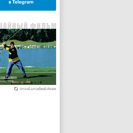
вчик Гилмор
more, 1996
другой случайный фильм