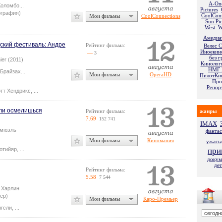
A-One
Коломбо
...
Pictures
ография)
CoolCon
Мои фильмы
CoolConnections
Sun Pic
West
W
Амедиа
цский фестиваль: Андре
Рейтинг фильма:
Велес 
Иноекин
—
3
без г
ier (2011)
Кинолог
НМГ 
 Брайзах
...
Мои фильмы
OperaHD
ПилотКи
Про
Репор
тт Хендрикс
,
...
сли осмелишься
Рейтинг фильма:
жанры
7.69
152 741
IMAX
амюэль
фантас
Мои фильмы
Киномания
ужасы
отийяр
,
...
при
докум
дет
Рейтинг фильма:
5.58
7 544
 Харлин
ер)
Мои фильмы
Каро-Премьер
нгсли
,
...