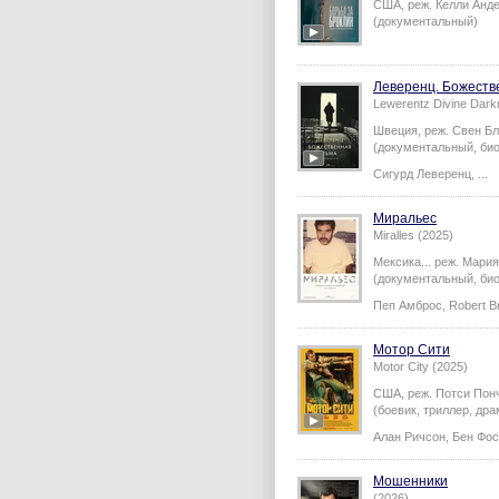
США,
реж.
Келли Анд
(документальный)
Леверенц. Божеств
Lewerentz Divine Dark
Швеция,
реж.
Свен Б
(документальный, би
Сигурд Леверенц
,
...
Миральес
Miralles (2025)
Мексика...
реж.
Мария
(документальный, би
Пеп Амброс
,
Robert B
Мотор Сити
Motor City (2025)
США,
реж.
Потси Пон
(боевик, триллер, драм
Алан Ричсон
,
Бен Фос
Мошенники
(2026)