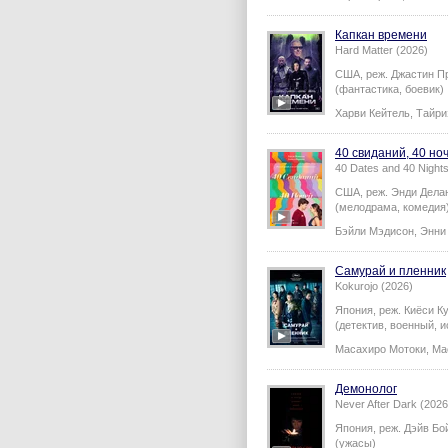
Капкан времени
Hard Matter (2026)
США,
реж.
Джастин П
(фантастика, боевик)
Харви Кейтель
,
Тайри
40 свиданий, 40 но
40 Dates and 40 Night
США,
реж.
Энди Дела
(мелодрама, комедия
Бэйли Мэдисон
,
Энни
Самурай и пленник
Kokurojo (2026)
Япония,
реж.
Киёси К
(детектив, военный, и
Масахиро Мотоки
,
Ма
Демонолог
Never After Dark (2026
Япония,
реж.
Дэйв Бо
(ужасы)