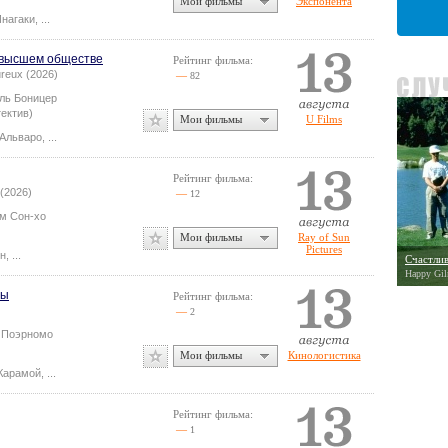
Мои фильмы
Экспонента
нагаки
,
...
в высшем обществе
Рейтинг фильма:
ureux (2026)
—
82
ль Боницер
тектив)
Мои фильмы
U Films
 Альваро
,
...
Рейтинг фильма:
(2026)
—
12
м Сон-хо
Мои фильмы
Ray of Sun
Pictures
н
,
...
Счастли
Happy Gil
ры
Рейтинг фильма:
—
2
 Поэрномо
)
Мои фильмы
Кинологистика
Карамой
,
...
Рейтинг фильма:
—
1