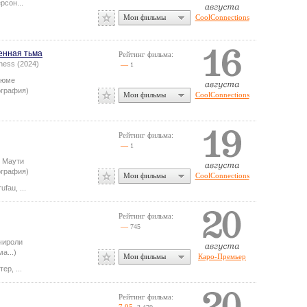
ерсон
...
Мои фильмы
CoolConnections
енная тьма
Рейтинг фильма:
ness (2024)
—
1
люме
ография)
Мои фильмы
CoolConnections
Рейтинг фильма:
—
1
 Маути
ография)
Мои фильмы
CoolConnections
rufau
,
...
Рейтинг фильма:
—
745
чироли
а...)
Мои фильмы
Каро-Премьер
тер
,
...
Рейтинг фильма: