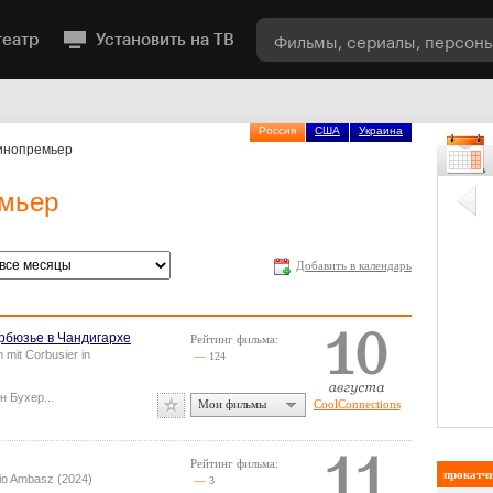
театр
Установить на ТВ
Россия
США
Украина
кинопремьер
емьер
Добавить в календарь
рбюзье в Чандигархе
Рейтинг фильма:
n mit Corbusier in
—
124
н Бухер
...
Мои фильмы
CoolConnections
Рейтинг фильма:
прокатч
io Ambasz (2024)
—
3