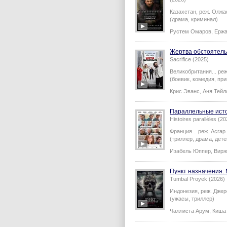
Казахстан,
реж.
Олжа
(драма, криминал)
Рустем Омаров
,
Ержа
Жертва обстоятель
Sacrifice (2025)
Великобритания...
ре
(боевик, комедия, пр
Крис Эванс
,
Аня Тейл
Параллельные ист
Histoires parallèles (20
Франция...
реж.
Асгар
(триллер, драма, дете
Изабель Юппер
,
Вирж
Пункт назначения:
Tumbal Proyek (2026)
Индонезия,
реж.
Джер
(ужасы, триллер)
Чаллиста Арум
,
Киша