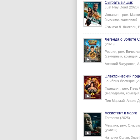
Сыграть в ящик
Just Play Dead (2026)
Испания...
реж.
Марти
(триллер, криминал)
Сэмюэл Л. Джексон
,
Е
Легенда о Золоте 
(2026)
Россия,
реж.
Вячесла
(семейный, комедия, 
Алексей Бакуренко
,
А
Электрический поц
La Vénus électrique (2
Франция...
реж.
Пьер 
(мелодрама, комедия
Пио Мармай
,
Анаис Д
Ассистент в морге
Tormento (2025)
Мексика,
реж.
Олалло
(ужасы)
Наталия Солан
,
Хозе