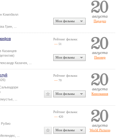
н Кэмпбелл
Мои фильмы
Парадиз
ва Грин
,
...
Скифов
Рейтинг фильма:
—
51
в Казанцев
детектив)
Мои фильмы
Пионер
лександр Казачек
,
...
елуй
Рейтинг фильма:
026)
—
70
Сальвадори
)
Мои фильмы
Киномания
емустье
,
...
Рейтинг фильма:
—
420
 Рубио
Мои фильмы
World Pictures
 Мелендес
,
...