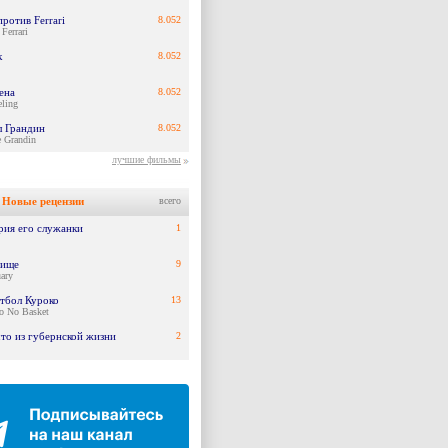
против Ferrari
8.052
Ferrari
к
8.052
ена
8.052
ling
л Грандин
8.052
 Grandin
лучшие фильмы
Новые рецензии
всего
рия его служанки
1
ище
9
ary
етбол Куроко
13
o No Basket
что из губернской жизни
2