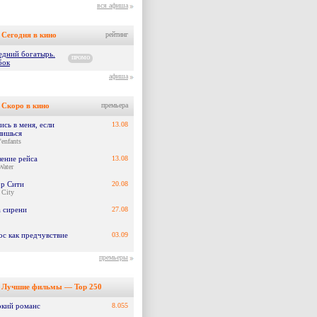
вся афиша
Сегодня в кино
рейтинг
едний богатырь.
ПРОМО
бок
афиша
Скоро в кино
премьера
сь в меня, если
13.08
лишься
'enfants
ение рейса
13.08
Water
р Сити
20.08
 City
а сирени
27.08
ос как предчувствие
03.09
премьеры
Лучшие фильмы — Top 250
окий романс
8.055