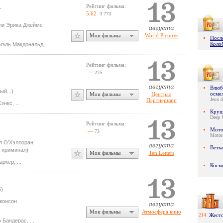
й
Рейтинг фильма:
5.62
3 773
ли Эрика Джеймс
Мои фильмы
World Pictures
Посл
Коло
иэль Макдональд
,
...
Рейтинг фильма:
—
275
Влюби
ый...)
осме
Мои фильмы
Централ
Jeux d
Партнершип
Хэнкс
,
...
Круш
Deep 
Рейтинг фильма:
Мото
—
73
Motor
л О’Хэллоран
Ветк
, криминал)
Мои фильмы
Ten Letters
аркер
,
...
Косм
6)
жонсон
Мои фильмы
Атмосфера кино
214.
Жест
о Бандерас
,
...