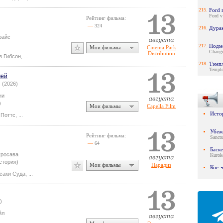
215.
Ford 
Ford v 
Рейтинг фильма:
—
324
216.
Дура
райс
217.
Подм
Мои фильмы
Cinema Park
Change
Distribution
з Гибсон
,
...
218.
Тэмп
Temple
чей
s (2026)
ни
)
Мои фильмы
Capella Film
Исто
 Поттс
,
...
Убеж
Рейтинг фильма:
Sanctu
—
64
Баск
уросава
Kurok
стория)
Мои фильмы
Парадиз
Кое-
саки Суда
,
...
)
йл