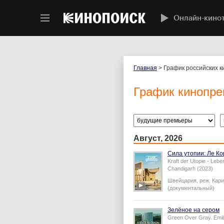
Онлайн-кино
Главная
> График российских 
График кинопр
Август, 2026
Сила утопии: Ле Ко
Kraft der Utopie - Lebe
Chandigarh (2023)
Швейцария,
реж.
Кари
(документальный)
Зелёное на сером
Green Over Gray. Emil