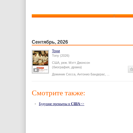
Сентябрь, 2026
Тони
Tony (2026)
США,
реж.
Мэтт Джонсон
(биография, драма)
Доминик Сесса
,
Антонио Бандерас
,
...
Смотрите также:
Будущие премьеры в
США
>>