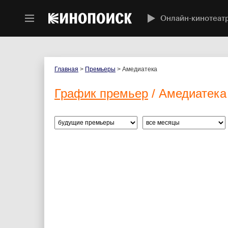
Онлайн-кинотеат
Главная
>
Премьеры
> Амедиатека
График премьер
/ Амедиатека