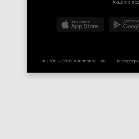
Акции и по
© 2003 —
2026
,
Кинопоиск
Телепрогр
18
+