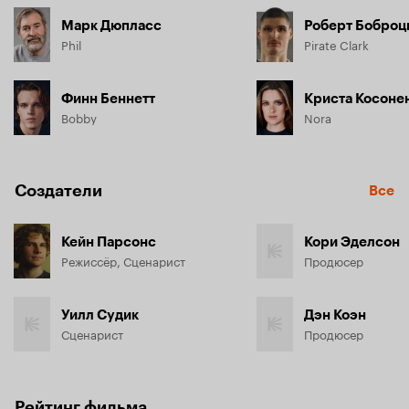
Марк Дюпласс
Роберт Боброц
Phil
Pirate Clark
Финн Беннетт
Криста Косоне
Bobby
Nora
Создатели
Все
Кейн Парсонс
Кори Эделсон
Режиссёр, Сценарист
Продюсер
Уилл Судик
Дэн Коэн
Сценарист
Продюсер
Рейтинг фильма