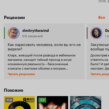
2026, 
Рецензии
Все
dmitrythewind
Da
615 рецензий
1 
Как нарисовать человека, если вы его не
Закулисье
видели?
вообще пы
Кларк, живущий после развода в мебельном
Досмотрев к
магазине, находит тайный проход в иную
ответить на
искаженную реальность – бесконечные
было? И дело не в том, что я невнимательно
комнаты с желтыми обоями и мокрым
смотрел. Де
ковролином. Он обращается за помощью к
начинает вы
Читать рецензию
Читать рец
психологу Мэри, которая не верит Кларку, но
количество 
сама переживает травмы прошлого... Есть
организаци
недалеко от меня на Щелковском шоссе, возле
бэкрумса; 
МКАДа, один торговый центр. Десять лет
непонятно 
Похожие
назад, когда в Измайлово еще не понастроили
символы, п
современных моллов, он переживал расцвет.
всякого объ
Рейтинг
Рейтинг
Рейтинг
6.6
7.2
6.1
Сегодня там почти всегда пусто. Закрыты
цельную кар
Кинопоиска
Кинопоиска
Кинопоиска
большинство точек в ресторанном дворике. В
строить дог