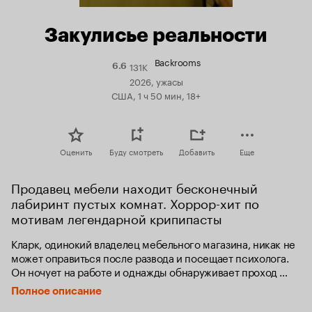
Закулисье реальности
Backrooms
131K
Рейтинг
6.6
Кинопоиска
2026, ужасы
6.6
США, 1 ч 50 мин, 18+
Оценить
Буду смотреть
Добавить
Еще
Продавец мебели находит бесконечный 
лабиринт пустых комнат. Хоррор-хит по 
мотивам легендарной крипипасты
Кларк, одинокий владелец мебельного магазина, никак не 
может оправиться после развода и посещает психолога. 
Он ночует на работе и однажды обнаруживает проход 
в другое измерение. Так Кларк оказывается 
Полное описание
в бесконечном лабиринте жёлтых комнат и коридоров, 