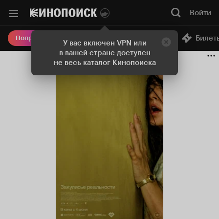
Войти
Онлайн-кинотеатр
Билет
Попробовать Плюс
У вас включен VPN или
в вашей стране доступен
не весь каталог Кинопоиска