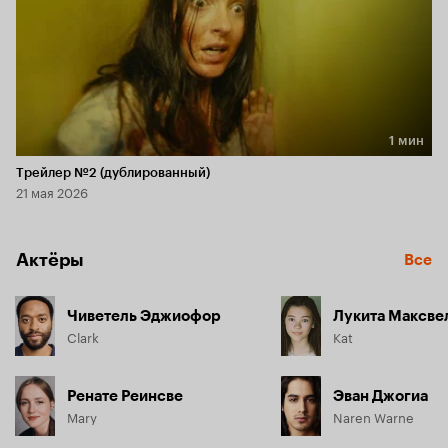
1 мин
Длительность 1 мин
Трейлер №2 (дублированный)
21 мая 2026
Актёры
Все
Чиветель Эджиофор
Лукита Максве
Clark
Kat
Ренате Реинсве
Эван Джогиа
Mary
Naren Warne