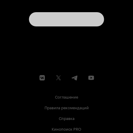
сам по себе произведение искусства. Пусть это
искусство и навеяно обычной крипипастой.
Соглашение
Правила рекомендаций
Справка
Кинопоиск PRO