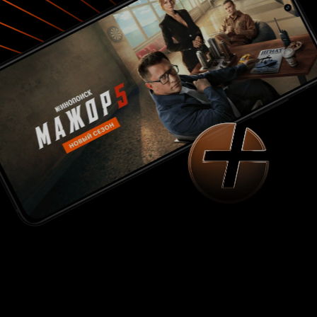
свои мечты, вынужденный жить прямо в
мебельном зале. Мэри (норвежка Ренате
Реинсве, запомнившаяся главной ролью в
драме «Худший человек на свете») – куда более
сложный персонаж: тут и детские
воспоминания о психически больной матери и
сносе их дома, и имитация эмпатии, под
которой скрывается скепсис и равнодушие, и
очередная фальшивая «селф-хелп» литература
про «внутренние окна». Мы следим за героями,
как смотрели бы ученые на крыс, запущенных в
опасный лабиринт: а что с ними будет? А как
они справятся? Непонимание источника
угрозы только усиливает давление на
персонажей, тем интереснее смотреть.
Парсонс сказал, что вдохновлялся не столько
режиссерами, сколько существующими медиа:
от искусства (в один из моментов фильм
словно копирует «Сатурна, пожирающего
своего сына») до рекламных плакатов и
каталогов недвижимости (хотя следы
кубриковского «Сияния» и хуперовской
«Техасской резни бензопилой» слишком
видны). Так что если к истории сюжету могут
быть разные претензии, то визуально фильм –