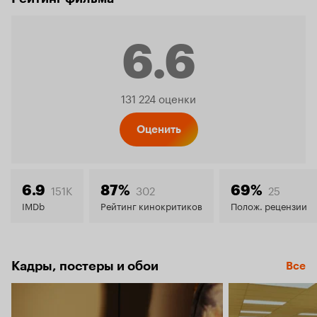
6.6
Рейтинг
131 224 оценки
Кинопо
Оценить
6.6
151K
302
25
6.9
87%
69%
IMDb
Рейтинг кинокритиков
Полож. рецензии
Кадры, постеры и обои
Все