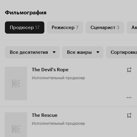
Фильмография
Продюсер
17
Режиссер
7
Сценарист
3
Ак
Все десятилетия
Все жанры
Сортировка
The Devil's Rope
исполнительный продюсер
The Rescue
исполнительный продюсер