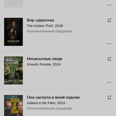
Вор-одиночка
The Isolate Thief
,
2026
исполнительный продюсер
Ненасытные люди
Рейтинг
6.5
Greedy People
,
2024
Кинопоиска
6.5
Она заснула в моей ладони
Asleep in My Palm
,
2023
исполнительный продюсер