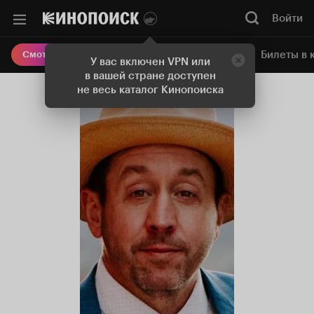
Войти
Онлайн-кинотеатр
Билеты в 
Смотреть кино
У вас включен VPN или
в вашей стране доступен
не весь каталог Кинопоиска