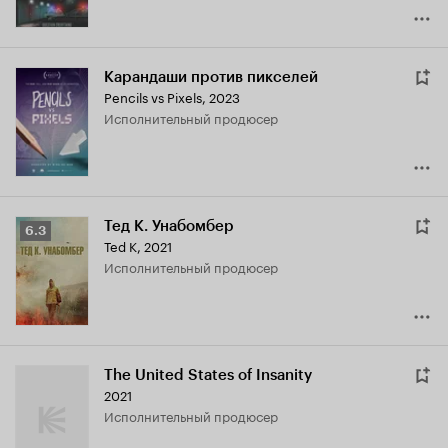
Карандаши против пикселей
Pencils vs Pixels
,
2023
исполнительный продюсер
Тед К. Унабомбер
Рейтинг
6.3
Ted K
,
2021
Кинопоиска
исполнительный продюсер
6.3
The United States of Insanity
2021
исполнительный продюсер