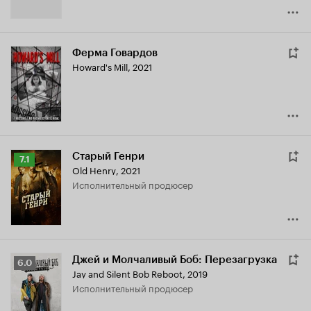
Ферма Говардов
Howard's Mill
,
2021
Старый Генри
Рейтинг
7.1
Old Henry
,
2021
Кинопоиска
исполнительный продюсер
7.1
Джей и Молчаливый Боб: Перезагрузка
Рейтинг
6.0
Jay and Silent Bob Reboot
,
2019
Кинопоиска
исполнительный продюсер
6.0