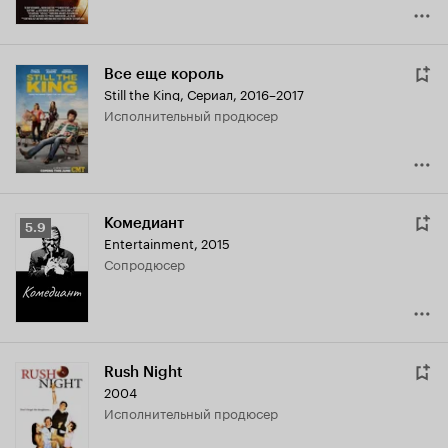
Все еще король
Still the King
,
Сериал, 2016–2017
исполнительный продюсер
Комедиант
Рейтинг
5.9
Entertainment
,
2015
Кинопоиска
сопродюсер
5.9
Rush Night
2004
исполнительный продюсер