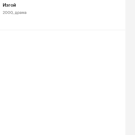
Изгой
Тачки 2
Тачки 3
2000, драма
2011, мультфильм
2017, мультфильм