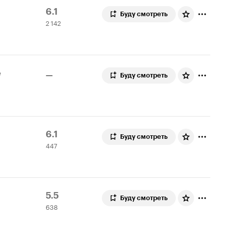
Рейтинг
2
6.1
Буду смотреть
2 142
Кинопоиска
142
6.1
оценки
е
—
Буду смотреть
Рейтинг
447
6.1
Буду смотреть
447
Кинопоиска
оценок
6.1
Рейтинг
638
5.5
Буду смотреть
638
Кинопоиска
оценок
5.5