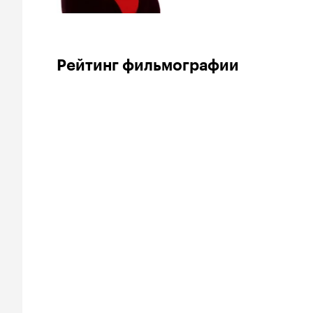
Рейтинг фильмографии