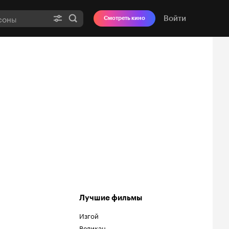
Войти
Смотреть кино
Лучшие фильмы
Изгой
Великан