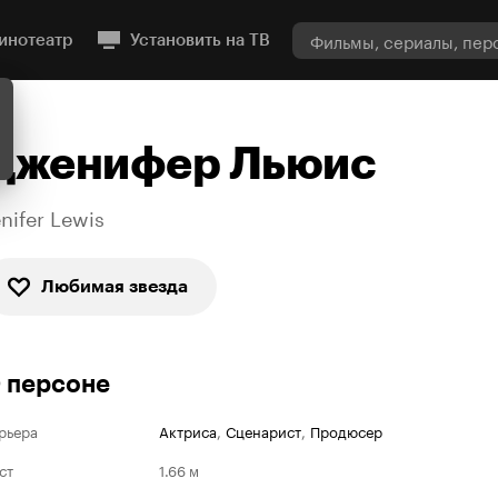
инотеатр
Установить на ТВ
Дженифер Льюис
enifer Lewis
Любимая звезда
 персоне
рьера
Актриса
,
Сценарист
,
Продюсер
ст
1.66 м