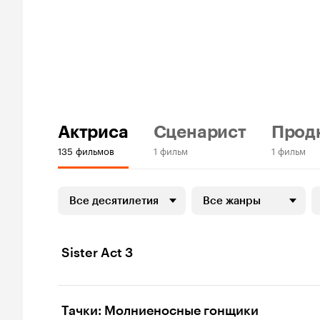
Актриса
Сценарист
Прод
135 фильмов
1 фильм
1 фильм
Все десятилетия
Все жанры
Sister Act 3
Тачки: Молниеносные гонщики