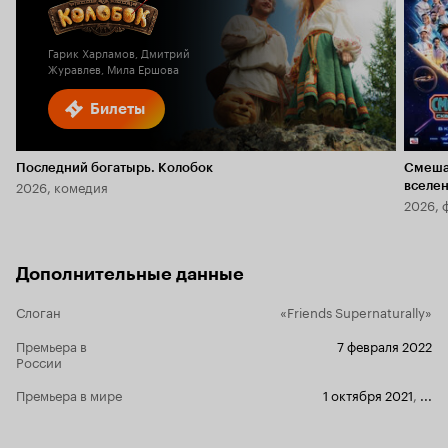
Кинопоиска
6.2
2.3
Гарик Харламов, Дмитрий
Журавлев, Мила Ершова
Билеты
Последний богатырь. Колобок
Смеша
2026, комедия
вселе
2026, 
Дополнительные данные
Слоган
«Friends Supernaturally»
Премьера в
7 февраля 2022
России
Премьера в мире
1 октября 2021
,
...