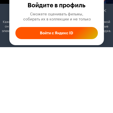
Войдите в профиль
Сможете оценивать фильмы,

 собирать их в коллекции и не только
Кажется, вы используете блокировщик рекламы. Вместе с рекламой
он может отключать постеры, папки с фильмами и другие важные
элементы. Добавьте Кинопоиск в исключения, и всё будет в порядке.
Войти с Яндекс ID
Как это сделать