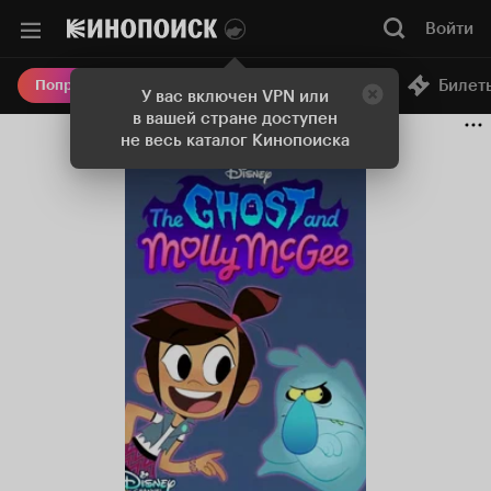
Войти
Онлайн-кинотеатр
Билет
Попробовать Плюс
У вас включен VPN или
в вашей стране доступен
не весь каталог Кинопоиска