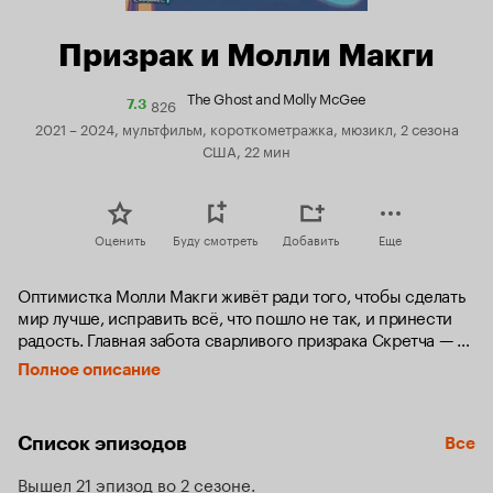
Призрак и Молли Макги
The Ghost and Molly McGee
826
Рейтинг
7.3
Кинопоиска
2021 – 2024, мультфильм, короткометражка, мюзикл, 2 сезона
7.3
США, 22 мин
Оценить
Буду смотреть
Добавить
Еще
Оптимистка Молли Макги живёт ради того, чтобы сделать 
мир лучше, исправить всё, что пошло не так, и принести 
радость. Главная забота сварливого призрака Скретча — 
сеять страдания, сломать то, что успешно работает, и 
Полное описание
сделать мир ещё хуже. Когда одно из проклинающих 
заклятий Скретча даёт обратный эффект, он оказывается 
навсегда связанным с Молли.
Список эпизодов
Все
Вышел 21 эпизод во 2 сезоне