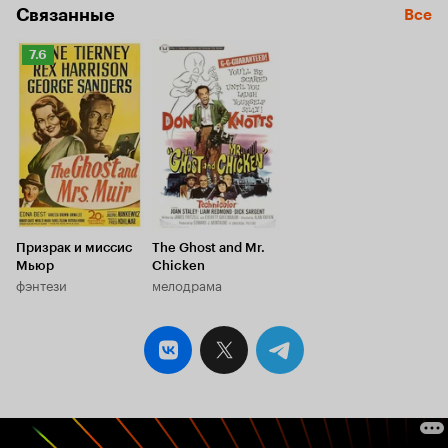
Связанные
Все
Рейтинг
7.6
Кинопоиска
7.6
Призрак и миссис
The Ghost and Mr.
Мьюр
Chicken
фэнтези
мелодрама