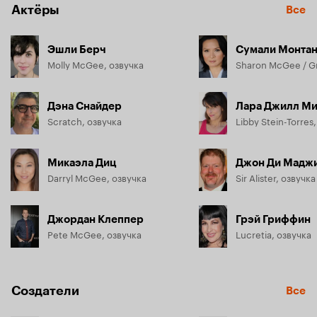
Актёры
Все
Эшли Берч
Сумали Монта
Molly McGee, озвучка
Дэна Снайдер
Лара Джилл М
Scratch, озвучка
Libby Stein-Torres
Микаэла Диц
Джон Ди Мадж
Darryl McGee, озвучка
Sir Alister, озвучка
Джордан Клеппер
Грэй Гриффин
Pete McGee, озвучка
Lucretia, озвучка
Создатели
Все