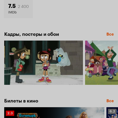
7.3
2 400
7.5
IMDb
Кадры, постеры и обои
Все
Билеты в кино
Все
Рейт
6.2
Рейтинг
2.3
Кино