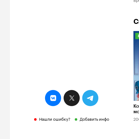
С
Р
К
8
Ко
мо
Нашли ошибку?
Добавить инфо
20