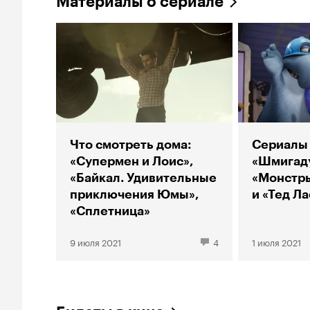
Материалы о сериале
Что смотреть дома:
Сериалы
«Супермен и Лоис»,
«Шмигаду
«Байкал. Удивительные
«Монстры
приключения Юмы»,
и «Тед Л
«Сплетница»
9 июля 2021
4
1 июля 2021