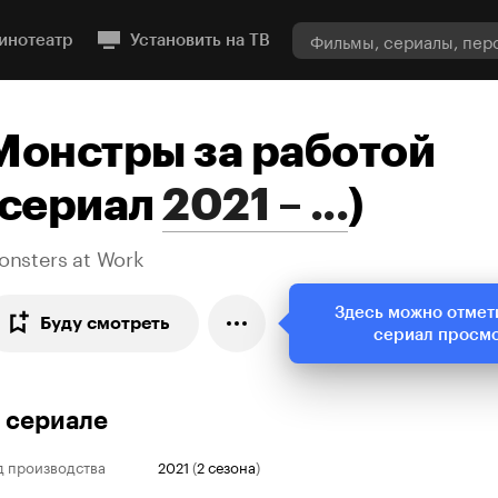
инотеатр
Установить на ТВ
Монстры за работой
сериал
2021 – ...
)
onsters at Work
Здесь можно отмет
Буду смотреть
сериал просм
 сериале
д производства
2021
(
2 сезона
)