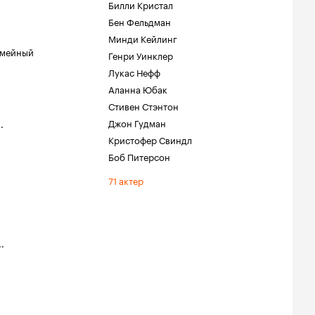
Билли Кристал
Бен Фельдман
Минди Кейлинг
емейный
Генри Уинклер
Лукас Нефф
Аланна Юбак
Стивен Стэнтон
Джон Гудман
..
Кристофер Свиндл
Боб Питерсон
71 актер
..