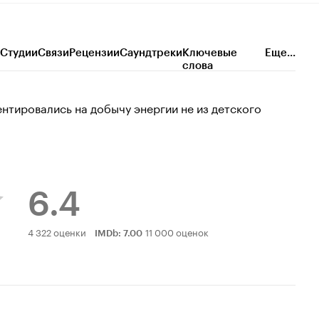
Студии
Связи
Рецензии
Саундтреки
Ключевые
Еще...
слова
нтировались на добычу энергии не из детского
6.4
Рейтинг
4 322 оценки
11 000 оценок
IMDb
:
7.00
Кинопоиска
6.4