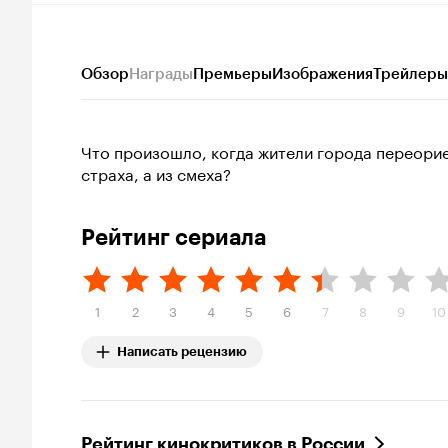
Обзор
Награды
Премьеры
Изображения
Трейлеры
Что произошло, когда жители города переорие
страха, а из смеха?
Рейтинг сериала
1
2
3
4
5
6
7
8
9
10
Написать рецензию
Рейтинг кинокритиков в России