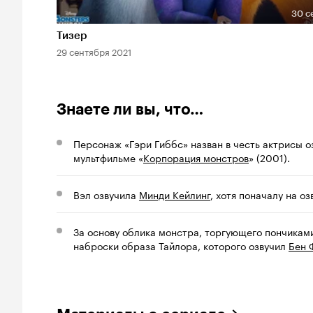
30 с
Длительность 30 сек
Тизер
29 сентября 2021
Знаете ли вы, что…
Персонаж «Гэри Гиббс» назван в честь актрисы 
мультфильме «
Корпорация монстров
» (2001).
Вэл озвучила
Минди Кейлинг
, хотя поначалу на о
За основу облика монстра, торгующего пончикам
наброски образа Тайлора, которого озвучил
Бен 