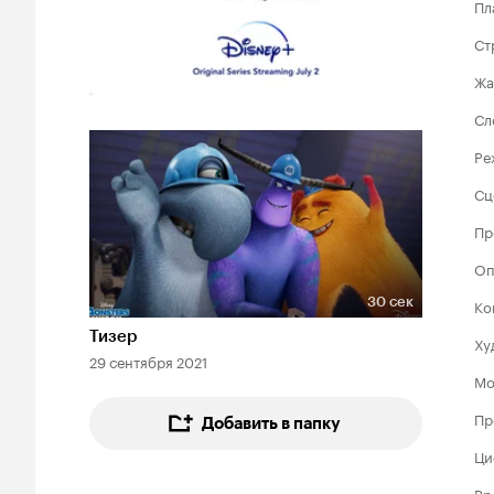
Пл
Ст
Жа
Сл
Ре
Сц
Пр
Оп
30 сек
Ко
Длительность 30 сек
Тизер
Ху
29 сентября 2021
Мо
Пр
Добавить в папку
Ци
Вр