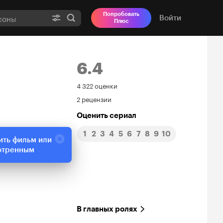
Попробовать
Войти
Плюс
6.4
Рейтинг
4 322 оценки
2 рецензии
Кинопоиска
Оценить сериал
6.4
1
2
3
4
5
6
7
8
9
10
ить фильм или
отренным
В главных ролях