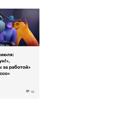
 июля:
н!»,
 за работой»
ассо»
16