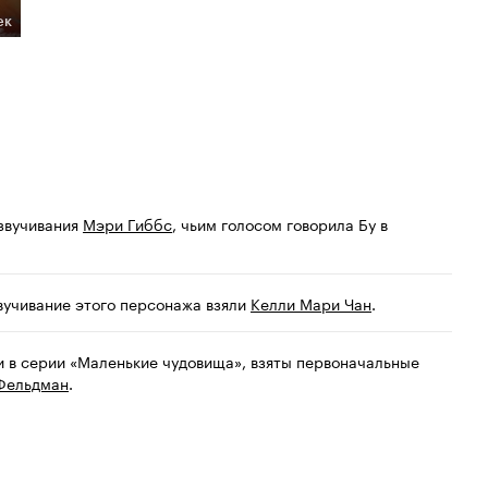
ек
озвучивания
Мэри Гиббс
, чьим голосом говорила Бу в
звучивание этого персонажа взяли
Келли Мари Чан
.
и в серии «Маленькие чудовища», взяты первоначальные
Фельдман
.