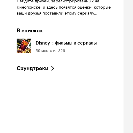
Найдите друзей
, зарегистрированных на
Кинопоиске, и здесь появятся оценки, которые
ваши друзья поставили этому сериалу...
В списках
Disney+: фильмы и сериалы
59
место из
326
йтинг
Рейтинг
Рейтинг
8
8.0
8.2
инопоиска
Кинопоиска
Кинопоиска
Саундтреки
8
8.0
8.2
ки
Мандалорец
Андор