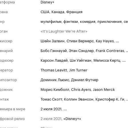
атформа
Disney+
рана
США
,
Канада
,
Франция
нр
мультфильм
,
фэнтези
,
комедия
,
приключения
,
с
оган
«It's Laughter We're After»
жиссер
Шейн Залвин
,
Стиви Вермерс
,
Kay Hayes
,
...
енарий
Бобс Гэннауэй
,
Этан Сэндлер
,
Frank Contreras
,
.
одюсер
Карсон Лавдей
,
Ши Уэйгман
,
Мелисса Кертц
,
...
ератор
Thomas Leavitt
,
Jim Turner
мпозитор
Доминик Льюис
,
Дэниел Футчер
дожник
Морис Кимболл
,
Chris Ayers
,
Jason Merck
нтаж
Томас Скотт
,
Коллин Эвансон
,
Кристофер К. Ги
,
.
емьера в мире
2 июля 2021
,
...
фровой релиз
2 июля 2021
,
«Disney+»
емя серии
22 мин