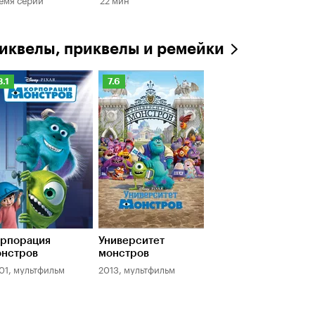
иквелы, приквелы и ремейки
ейтинг
Рейтинг
8.1
7.6
инопоиска
Кинопоиска
.1
7.6
рпорация
Университет
нстров
монстров
01, мультфильм
2013, мультфильм