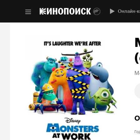
Онлайн-к
(
M
О
Го