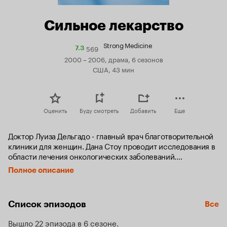
Сильное лекарство
Strong Medicine
569
Рейтинг
7.3
Кинопоиска
2000 – 2006, драма, 6 сезонов
7.3
США, 43 мин
Оценить
Буду смотреть
Добавить
Еще
Доктор Луиза Дельгадо - главный врач благотворительной 
клиники для женщин. Дана Стоу проводит исследования в 
области лечения онкологических заболеваний.

Полное описание
Луиза и Дана - люди с разными мировоззрениями и 
жизненными установками, однако они объединяют 
усилия, чтобы создать большую бесплатную женскую 
Список эпизодов
Все
клинику в Филадельфии и иметь возможность помогать 
всем женщинам. Каждый день им приходится 
Вышло 22 эпизода в 6 сезоне
сталкиваться с маленькими трагедиями пациенток. 