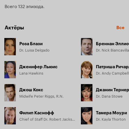
Переживая за всех, женщины-врачи нередко забывают 
Всего 132 эпизода
про свою личную жизнь... В конце концов им самим 
понадобится скорая помощь от личной неустроенности и 
дефицита романтики. Луиза и Дана найдут панацею от 
Актёры
болезней, от ипохондрии, от личных проблем.

Все
 Самое сильное лекарство - это любовь!
Роза Блази
Бреннан Эллио
Dr. Luisa Delgado
Dr. Nick Biancavilla
Дженифер Льюис
Патриша Ричар
Lana Hawkins
Dr. Andy Campbell
Джош Кокс
Джанин Терне
Midwife Peter Riggs, R.N.
Dr. Dana Stowe
Филип Каснофф
Тамера Моури
Chief of Staff Dr. Robert Jackson
Dr. Kayla Thorton