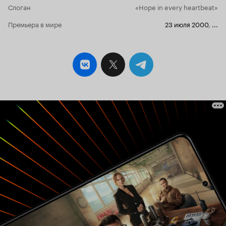
Слоган
«Hope in every heartbeat»
Премьера в мире
23 июля 2000
,
...