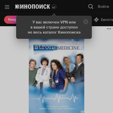
Войти
Онлайн-кинотеатр
Билет
Попробовать Плюс
У вас включен VPN или
в вашей стране доступен
не весь каталог Кинопоиска