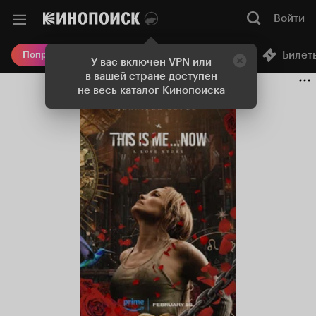
Войти
Онлайн-кинотеатр
Билет
Попробовать Плюс
У вас включен VPN или
в вашей стране доступен
не весь каталог Кинопоиска