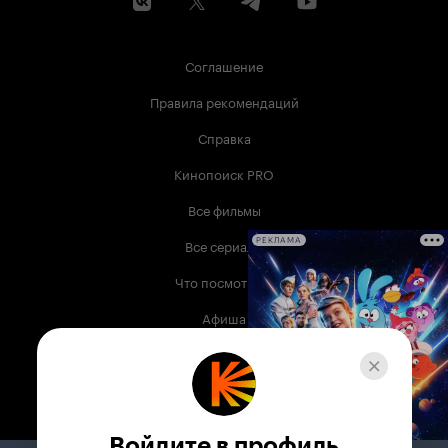
Соглашение
Правила рекомендаций
Справка
Кинопоиск PRO
Все фильмы
Все сериалы
РЕКЛАМА
Что посмотреть
Афиша
Музыка
Телепрограмма
Книги
Войдите в профиль