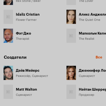
Rex Stone / Biker
The Lover
Idaliz Cristian
Аликс Анджел
Flower Farmer
The Quiet One
Фэт Джо
Малкольм Кел
Therapist
The Realist
Создатели
Все
Дэйв Мейерс
Дженнифер Ло
Режиссёр, Сценарист
Сценарист
Matt Walton
Нэйтан Шерре
Сценарист
Продюсер