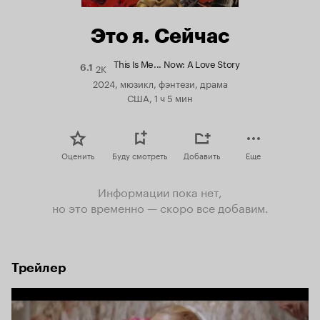
Это я. Сейчас
This Is Me... Now: A Love Story
2K
Рейтинг
6.1
Кинопоиска
2024, мюзикл, фэнтези, драма
6.1
США, 1 ч 5 мин
Оценить
Буду смотреть
Добавить
Еще
Информации пока нет,
но это временно — скоро все добавим.
Трейлер