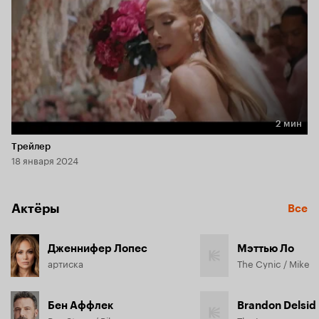
2 мин
Длительность 2 мин
Трейлер
18 января 2024
Актёры
Все
Дженнифер Лопес
Мэттью Ло
артиска
The Cynic / Mike
Бен Аффлек
Brandon Delsid