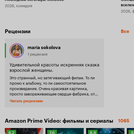
2026, комедия
вселе
2026, 
Рецензии
Все
maria sokolova
1 рецензия
Удивительной красоты искренняя сказка
взрослой женщины.
Это странный, но затягивающий фильм. То ли
промо к альбому, то ли самостоятельное
произведение. Очень красивая картинка,
просто завораживающее сердце-фабрика, от
которого пойдет весь сюжет. Очень искренние
Читать рецензию
и честные песни, они же сюжеты фильма,
посвященный этапам становления девочки-
женщины. Разбитое сердце, поиски любви,
абъюзивные отношения (невероятный танец
Amazon Prime Video: фильмы и сериалы
1065
связанных людей, связанных в буквальном
смысле не только отношениями, но реальной
Рейтинг
Рейтинг
Рейтинг
Р
8.2
7.6
8.4
8