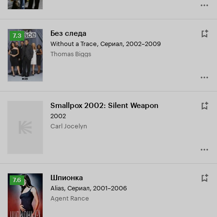
Без следа
Рейтинг
7.3
Without a Trace
,
Сериал, 2002–2009
Кинопоиска
Thomas Biggs
7.3
Smallpox 2002: Silent Weapon
2002
Carl Jocelyn
Шпионка
Рейтинг
7.6
Alias
,
Сериал, 2001–2006
Кинопоиска
Agent Rance
7.6