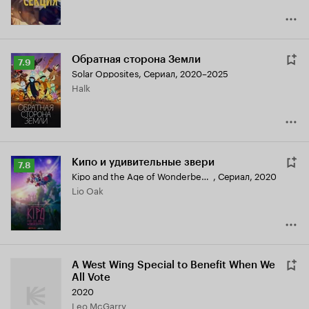
Обратная сторона Земли
Рейтинг
7.9
Solar Opposites
,
Сериал, 2020–2025
Кинопоиска
Halk
7.9
Кипо и удивительные звери
Рейтинг
7.8
Kipo and the Age of Wonderbeasts
,
Сериал, 2020
Кинопоиска
Lio Oak
7.8
A West Wing Special to Benefit When We
All Vote
2020
Leo McGarry