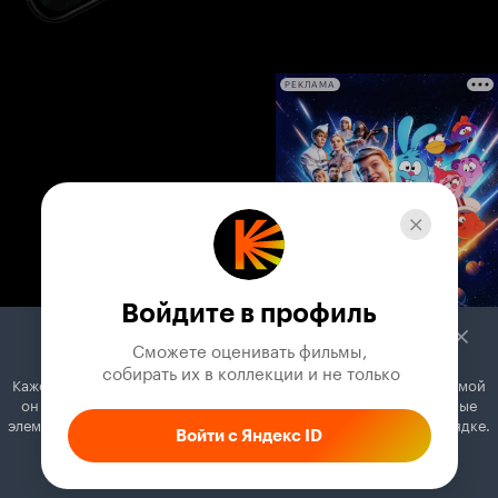
РЕКЛАМА
Войдите в профиль
Сможете оценивать фильмы,

 собирать их в коллекции и не только
Кажется, вы используете блокировщик рекламы. Вместе с рекламой
он может отключать постеры, папки с фильмами и другие важные
элементы. Добавьте Кинопоиск в исключения, и всё будет в порядке.
Войти с Яндекс ID
Как это сделать