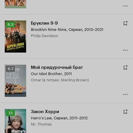
Бруклин 9-9
Рейтинг
8.3
Brooklyn Nine-Nine
,
Сериал, 2013–2021
Кинопоиска
Philip Davidson
8.3
Мой придурочный брат
Рейтинг
6.7
Our Idiot Brother
,
2011
Кинопоиска
Omar (в титрах: Sterling Brown)
6.7
Закон Хэрри
Рейтинг
7.1
Harry's Law
,
Сериал, 2011–2012
Кинопоиска
Mr. Thomas
7.1