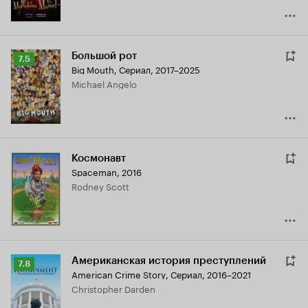
Большой рот
Рейтинг
7.5
Big Mouth
,
Сериал, 2017–2025
Кинопоиска
Michael Angelo
7.5
Космонавт
Spaceman
,
2016
Rodney Scott
Американская история преступлений
Рейтинг
7.8
American Crime Story
,
Сериал, 2016–2021
Кинопоиска
Christopher Darden
7.8