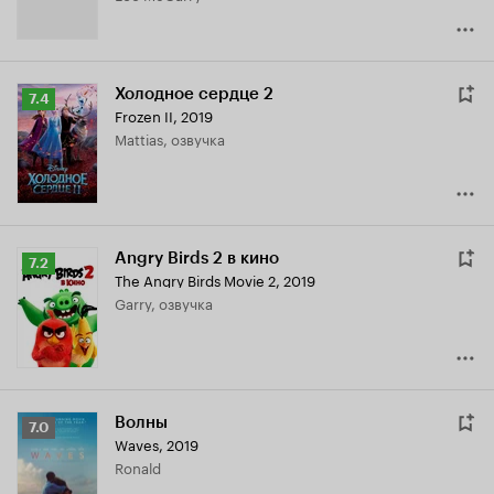
Холодное сердце 2
Рейтинг
7.4
Frozen II
,
2019
Кинопоиска
Mattias, озвучка
7.4
Angry Birds 2 в кино
Рейтинг
7.2
The Angry Birds Movie 2
,
2019
Кинопоиска
Garry, озвучка
7.2
Волны
Рейтинг
7.0
Waves
,
2019
Кинопоиска
Ronald
7.0