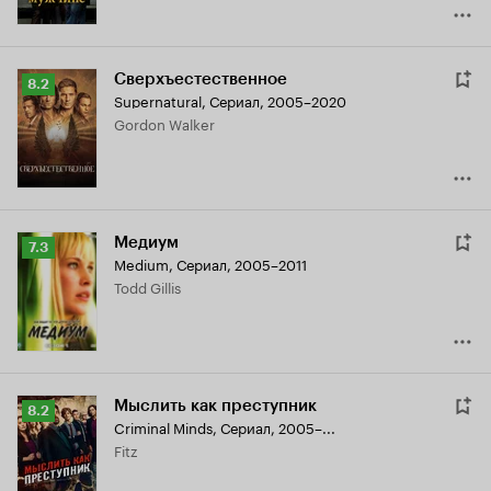
Сверхъестественное
Рейтинг
8.2
Supernatural
,
Сериал, 2005–2020
Кинопоиска
Gordon Walker
8.2
Медиум
Рейтинг
7.3
Medium
,
Сериал, 2005–2011
Кинопоиска
Todd Gillis
7.3
Мыслить как преступник
Рейтинг
8.2
Criminal Minds
,
Сериал, 2005–...
Кинопоиска
Fitz
8.2