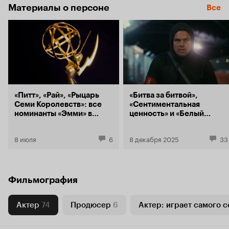
Материалы о персоне
Все
«Питт», «Рай», «Рыцарь
«Битва за битвой»,
Семи Королевств»: все
«Сентиментальная
номинанты «Эмми» в
ценность» и «Белый
2026 году
лотос»: все номинанты на
«Золотой глобус — 2025»
8 июля
6
8 декабря 2025
33
Фильмография
Актер
74
Продюсер
6
Актер: играет самого с