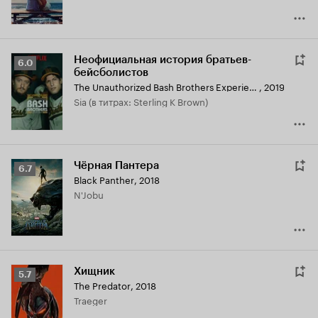
Неофициальная история братьев-
Рейтинг
6.0
бейсболистов
Кинопоиска
The Unauthorized Bash Brothers Experience
,
2019
6.0
Sia (в титрах: Sterling K Brown)
Чёрная Пантера
Рейтинг
6.7
Black Panther
,
2018
Кинопоиска
N'Jobu
6.7
Хищник
Рейтинг
5.7
The Predator
,
2018
Кинопоиска
Traeger
5.7