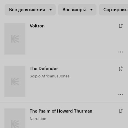
Все десятилетия
Все жанры
Сортировка
Voltron
The Defender
Scipio Africanus Jones
The Psalm of Howard Thurman
Narration