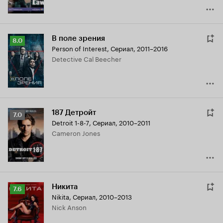
В поле зрения
Рейтинг
8.0
Person of Interest
,
Сериал, 2011–2016
Кинопоиска
Detective Cal Beecher
8.0
187 Детройт
Рейтинг
7.0
Detroit 1-8-7
,
Сериал, 2010–2011
Кинопоиска
Cameron Jones
7.0
Никита
Рейтинг
7.6
Nikita
,
Сериал, 2010–2013
Кинопоиска
Nick Anson
7.6