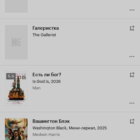
Галеристка
The Gallerist
Есть ли бог?
Рейтинг
5.5
Is God Is
,
2026
Кинопоиска
Man
5.5
Вашингтон Блэк
Washington Black
,
Мини-сериал, 2025
Medwin Harris