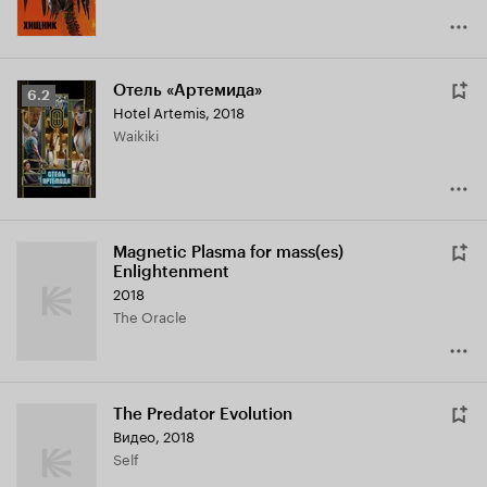
Отель «Артемида»
Рейтинг
6.2
Hotel Artemis
,
2018
Кинопоиска
Waikiki
6.2
Magnetic Plasma for mass(es)
Enlightenment
2018
The Oracle
The Predator Evolution
Видео, 2018
Self