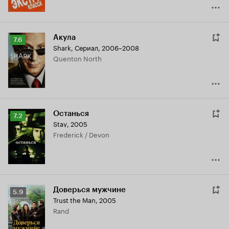
Акула
Рейтинг
7.6
Shark
,
Сериал, 2006–2008
Кинопоиска
Quenton North
7.6
Останься
Рейтинг
7.2
Stay
,
2005
Кинопоиска
Frederick / Devon
7.2
Доверься мужчине
Рейтинг
5.9
Trust the Man
,
2005
Кинопоиска
Rand
5.9