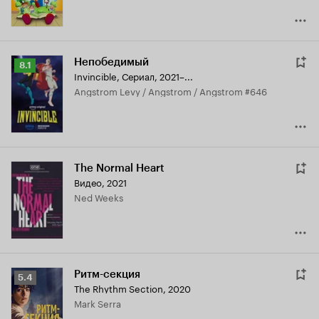
Непобедимый
Рейтинг
8.1
Invincible
,
Сериал, 2021–...
Кинопоиска
Angstrom Levy / Angstrom / Angstrom #646
8.1
The Normal Heart
Видео, 2021
Ned Weeks
Ритм-секция
Рейтинг
5.4
The Rhythm Section
,
2020
Кинопоиска
Mark Serra
5.4