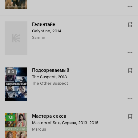
Гэлинтайн
Galyntine
,
2014
Samhir
Подозреваемый
Рейтинг
6.0
The Suspect
,
2013
Кинопоиска
The Other Suspect
6.0
Мастера секса
Рейтинг
7.5
Masters of Sex
,
Сериал, 2013–2016
Кинопоиска
Marcus
7.5