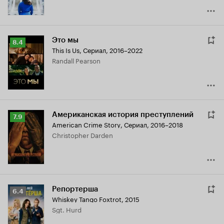
Это мы
Рейтинг
8.4
This Is Us
,
Сериал, 2016–2022
Кинопоиска
Randall Pearson
8.4
Американская история преступлений
Рейтинг
7.9
American Crime Story
,
Сериал, 2016–2018
Кинопоиска
Christopher Darden
7.9
Репортерша
Рейтинг
6.4
Whiskey Tango Foxtrot
,
2015
Кинопоиска
Sgt. Hurd
6.4