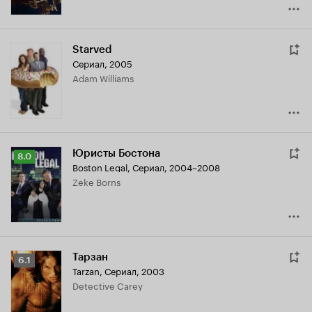
Starved
Сериал, 2005
Adam Williams
Юристы Бостона
Рейтинг
8.0
Boston Legal
,
Сериал, 2004–2008
Кинопоиска
Zeke Borns
8.0
Тарзан
Рейтинг
6.1
Tarzan
,
Сериал, 2003
Кинопоиска
Detective Carey
6.1