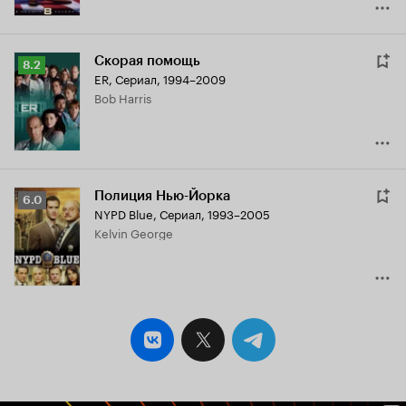
Скорая помощь
Рейтинг
8.2
ER
,
Сериал, 1994–2009
Кинопоиска
Bob Harris
8.2
Полиция Нью-Йорка
Рейтинг
6.0
NYPD Blue
,
Сериал, 1993–2005
Кинопоиска
Kelvin George
6.0