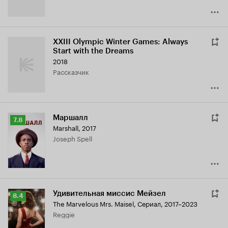
XXIII Olympic Winter Games: Always
Start with the Dreams
2018
рассказчик
Маршалл
Рейтинг
7.8
Marshall
,
2017
Кинопоиска
Joseph Spell
7.8
Удивительная миссис Мейзел
Рейтинг
8.4
The Marvelous Mrs. Maisel
,
Сериал, 2017–2023
Кинопоиска
Reggie
8.4