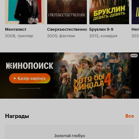
Менталист
Сверхъестественное
Бруклин 9-9
Не
2008, триллер
2005, фэнтези
2013, комедия
202
Награды
Все
Золотой глобус