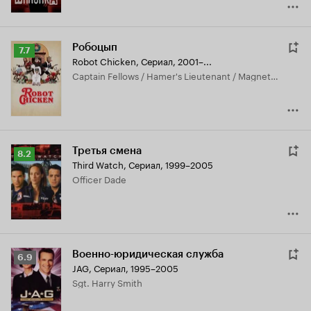
Робоцып
Рейтинг
7.7
Robot Chicken
,
Сериал, 2001–...
Кинопоиска
Captain Fellows / Hamer's Lieutenant / Magneto, озвучка
7.7
Третья смена
Рейтинг
8.2
Third Watch
,
Сериал, 1999–2005
Кинопоиска
Officer Dade
8.2
Военно-юридическая служба
Рейтинг
6.9
JAG
,
Сериал, 1995–2005
Кинопоиска
Sgt. Harry Smith
6.9