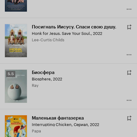
Посигналь Иисусу. Спаси свою душу.
Honk for Jesus. Save Your Soul.
,
2022
Lee-Curtis Childs
Биосфера
Рейтинг
5.5
Biosphere
,
2022
Кинопоиска
Ray
5.5
Маленькая фантазерка
Interrupting Chicken
,
Сериал, 2022
Papa