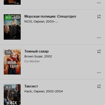
Морская полиция: Спецотдел
Рейтинг
8.0
NCIS
,
Сериал, 2003–...
Кинопоиска
8.0
Темный сахар
Рейтинг
7.0
Brown Sugar
,
2002
Кинопоиска
Co-Worker
7.0
Таксист
Рейтинг
6.7
Hack
,
Сериал, 2002–2004
Кинопоиска
6.7