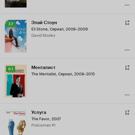
Элай Стоун
Рейтинг
7.7
Eli Stone
,
Сериал, 2008–2009
Кинопоиска
David Mosley
7.7
Менталист
Рейтинг
8.1
The Mentalist
,
Сериал, 2008–2015
Кинопоиска
8.1
Услуга
The Favor
,
2007
Policeman #1