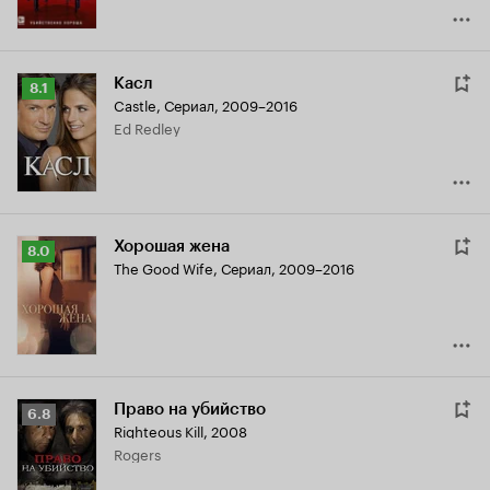
Касл
Рейтинг
8.1
Castle
,
Сериал, 2009–2016
Кинопоиска
Ed Redley
8.1
Хорошая жена
Рейтинг
8.0
The Good Wife
,
Сериал, 2009–2016
Кинопоиска
8.0
Право на убийство
Рейтинг
6.8
Righteous Kill
,
2008
Кинопоиска
Rogers
6.8