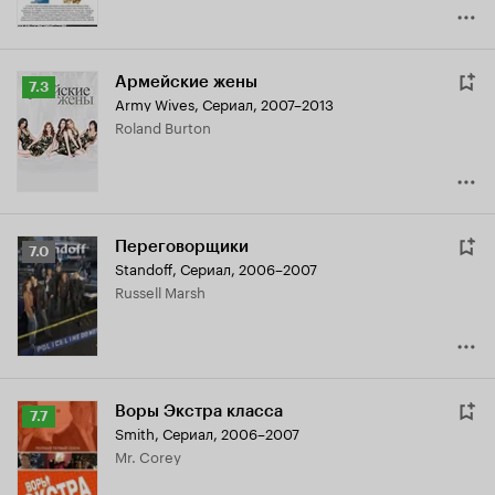
Армейские жены
Рейтинг
7.3
Army Wives
,
Сериал, 2007–2013
Кинопоиска
Roland Burton
7.3
Переговорщики
Рейтинг
7.0
Standoff
,
Сериал, 2006–2007
Кинопоиска
Russell Marsh
7.0
Воры Экстра класса
Рейтинг
7.7
Smith
,
Сериал, 2006–2007
Кинопоиска
Mr. Corey
7.7