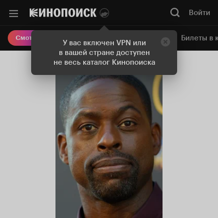
Войти
Онлайн-кинотеатр
Билеты в 
Смотреть кино
У вас включен VPN или
в вашей стране доступен
не весь каталог Кинопоиска