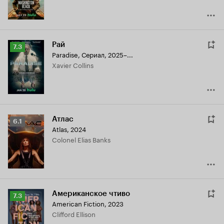
Рай
Рейтинг
7.3
Paradise
,
Сериал, 2025–...
Кинопоиска
Xavier Collins
7.3
Атлас
Рейтинг
6.1
Atlas
,
2024
Кинопоиска
Colonel Elias Banks
6.1
Американское чтиво
Рейтинг
7.3
American Fiction
,
2023
Кинопоиска
Clifford Ellison
7.3