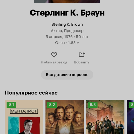
Стерлинг К. Браун
Sterling K. Brown
Актер, Продюсер
5 апреля, 1976
•
50 лет
Овен
•
1.83 м
Любимая звезда
Добавить
Все детали о персоне
Популярное сейчас
Рейтинг
Рейтинг
Рейтинг
Р
8.1
8.2
8.3
8
Кинопоиска
Кинопоиска
Кинопоиска
К
8.1
8.2
8.3
8.