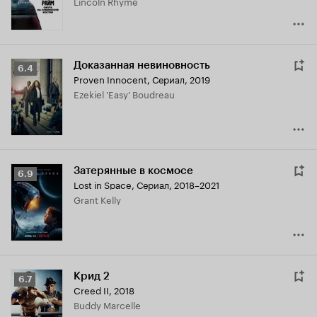
Lincoln Rhyme
Доказанная невиновность
Рейтинг
6.4
Proven Innocent
,
Сериал, 2019
Кинопоиска
Ezekiel 'Easy' Boudreau
6.4
Затерянные в космосе
Рейтинг
6.9
Lost in Space
,
Сериал, 2018–2021
Кинопоиска
Grant Kelly
6.9
Крид 2
Рейтинг
6.7
Creed II
,
2018
Кинопоиска
Buddy Marcelle
6.7