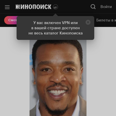
Войти
Онлайн-кинотеатр
Билеты в 
Смотреть кино
У вас включен VPN или
в вашей стране доступен
не весь каталог Кинопоиска