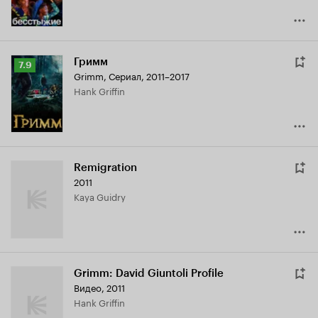
Гримм
Рейтинг
7.9
Grimm
,
Сериал, 2011–2017
Кинопоиска
Hank Griffin
7.9
Remigration
2011
Kaya Guidry
Grimm: David Giuntoli Profile
Видео, 2011
Hank Griffin