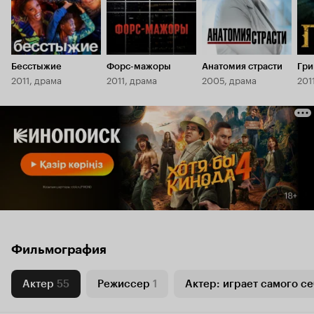
Бесстыжие
Форс-мажоры
Анатомия страсти
Гр
2011, драма
2011, драма
2005, драма
201
Фильмография
Актер
55
Режиссер
1
Актер: играет самого се