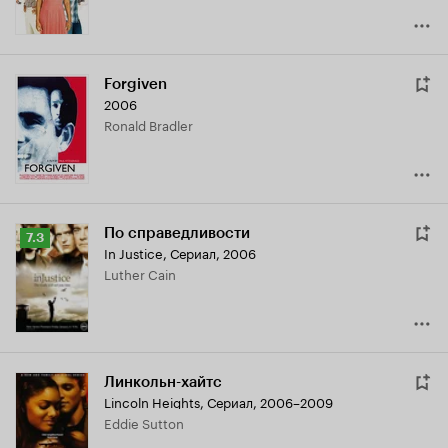
Forgiven
2006
Ronald Bradler
По справедливости
Рейтинг
7.3
In Justice
,
Сериал, 2006
Кинопоиска
Luther Cain
7.3
Линкольн-хайтс
Lincoln Heights
,
Сериал, 2006–2009
Eddie Sutton