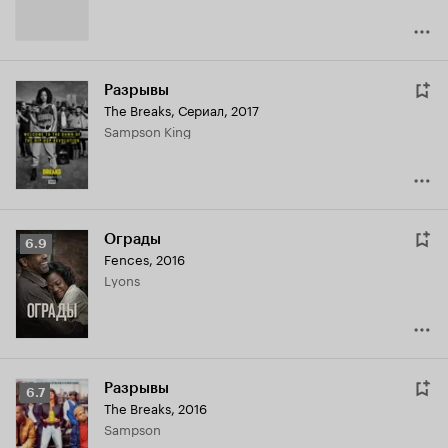
Разрывы
The Breaks
,
Сериал, 2017
Sampson King
Ограды
Рейтинг
6.9
Fences
,
2016
Кинопоиска
Lyons
6.9
Разрывы
Рейтинг
6.7
The Breaks
,
2016
Кинопоиска
Sampson
6.7