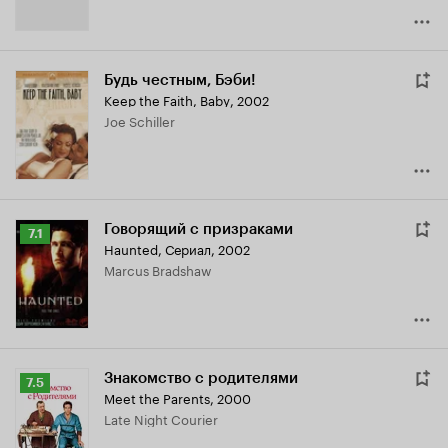
Будь честным, Бэби!
Keep the Faith, Baby
,
2002
Joe Schiller
Говорящий с призраками
Рейтинг
7.1
Haunted
,
Сериал, 2002
Кинопоиска
Marcus Bradshaw
7.1
Знакомство с родителями
Рейтинг
7.5
Meet the Parents
,
2000
Кинопоиска
Late Night Courier
7.5