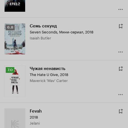
Семь секунд
Рейтинг
6.8
Seven Seconds
,
Мини-сериал, 2018
Кинопоиска
Isaiah Butler
6.8
Чужая ненависть
Рейтинг
7.0
The Hate U Give
,
2018
Кинопоиска
Maverick 'Mav' Carter
7.0
Fevah
2018
Jelani