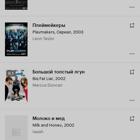
Плеймейкеры
Playmakers
,
Сериал, 2003
Leon Taylor
Большой толстый лгун
Рейтинг
6.1
Big Fat Liar
,
2002
Кинопоиска
Marcus Duncan
6.1
Молоко и мед
Milk and Honey
,
2002
Isaiah