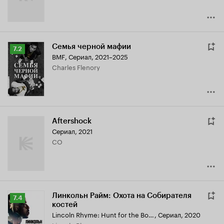
Семья черной мафии
Рейтинг
7.2
BMF
,
Сериал, 2021–2025
Кинопоиска
Charles Flenory
7.2
Aftershock
Сериал, 2021
CO
Линкольн Райм: Охота на Собирателя
Рейтинг
7.4
костей
Кинопоиска
Lincoln Rhyme: Hunt for the Bone Collector
,
Сериал, 2020
7.4