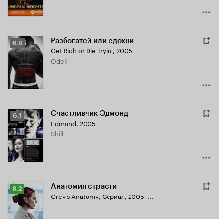
Разбогатей или сдохни
Рейтинг
6.8
Get Rich or Die Tryin'
,
2005
Кинопоиска
Odell
6.8
Счастливчик Эдмонд
Рейтинг
6.1
Edmond
,
2005
Кинопоиска
Shill
6.1
Анатомия страсти
Рейтинг
8.2
Grey's Anatomy
,
Сериал, 2005–...
Кинопоиска
8.2