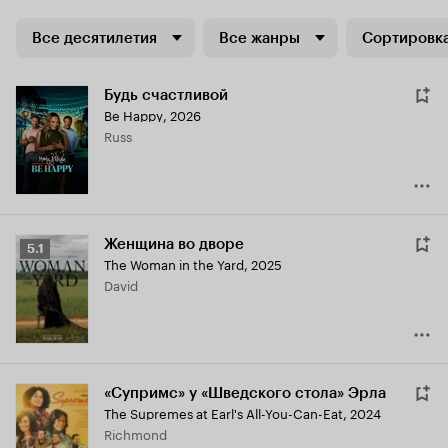
Все десятилетия
Все жанры
Сортировка
Будь счастливой
Be Happy
,
2026
Russ
Женщина во дворе
Рейтинг
5.1
The Woman in the Yard
,
2025
Кинопоиска
David
5.1
«Супримс» у «Шведского стола» Эрла
The Supremes at Earl's All-You-Can-Eat
,
2024
Richmond