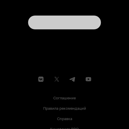
Соглашение
Правила рекомендаций
Справка
Кинопоиск PRO