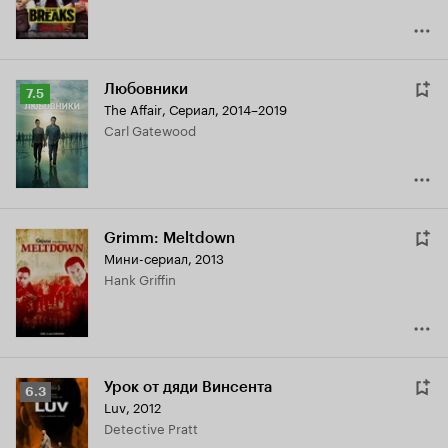
Любовники
Рейтинг
7.5
The Affair
,
Сериал, 2014–2019
Кинопоиска
Carl Gatewood
7.5
Grimm: Meltdown
Мини-сериал, 2013
Hank Griffin
Урок от дяди Винсента
Рейтинг
6.3
Luv
,
2012
Кинопоиска
Detective Pratt
6.3