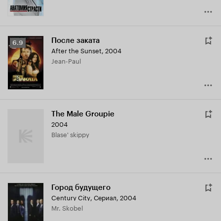
После заката
Рейтинг
6.9
After the Sunset
,
2004
Кинопоиска
Jean-Paul
6.9
The Male Groupie
2004
Blase' skippy
Город будущего
Century City
,
Сериал, 2004
Mr. Skobel