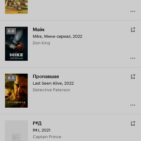
Майк
Рейтинг
6.6
Mike
,
Мини-сериал, 2022
Кинопоиска
Don King
6.6
Пропавшая
Рейтинг
6.5
Last Seen Alive
,
2022
Кинопоиска
Detective Paterson
6.5
Р#Д
R#J
,
2021
Captain Prince