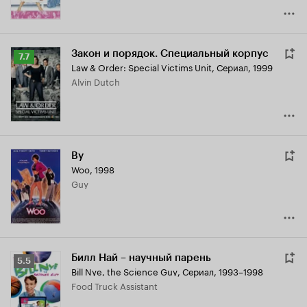
Закон и порядок. Специальный корпус
Рейтинг
7.7
Law & Order: Special Victims Unit
,
Сериал, 1999
Кинопоиска
Alvin Dutch
7.7
Ву
Woo
,
1998
Guy
Билл Най – научный парень
Рейтинг
5.5
Bill Nye, the Science Guy
,
Сериал, 1993–1998
Кинопоиска
Food Truck Assistant
5.5