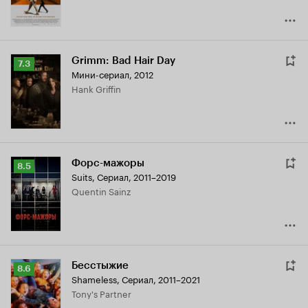
Grimm: Bad Hair Day
Рейтинг
7.3
Мини-сериал, 2012
Кинопоиска
Hank Griffin
7.3
Форс-мажоры
Рейтинг
8.5
Suits
,
Сериал, 2011–2019
Кинопоиска
Quentin Sainz
8.5
Бесстыжие
Рейтинг
8.6
Shameless
,
Сериал, 2011–2021
Кинопоиска
Tony's Partner
8.6