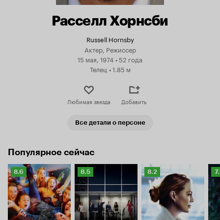
Расселл Хорнсби
Russell Hornsby
Актер, Режиссер
15 мая, 1974
•
52 года
Телец
•
1.85 м
Любимая звезда
Добавить
Все детали о персоне
Популярное сейчас
Рейтинг
Рейтинг
Рейтинг
Р
8.6
8.5
8.2
7
Кинопоиска
Кинопоиска
Кинопоиска
К
8.6
8.5
8.2
7.