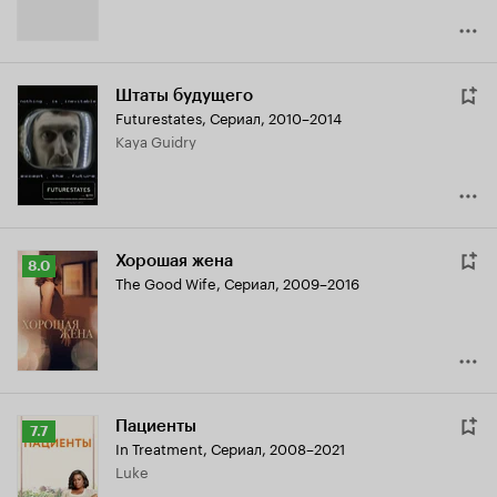
Штаты будущего
Futurestates
,
Сериал, 2010–2014
Kaya Guidry
Хорошая жена
Рейтинг
8.0
The Good Wife
,
Сериал, 2009–2016
Кинопоиска
8.0
Пациенты
Рейтинг
7.7
In Treatment
,
Сериал, 2008–2021
Кинопоиска
Luke
7.7