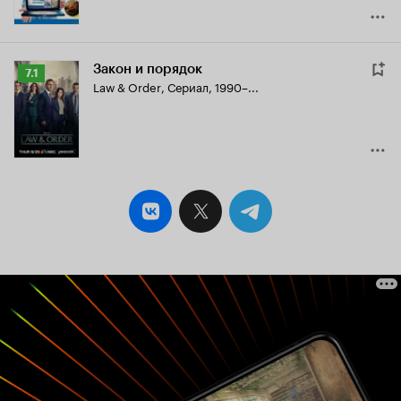
Закон и порядок
Рейтинг
7.1
Law & Order
,
Сериал, 1990–...
Кинопоиска
7.1