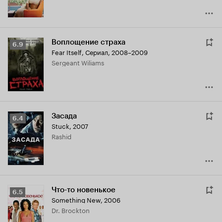
Воплощение страха
Рейтинг
6.9
Fear Itself
,
Сериал, 2008–2009
Кинопоиска
Sergeant Wiliams
6.9
Засада
Рейтинг
6.4
Stuck
,
2007
Кинопоиска
Rashid
6.4
Что-то новенькое
Рейтинг
6.5
Something New
,
2006
Кинопоиска
Dr. Brockton
6.5