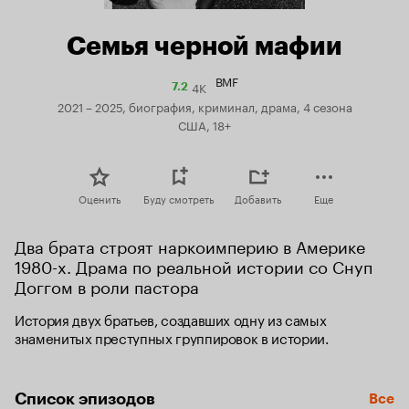
Семья черной мафии
BMF
4K
Рейтинг
7.2
Кинопоиска
2021 – 2025, биография, криминал, драма, 4 сезона
7.2
США, 18+
Оценить
Буду смотреть
Добавить
Еще
Два брата строят наркоимперию в Америке 
1980-х. Драма по реальной истории со Снуп 
Доггом в роли пастора
История двух братьев, создавших одну из самых 
знаменитых преступных группировок в истории.
Список эпизодов
Все