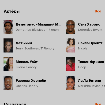
Актёры
Все
Деметриус «Младший Мич» Фленори
Стив Харрис
Demetrius 'Big Meech' Flenory
Detective Bryant
Да’Винчи
Лайла Прюитт
Terry 'Southwest T' Flenory
Nicole
Миколь Уайт
Тишон Фриман
Lucille Flenory
Hoop
Расселл Хорнсби
Ла Ла Энтони
Charles Flenory
Создатели
Все