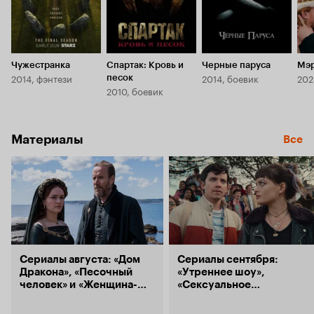
Чужестранка
Спартак: Кровь и
Черные паруса
Мэр
2014, фэнтези
2014, боевик
202
песок
2010, боевик
Материалы
Все
Сериалы августа: «Дом
Сериалы сентября:
Дракона», «Песочный
«Утреннее шоу»,
человек» и «Женщина-
«Сексуальное
Халк»
просвещение»
и «Основание»