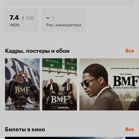
7.2
8 206
1
7.4
–
IMDb
Рос. кинокритики
Кадры, постеры и обои
Все
Билеты в кино
Все