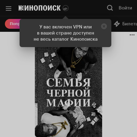
Войти
Онлайн-кинотеатр
Билет
Попробовать Плюс
У вас включен VPN или
в вашей стране доступен
не весь каталог Кинопоиска