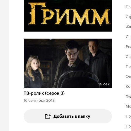
Пл
Ст
Жа
Сл
Ре
Сц
Пр
Оп
15 сек
Ко
Длительность 15 сек
ТВ-ролик (сезон 3)
Ху
16 сентября 2013
Мо
Пр
Добавить в папку
Пр