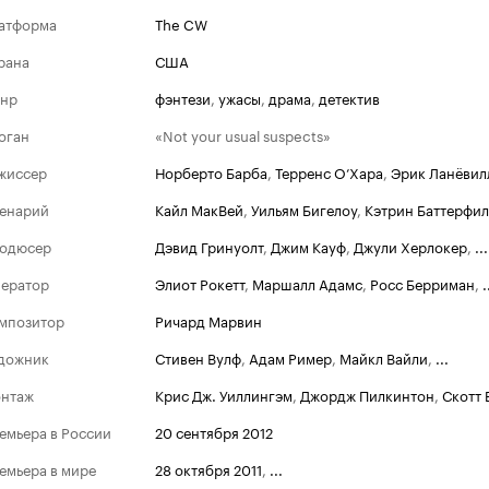
атформа
The CW
рана
США
нр
фэнтези
,
ужасы
,
драма
,
детектив
оган
«Not your usual suspects»
жиссер
Норберто Барба
,
Терренс О’Хара
,
Эрик Ланёвил
енарий
Кайл МакВей
,
Уильям Бигелоу
,
Кэтрин Баттерфи
одюсер
Дэвид Гринуолт
,
Джим Кауф
,
Джули Херлокер
,
...
ератор
Элиот Рокетт
,
Маршалл Адамс
,
Росс Берриман
,
.
мпозитор
Ричард Марвин
дожник
Стивен Вулф
,
Адам Ример
,
Майкл Вайли
,
...
нтаж
Крис Дж. Уиллингэм
,
Джордж Пилкинтон
,
Скотт 
емьера в России
20 сентября 2012
емьера в мире
28 октября 2011
,
...