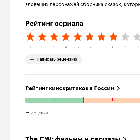
зловещих персонажей сборника сказок, которы
Рейтинг сериала
1
2
3
4
5
6
7
8
9
10
Написать рецензию
Рейтинг кинокритиков в России
1
1
Количество
положительных
–
2 оценки
оценок:
1.
Количество
отрицательных
The CW: фильмы и сериалы