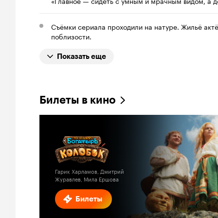
«Главное — сидеть с умным и мрачным видом, а д
Съёмки сериала проходили на натуре. Жильё акт
поблизости.
Показать еще
Билеты в кино
Гарик Харламов, Дмитрий
Журавлев, Мила Ершова
Билеты