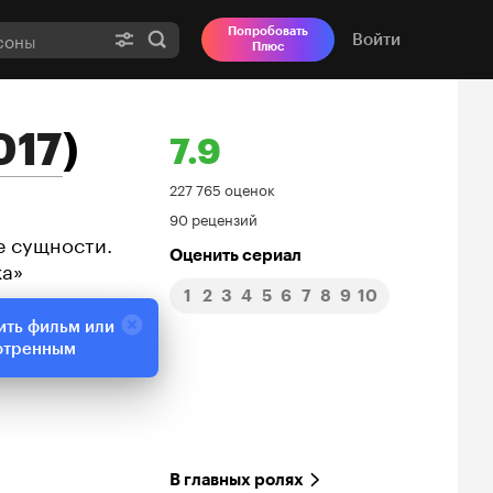
Попробовать
Войти
Плюс
017
)
7.9
Рейтинг
227 765 оценок
90 рецензий
Кинопоиска
е сущности.
Оценить сериал
ка»
7.9
1
2
3
4
5
6
7
8
9
10
ить фильм или
отренным
В главных ролях