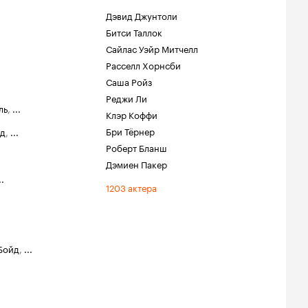
Дэвид Джунтоли
Битси Таллок
Сайлас Уэйр Митчелл
Расселл Хорнсби
Саша Ройз
Реджи Ли
ль
,
...
Клэр Коффи
Бри Тёрнер
лд
,
...
Роберт Бланш
Дэмиен Пакер
..
1203 актера
Бойд
,
...