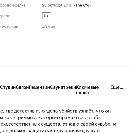
фровой релиз
28 октября 2011
,
«The CW»
зраст
18+
емя серии
43 мин
Студии
Связи
Рецензии
Саундтреки
Ключевые
Еще...
слова
 где детектив из отдела убийств узнаёт, что он
ых как «Гриммы», которые сражаются, чтобы
рхъестественных существ. Узнав о своей судьбе, и
а, он должен защитить каждую живую душу от