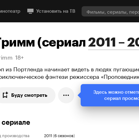
инотеатр
Установить на ТВ
Гримм
(
сериал
2011 – 2
rimm
18+
оп из Портленда начинает видеть в людях пугающи
риключенческое фэнтези режиссера «Проповедни
Здесь можно отмет
Буду смотреть
сериал просм
 сериале
д производства
2011
(
6 сезонов
)