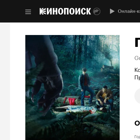
Онлайн-к
G
К
П
О
Го