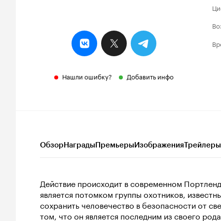
Ци
Во
Вр
Нашли ошибку?
Добавить инфо
Обзор
Награды
Премьеры
Изображения
Трейлеры
Действие происходит в современном Портленде,
является потомком группы охотников, известн
сохранить человечество в безопасности от све
том, что он является последним из своего род