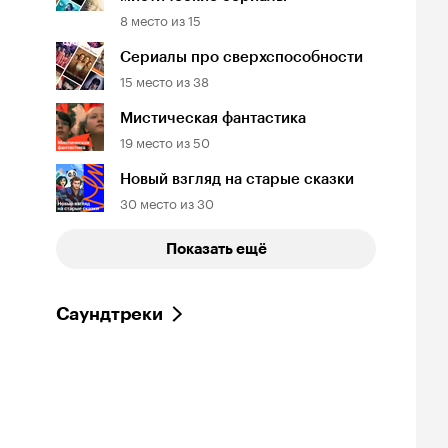
8
место из
15
йтинг
Рейтинг
Рейтинг
.9
7.4
9.0
Сериалы про сверхспособности
инопоиска
Кинопоиска
Кинопоиска
15
место из
38
9
7.4
9.0
Мистическая фантастика
19
место из
50
Новый взгляд на старые сказки
30
место из
30
Показать ещё
д куполом
Стрела
Избранные
3, фантастика
2012, фантастика
2017, драма
Саундтреки