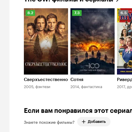
оценок:
1.
Рейтинг
Рейтинг
Рейти
8.2
7.3
6.5
Кинопоиска
Кинопоиска
Киноп
8.2
7.3
6.5
Сверхъестественное
Сотня
Ривер
2005, фэнтези
2014, фантастика
2017, д
Если вам понравился этот сериа
Знаете похожие фильмы?
Добавить