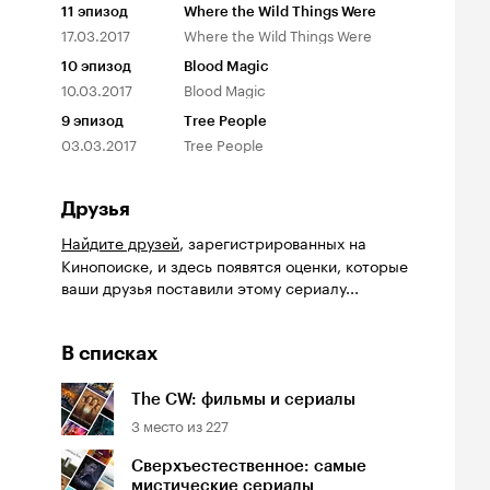
11
эпизод
Where the Wild Things Were
17.03.2017
Where the Wild Things Were
10
эпизод
Blood Magic
10.03.2017
Blood Magic
9
эпизод
Tree People
03.03.2017
Tree People
Друзья
Найдите друзей
, зарегистрированных на
Кинопоиске, и здесь появятся оценки, которые
ваши друзья поставили этому сериалу...
В списках
The CW: фильмы и сериалы
3
место из
227
Сверхъестественное: самые
мистические сериалы