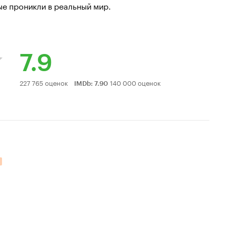
е проникли в реальный мир.
7.9
Рейтинг
227 765 оценок
140 000 оценок
IMDb
:
7.90
Кинопоиска
7.9