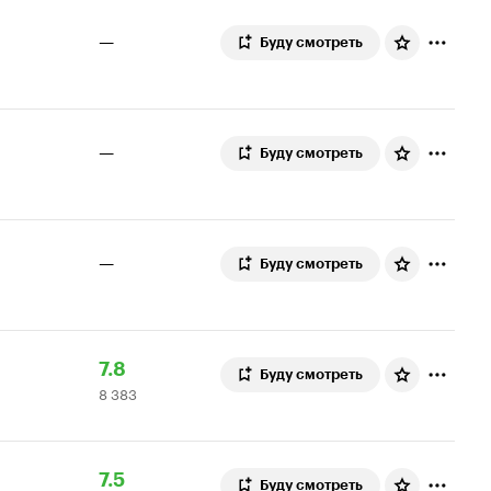
—
Буду смотреть
—
Буду смотреть
—
Буду смотреть
Рейтинг
8
7.8
Буду смотреть
8 383
Кинопоиска
383
7.8
оценки
Рейтинг
434
7.5
Буду смотреть