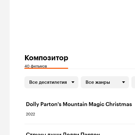
Композитор
40 фильмов
Все десятилетия
Все жанры
Dolly Parton's Mountain Magic Christmas
2022
Струны души Долли Партон