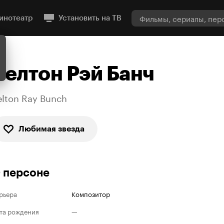
инотеатр
Установить на ТВ
Велтон Рэй Банч
elton Ray Bunch
Любимая звезда
 персоне
рьера
Композитор
та рождения
—