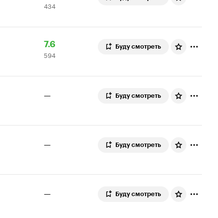
434
Кинопоиска
оценки
7.5
Рейтинг
594
7.6
Буду смотреть
594
Кинопоиска
оценки
7.6
—
Буду смотреть
—
Буду смотреть
—
Буду смотреть