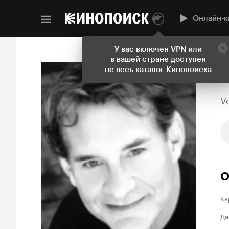
Онлайн-к
У вас включен VPN или
в вашей стране доступен
не весь каталог Кинопоиска
V
О
Ка
Да