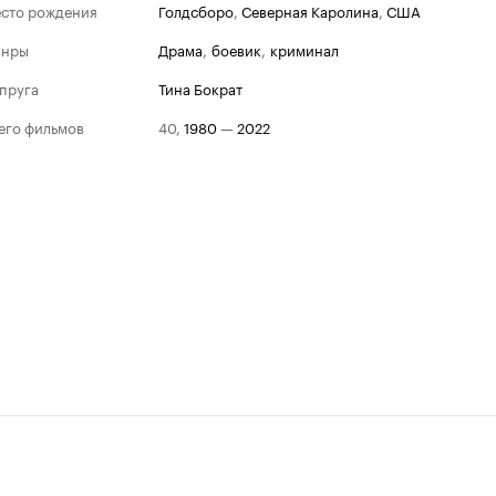
сто рождения
Голдсборо
,
Северная Каролина
,
США
анры
драма
,
боевик
,
криминал
пруга
Тина Бократ
его фильмов
40
,
1980
—
2022