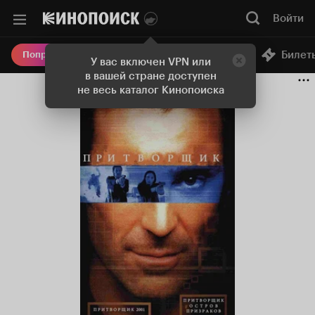
Войти
Онлайн-кинотеатр
Билет
Попробовать Плюс
У вас включен VPN или
в вашей стране доступен
не весь каталог Кинопоиска