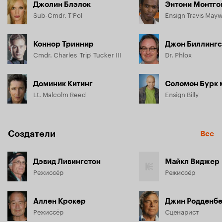
Джолин Блэлок
Энтони Монтг
Sub-Cmdr. T'Pol
Ensign Travis May
Коннор Триннир
Джон Биллинг
Cmdr. Charles 'Trip' Tucker III
Dr. Phlox
Доминик Китинг
Соломон Бурк 
Lt. Malcolm Reed
Ensign Billy
Создатели
Все
Дэвид Ливингстон
Майкл Виджер
Режиссёр
Режиссёр
Аллен Крокер
Джин Родденб
Режиссёр
Сценарист