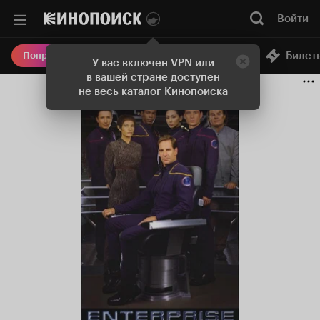
Войти
Онлайн-кинотеатр
Билет
Попробовать Плюс
У вас включен VPN или
в вашей стране доступен
не весь каталог Кинопоиска