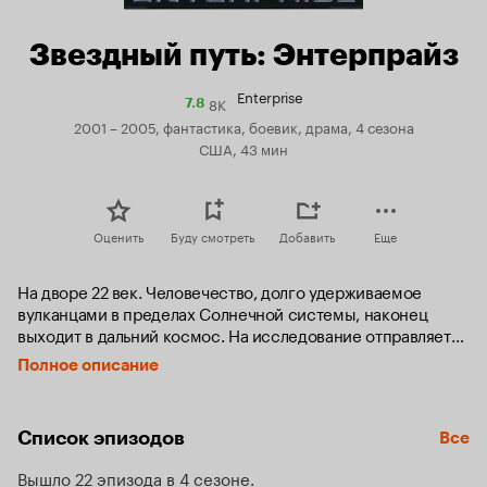
Звездный путь: Энтерпрайз
Enterprise
8K
Рейтинг
7.8
Кинопоиска
2001 – 2005, фантастика, боевик, драма, 4 сезона
7.8
США, 43 мин
Оценить
Буду смотреть
Добавить
Еще
На дворе 22 век. Человечество, долго удерживаемое 
вулканцами в пределах Солнечной системы, наконец 
выходит в дальний космос. На исследование отправляется 
звездолет NX-01 «Энтерпрайз», построенный с 
Полное описание
использованием новейших технологий и оснащенный 
первым двигателем со скоростью Варп-5. Под 
командованием капитана Арчера, храброму экипажу 
Список эпизодов
Все
придется исследовать десятки планет, столкнуться с 
множеством дружественных и враждебных цивилизаций, 
Вышло 22 эпизода в 4 сезоне
ввязаться во Временную холодную войну и спасти Землю 