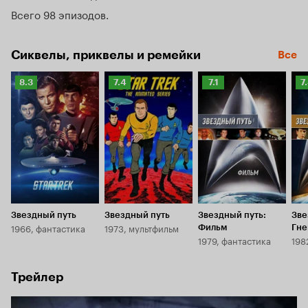
от уничтожения расой Зинди, обитающей в таинственной 
Всего 98 эпизодов
Дельфийской зоне. Это история о первых шагах 
человечества в открытом космосе и рассказ о создании 
Объединенной Федерации Планет.
Сиквелы, приквелы и ремейки
Все
Рейтинг
Рейтинг
Рейтинг
Р
8.3
7.4
7.1
7
Кинопоиска
Кинопоиска
Кинопоиска
К
8.3
7.4
7.1
7.
Звездный путь
Звездный путь
Звездный путь:
Зве
1966, фантастика
1973, мультфильм
Фильм
Гне
1979, фантастика
198
Трейлер