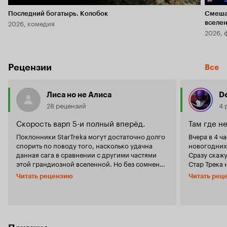
Последний богатырь. Колобок
Смеша
2026, комедия
вселе
2026, 
Рецензии
Все
Лиса но не Алиса
D
28 рецензий
4 
Скорость варп 5-и полный вперёд.
Там где не
Поклонники StarTrekа могут достаточно долго
Вчера в 4 ч
спорить по поводу того, насколько удачна
новогодних 
данная сага в сравнении с другими частями
Сразу скажу
этой грандиозной вселенной. Но без сомнения
Стар Трека 
ясно одно: при всей своей неоднозначности, и
вышедшего в
Читать рецензию
Читать рец
возможно некоторой недосказанности,
эта Вселенн
данный сериал будет интересен как истинным
ней от свои
поклонникам Трека, так и просто любителям
времени не 
научной фантастики, не знакомым прежде с
любитель фа
этим миром. Лично я начинала смотреть этот
первых же м
сериал, ещё не зная о многочисленных
оригинальн