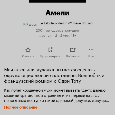
Амели
Le Fabuleux destin d'Amélie Poulain
455K
Рейтинг
8.0
Кинопоиска
2001, мелодрама, комедия
8.0
Франция, 2 ч 2 мин, 18+
Оценить
Буду смотреть
Добавить
Еще
Мечтательная чудачка пытается сделать 
окружающих людей счастливее. Волшебный 
французский ромком с Одри Тоту
Как полет крошечной мухи может вызвать где-то далеко 
мощный ураган, так и странные и, на первый взгляд, 
непонятные поступки тихой одинокой девушки, живущей 
в мире своих фантазий, могут навсегда изменить жизнь 
Полное описание
совершенно разных людей, подарив им счастье 