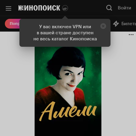
Войти
Онлайн-кинотеатр
Билет
Попробовать Плюс
У вас включен VPN или
в вашей стране доступен
не весь каталог Кинопоиска