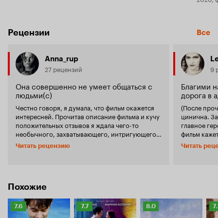
Рецензии
Все
Anna_rup
Le
27 рецензий
9 
Она совершенно не умеет общаться с
Благими 
людьми(с)
дорога в 
Честно говоря, я думала, что фильм окажется
(После проч
интересней. Прочитав описание фильма и кучу
цинична. За
положительных отзывов я ждала чего-то
главное героини ф
необычного, захватывающего, интригующего.
фильм каже
С первых кадров я подумала, что фильм мне
актеров, кад
Читать рецензию
Читать рец
понравится. Но как только закончили
говорит о т
показывать детство Амели, мне сразу стало
после просм
скучно и в дальнейшем у меня проснулись
отвращения 
негативные чувства по отношению к Амели. Я
Главная гер
не поняла поступков главной героини. Точнее,
весьма стра
Похожие
не поняла того, как ей позволила совесть
детство гла
совершать такие поступки. К примеру,
поведение,
Рейтинг
Рейтинг
Рейтинг
Р
7.6
7.7
8.0
7
пробираться в чужую квартиру и подстраивать
говорить нам,
Кинопоиска
Кинопоиска
Кинопоиска
К