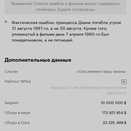
Внимание! Список ошибок в фильме может содержать
всю ту шизо
ужасное, ч
спойлеры. Будьте осторожны.
считают, чт
права и воо
Фактическая ошибка: принцесса Диана погибла утром
31 августа 1997-го, а не 30 августа. Кроме того,
упомянутый в фильме день 7 апреля 1980-го был
понедельником, а не пятницей.
Дополнительные данные
Слоган
«Она изменит вашу жизнь»
Рейтинг MPAA
R
лицам до 17 лет обязательно присутствие
взрослого
Бюджет
10 000 000 $
Сборы в мире
173 921 954 $
Сборы в США
33 225 499 $