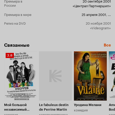
Премьера в
20 сентября 2001
России
«Централ Партнершип»
Премьера в мире
25 апреля 2001
,
...
Релиз на DVD
20 ноября 2001
«Videogram»
Связанные
Все
Рейтинг
2.8
Кинопоиска
2.8
Мой большой
Le fabuleux destin
Уродина Мелани
Amé
комедия
независимый
de Perrine Martin
Bod
комедия
короткометражка
ком
фильм