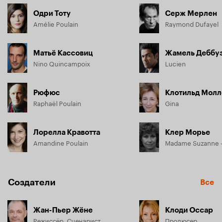
Одри Тоту
Серж Мерлен
Amélie Poulain
Raymond Dufayel
Матьё Кассовиц
Жамель Деббу
Nino Quincampoix
Lucien
Рюфюс
Клотильд Молл
Raphaël Poulain
Gina
Лорелла Кравотта
Клер Морье
Amandine Poulain
Создатели
Все
Жан-Пьер Жёне
Клоди Оссар
Режиссёр, Сценарист
Продюсер