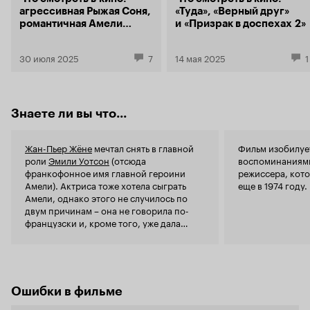
весь фильм. Но в принципе сам сюжет
что тот все
агрессивная Рыжая Соня,
«Туда», «Верный друг»
интересен, если убрать некоторые нюансы. Да
теперь? Же
романтичная Амели
и «Призрак в доспехах 2»
и актёры неплохие. Итак, фильму 5 из 10
жить иллюзи
и боди-хоррор «Одно
страдания с
целое»
отпустила?»
30 июля 2025
7
14 мая 2025
1
чтобы не ух
было до? Те
обреченный,
должен изо 
Знаете ли вы что...
там хорошо 
миром, кото
ковбой без
Жан-Пьер Жёне
мечтал снять в главной
Фильм изобилуе
ужасно цин
роли
Эмили Уотсон
(отсюда
воспоминаниями
посмотри он
франкофонное имя главной героини
режиссера, кото
нет… А случ
Амели). Актриса тоже хотела сыграть
еще в 1974 году.
бывшего ре
Амели, однако этого не случилось по
официантки
двум причинам – она не говорила по-
кассиршей?
французски и, кроме того, уже дала
куда больши
согласие на съемки в «
Госфорд парке
»
несчастной 
(2001)
Роберта Олтмена
.
полюбит… Те
преследоват
кем-то подо
Ошибки в фильме
итог? Девуш
молодого ч