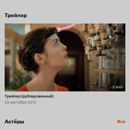
и раскрасив окружающий мир яркими красками. 
Эту девушку зовут Амели Пулен.
Трейлер
2 мин
Длительность 2 мин
Трейлер (дублированный)
23 сентября 2013
Актёры
Все