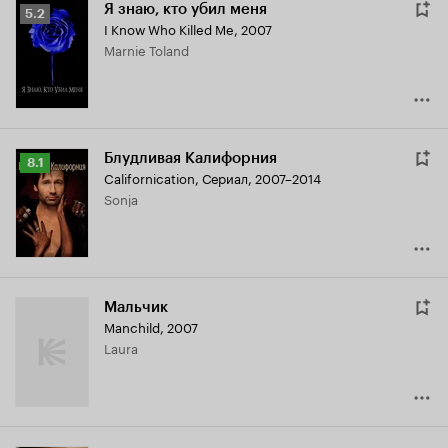
Я знаю, кто убил меня
Рейтинг
5.2
I Know Who Killed Me
,
2007
Кинопоиска
Marnie Toland
5.2
Блудливая Калифорния
Рейтинг
8.1
Californication
,
Сериал, 2007–2014
Кинопоиска
Sonja
8.1
Мальчик
Manchild
,
2007
Laura