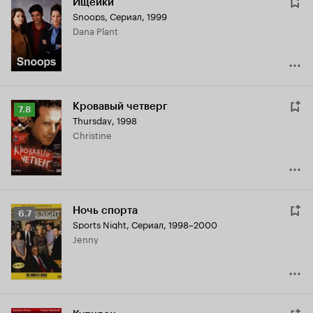
Ищейки
Snoops
,
Сериал, 1999
Dana Plant
Кровавый четверг
Рейтинг
7.8
Thursday
,
1998
Кинопоиска
Christine
7.8
Ночь спорта
Рейтинг
6.7
Sports Night
,
Сериал, 1998–2000
Кинопоиска
Jenny
6.7