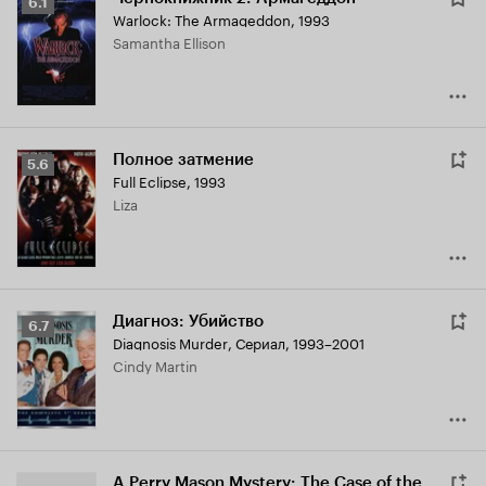
Рейтинг
6.1
Warlock: The Armageddon
,
1993
Кинопоиска
Samantha Ellison
6.1
Полное затмение
Рейтинг
5.6
Full Eclipse
,
1993
Кинопоиска
Liza
5.6
Диагноз: Убийство
Рейтинг
6.7
Diagnosis Murder
,
Сериал, 1993–2001
Кинопоиска
Cindy Martin
6.7
A Perry Mason Mystery: The Case of the