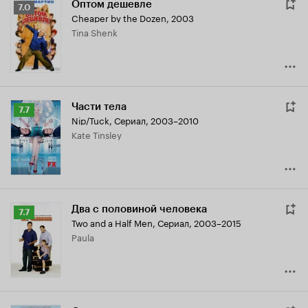
Оптом дешевле
Рейтинг
7.0
Cheaper by the Dozen
,
2003
Кинопоиска
Tina Shenk
7.0
Части тела
Рейтинг
7.7
Nip/Tuck
,
Сериал, 2003–2010
Кинопоиска
Kate Tinsley
7.7
Два с половиной человека
Рейтинг
7.7
Two and a Half Men
,
Сериал, 2003–2015
Кинопоиска
Paula
7.7