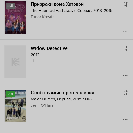
Призраки дома Хатэвэй
Рейтинг
5.9
The Haunted Hathaways
,
Сериал, 2013–2015
Кинопоиска
Elinor Kravits
5.9
Widow Detective
2012
Jill
Особо тяжкие преступления
Рейтинг
7.3
Major Crimes
,
Сериал, 2012–2018
Кинопоиска
Jenn O'Hara
7.3