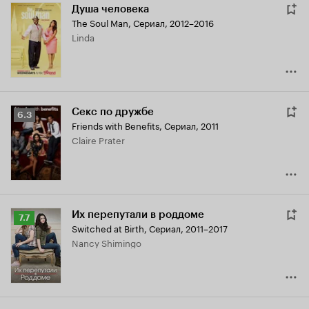
Душа человека
The Soul Man
,
Сериал, 2012–2016
Linda
Секс по дружбе
Рейтинг
6.3
Friends with Benefits
,
Сериал, 2011
Кинопоиска
Claire Prater
6.3
Их перепутали в роддоме
Рейтинг
7.7
Switched at Birth
,
Сериал, 2011–2017
Кинопоиска
Nancy Shimingo
7.7