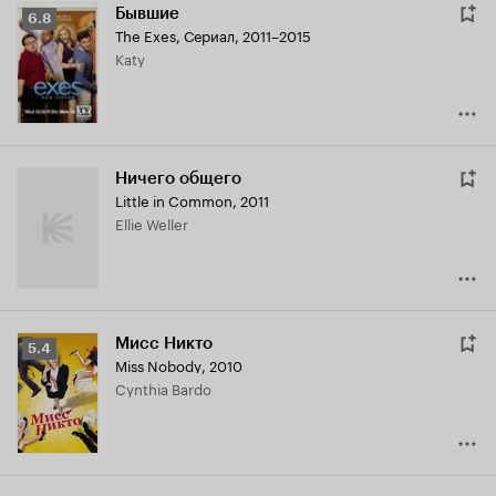
Бывшие
Рейтинг
6.8
The Exes
,
Сериал, 2011–2015
Кинопоиска
Katy
6.8
Ничего общего
Little in Common
,
2011
Ellie Weller
Мисс Никто
Рейтинг
5.4
Miss Nobody
,
2010
Кинопоиска
Cynthia Bardo
5.4