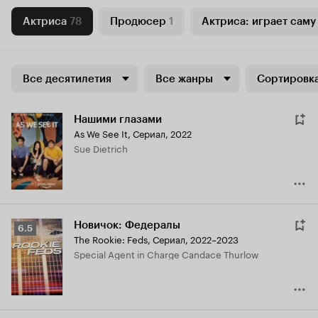
Актриса
78
Продюсер
1
Актриса: играет саму
Все десятилетия
Все жанры
Сортировка
Нашими глазами
As We See It
,
Сериал, 2022
Sue Dietrich
Новичок: Федералы
Рейтинг
6.5
The Rookie: Feds
,
Сериал, 2022–2023
Кинопоиска
Special Agent in Charge Candace Thurlow
6.5