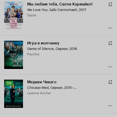
Мы любим тебя, Салли Кармайкл!
We Love You, Sally Carmichael!
,
2017
Diane
Игра в молчанку
Рейтинг
6.3
Game of Silence
,
Сериал, 2016
Кинопоиска
Psychic
6.3
Медики Чикаго
Рейтинг
7.6
Chicago Med
,
Сериал, 2015–...
Кинопоиска
Leanne Archer
7.6