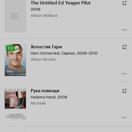
The Untitled Ed Yeager Pilot
2008
Allison Wallace
Холостяк Гари
Рейтинг
7.2
Gary Unmarried
,
Сериал, 2008–2010
Кинопоиска
Allison Brooks
7.2
Рука помощи
Helping Hand
,
2008
Michelle