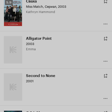
Сваха
Рейтинг
5.9
Miss Match
,
Сериал, 2003
Кинопоиска
Kathryn Hammond
5.9
Alligator Point
2003
Emma
Second to None
2001