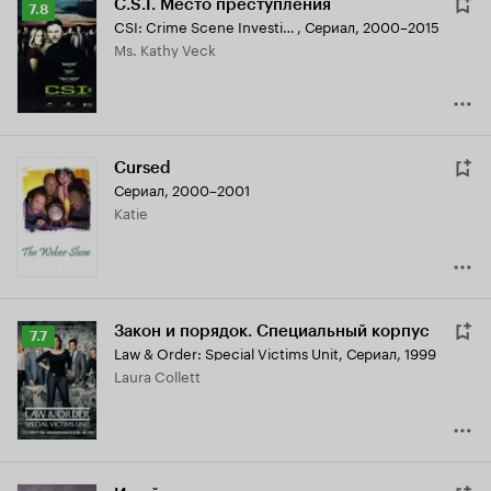
C.S.I. Место преступления
Рейтинг
7.8
CSI: Crime Scene Investigation
,
Сериал, 2000–2015
Кинопоиска
Ms. Kathy Veck
7.8
Cursed
Сериал, 2000–2001
Katie
Закон и порядок. Специальный корпус
Рейтинг
7.7
Law & Order: Special Victims Unit
,
Сериал, 1999
Кинопоиска
Laura Collett
7.7