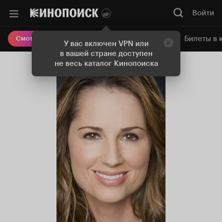
Войти
Онлайн-кинотеатр
Билеты в 
Смотреть кино
У вас включен VPN или
в вашей стране доступен
не весь каталог Кинопоиска