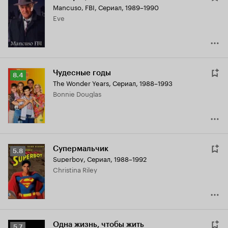
Mancuso, FBI
,
Сериал, 1989–1990
Eve
Чудесные годы
Рейтинг
8.4
The Wonder Years
,
Сериал, 1988–1993
Кинопоиска
Bonnie Douglas
8.4
Супермальчик
Рейтинг
5.8
Superboy
,
Сериал, 1988–1992
Кинопоиска
Christina Riley
5.8
Одна жизнь, чтобы жить
Рейтинг
5.7