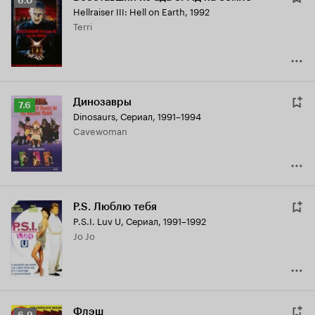
6.0
Hellraiser III: Hell on Earth
,
1992
Кинопоиска
Terri
6.0
Динозавры
Рейтинг
7.6
Dinosaurs
,
Сериал, 1991–1994
Кинопоиска
Cavewoman
7.6
P.S. Люблю тебя
P.S.I. Luv U
,
Сериал, 1991–1992
Jo Jo
Флэш
Рейтинг
6.9