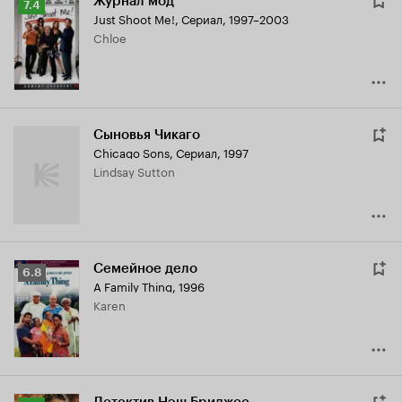
Журнал мод
Рейтинг
7.4
Just Shoot Me!
,
Сериал, 1997–2003
Кинопоиска
Chloe
7.4
Сыновья Чикаго
Chicago Sons
,
Сериал, 1997
Lindsay Sutton
Семейное дело
Рейтинг
6.8
A Family Thing
,
1996
Кинопоиска
Karen
6.8