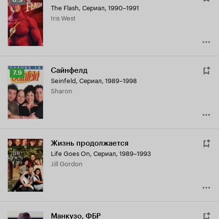
The Flash
,
Сериал, 1990–1991
Кинопоиска
Iris West
6.9
Сайнфелд
Рейтинг
7.9
Seinfeld
,
Сериал, 1989–1998
Кинопоиска
Sharon
7.9
Жизнь продолжается
Life Goes On
,
Сериал, 1989–1993
Jill Gordon
Манкузо, ФБР