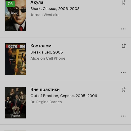
Акула
Рейтинг
7.6
Shark
,
Сериал, 2006–2008
Кинопоиска
Jordan Westlake
7.6
Костолом
Break a Leg
,
2005
Alice on Cell Phone
Вне практики
Out of Practice
,
Сериал, 2005–2006
Dr. Regina Barnes