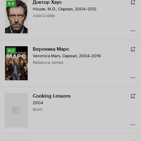
Доктор Хаус
Рейтинг
8.8
House, M.D.
,
Сериал, 2004–2012
Кинопоиска
Julia Cuddy
8.8
Вероника Марс
Рейтинг
8.0
Veronica Mars
,
Сериал, 2004–2019
Кинопоиска
Rebecca James
8.0
Cooking Lessons
2004
Brett