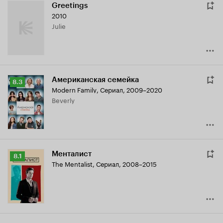
Greetings
2010
Julie
Американская семейка
Рейтинг
8.3
Modern Family
,
Сериал, 2009–2020
Кинопоиска
Beverly
8.3
Менталист
Рейтинг
8.1
The Mentalist
,
Сериал, 2008–2015
Кинопоиска
8.1