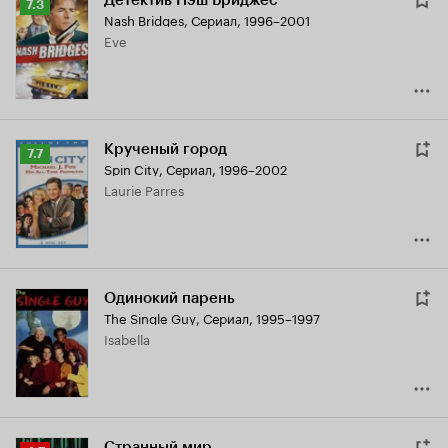
Детектив Нэш Бриджес
Рейтинг
7.3
Nash Bridges
,
Сериал, 1996–2001
Кинопоиска
Eve
7.3
Крученый город
Рейтинг
7.7
Spin City
,
Сериал, 1996–2002
Кинопоиска
Laurie Parres
7.7
Одинокий парень
The Single Guy
,
Сериал, 1995–1997
Isabella
Странный мир