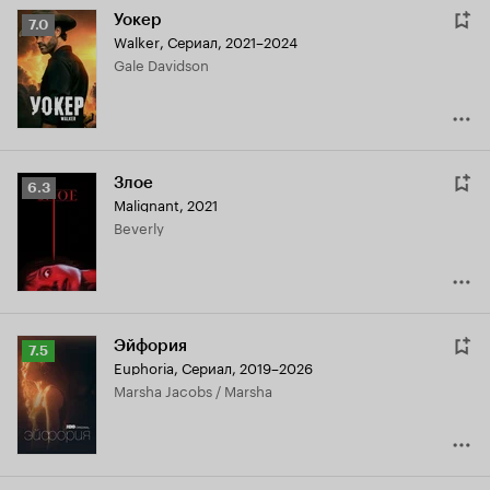
Уокер
Рейтинг
7.0
Walker
,
Сериал, 2021–2024
Кинопоиска
Gale Davidson
7.0
Злое
Рейтинг
6.3
Malignant
,
2021
Кинопоиска
Beverly
6.3
Эйфория
Рейтинг
7.5
Euphoria
,
Сериал, 2019–2026
Кинопоиска
Marsha Jacobs / Marsha
7.5