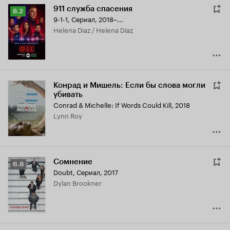
911 служба спасения
Рейтинг
8.2
9-1-1
,
Сериал, 2018–...
Кинопоиска
Helena Diaz / Helena Díaz
8.2
Конрад и Мишель: Если бы слова могли
убивать
Conrad & Michelle: If Words Could Kill
,
2018
Lynn Roy
Сомнение
Рейтинг
6.8
Doubt
,
Сериал, 2017
Кинопоиска
Dylan Brookner
6.8