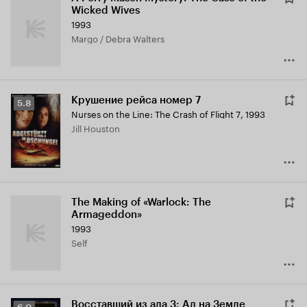
Wicked Wives
1993
Margo / Debra Walters
Крушение рейса номер 7
Рейтинг
5.8
Nurses on the Line: The Crash of Flight 7
,
1993
Кинопоиска
Jill Houston
5.8
The Making of «Warlock: The
Armageddon»
1993
Self
Восставший из ада 3: Ад на Земле
Рейтинг