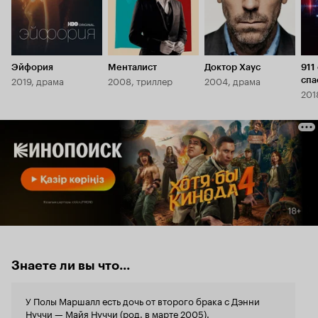
Эйфория
Менталист
Доктор Хаус
911
2019, драма
2008, триллер
2004, драма
спа
201
Знаете ли вы что...
У Полы Маршалл есть дочь от второго брака с Дэнни
Нуччи — Майя Нуччи (род. в марте 2005).