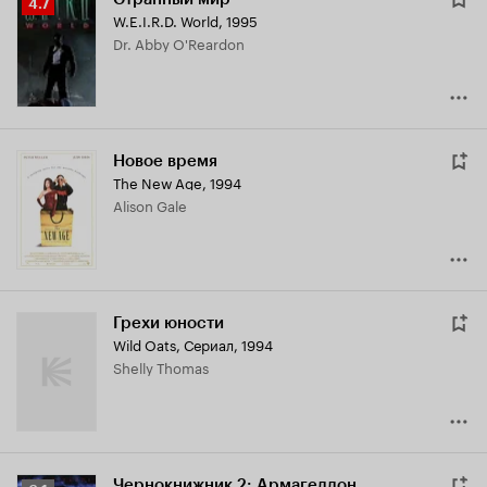
Рейтинг
4.7
W.E.I.R.D. World
,
1995
Кинопоиска
Dr. Abby O'Reardon
4.7
Новое время
The New Age
,
1994
Alison Gale
Грехи юности
Wild Oats
,
Сериал, 1994
Shelly Thomas
Чернокнижник 2: Армагеддон