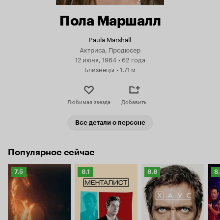
Пола Маршалл
Paula Marshall
Актриса, Продюсер
12 июня, 1964
•
62 года
Близнецы
•
1.71 м
Любимая звезда
Добавить
Все детали о персоне
Популярное сейчас
Рейтинг
Рейтинг
Рейтинг
Р
7.5
8.1
8.8
8
Кинопоиска
Кинопоиска
Кинопоиска
К
7.5
8.1
8.8
8.