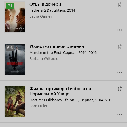
Отцы и дочери
Рейтинг
7.1
Fathers & Daughters
,
2014
Кинопоиска
Laura Garner
7.1
Убийство первой степени
Рейтинг
6.6
Murder in the First
,
Сериал, 2014–2016
Кинопоиска
Barbara Wilkerson
6.6
Жизнь Гортимера Гиббона на
Нормальной Улице
Gortimer Gibbon's Life on Normal Street
,
Сериал, 2014–2016
Lora Fuller