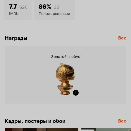
7.7
62K
36
7.7
86%
IMDb
Полож. рецензии
Награды
Все
Золотой глобус
1
Кадры, постеры и обои
Все