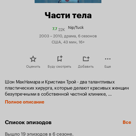
Части тела
Nip/Tuck
22K
Рейтинг
7.7
Кинопоиска
2003 – 2010, драма, 6 сезонов
7.7
США, 43 мин, 16+
Оценить
Буду смотреть
Добавить
Еще
Шон МакНамара и Кристиан Трой - два талантливых 
пластических хирурга, которые делают красивых женщин 
безупречными в собственной частной клинике, 
расположенной в Майами. Операции стоят невероятно 
Полное описание
дорого, и клиентки бывают готовы на всё, чтобы 
задержать ускользающую красоту или её приумножить.

Список эпизодов
Все
Шон и Кристиан не только партнёры в одном бизнесе, но и 
друзья. Однако между ними часто возникают разногласия 
Вышло 19 эпизодов в 6 сезоне
из-за разного отношения к жизни, к своему делу и к 