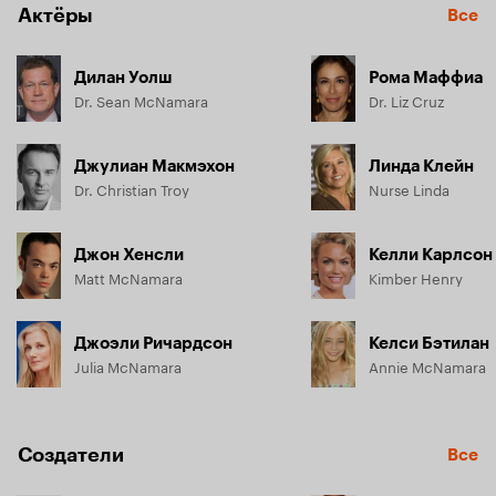
Актёры
Все
Дилан Уолш
Рома Маффиа
Dr. Sean McNamara
Dr. Liz Cruz
Джулиан Макмэхон
Линда Клейн
Dr. Christian Troy
Nurse Linda
Джон Хенсли
Келли Карлсон
Matt McNamara
Kimber Henry
Джоэли Ричардсон
Келси Бэтилан
Julia McNamara
Annie McNamara
Создатели
Все