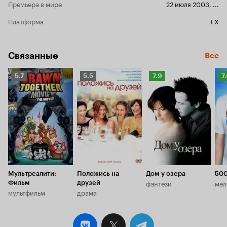
Премьера в мире
22 июля 2003
,
...
Платформа
FX
Связанные
Все
Рейтинг
Рейтинг
Рейтинг
Р
5.7
5.5
7.9
7
Кинопоиска
Кинопоиска
Кинопоиска
К
5.7
5.5
7.9
7.
Мультреалити:
Положись на
Дом у озера
500
фэнтези
мел
Фильм
друзей
мультфильм
драма