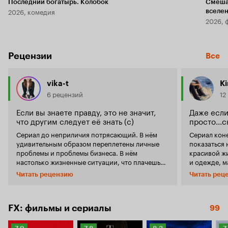
Последний богатырь. Колобок
Смеша
2026, комедия
вселе
2026, 
Рецензии
Все
vika-t
K
6 рецензий
12
Если вы знаете правду, это не значит,
Даже если 
что другим следует её знать (с)
просто...
Сериал до неприличия потрясающий. В нём
Сериал коне
удивительным образом переплетены личные
показаться 
проблемы и проблемы бизнеса. В нём
красивой ж
настолько жизненные ситуации, что плачешь
и одежде, м
или смеёшься вместе с героями. В некоторых
Нет, ну кон
Читать рецензию
Читать рец
ситуациях, когда всё заходит в тупик,
сериал пор
понимаешь - вот она жизнь, именно такая,
многогранн
какой она показана в сериале 'Части тела'.
произойти 
Решения проблем тоже жизненные - ни
может не пр
FX: фильмы и сериалы
99
убавить, ни прибавить. Джулиан МакМэхон
взгляды, но
шикарен. Это абсолютно его образ. Поначалу
дном, так, 
Рейтинг
Рейтинг
Рейтинг
Р