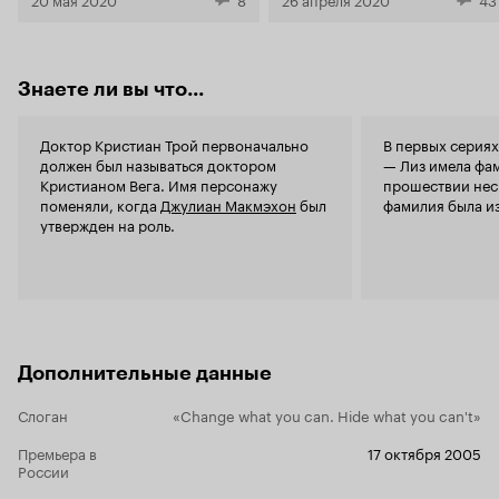
Знаете ли вы что...
Доктор Кристиан Трой первоначально
В первых серия
должен был называться доктором
— Лиз имела фа
Кристианом Вега. Имя персонажу
прошествии нес
поменяли, когда
Джулиан Макмэхон
был
фамилия была из
утвержден на роль.
Дополнительные данные
Слоган
«Change what you can. Hide what you can't»
Премьера в
17 октября 2005
России