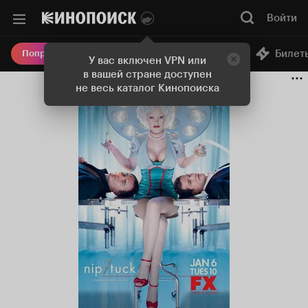
Войти
Онлайн-кинотеатр
Билет
Попробовать Плюс
У вас включен VPN или
в вашей стране доступен
не весь каталог Кинопоиска