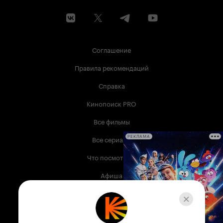
Соглашение
Правила рекомендаций
Справка
Кинопоиск PRO
Все фильмы
Все сериалы
РЕКЛАМА
Что посмотреть
Афиша
Музыка
Телепрограмма