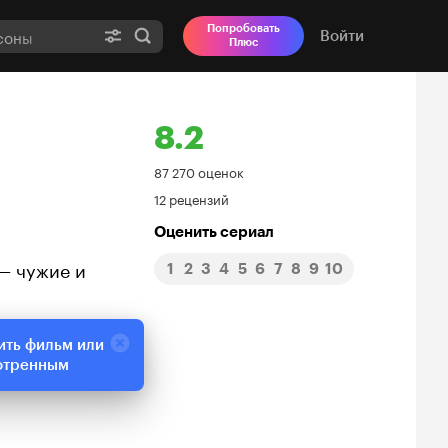
Попробовать
Войти
Плюс
8.2
Рейтинг
87 270 оценок
12 рецензий
Кинопоиска
Оценить сериал
8.2
— чужие и
1
2
3
4
5
6
7
8
9
10
ить фильм или
отренным