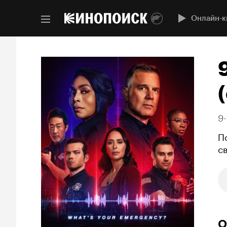
Онлайн-к
(
9-
П
с
О