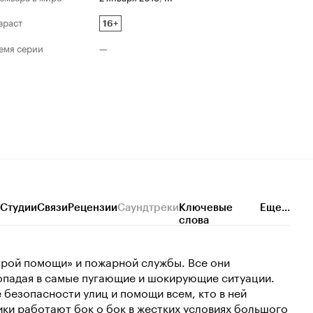
зраст
16+
емя серии
—
Студии
Связи
Рецензии
Саундтреки
Ключевые
Еще...
слова
орой помощи» и пожарной службы. Все они
попадая в самые пугающие и шокирующие ситуации.
 безопасности улиц и помощи всем, кто в ней
ки работают бок о бок в жестких условиях большого