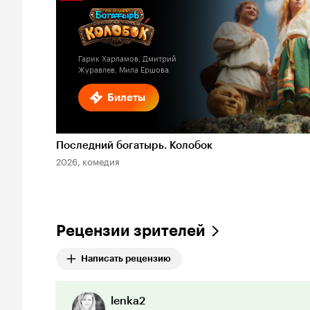
Кинопоиска
2.0
Гарик Харламов, Дмитрий
Журавлев, Мила Ершова
Билеты
Последний богатырь. Колобок
2026, комедия
Рецензии зрителей
Написать рецензию
lenka2