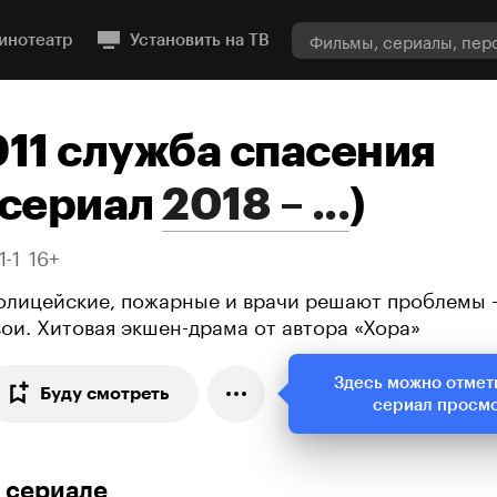
инотеатр
Установить на ТВ
911 служба спасения
сериал
2018 – ...
)
1-1
16+
олицейские, пожарные и врачи решают проблемы 
вои. Хитовая экшен-драма от автора «Хора»
Здесь можно отмет
Буду смотреть
сериал просм
 сериале