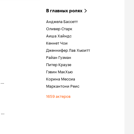
В главных ролях
Анджела Бассетт
Оливер Старк
Аиша Хайндс
Кеннет Чои
Дженнифер Лав Хьюитт
Райан Гузман
Питер Краузе
Гэвин МакХью
Корина Мессиа
,
...
Маркантони Реис
1659 актеров
,
...