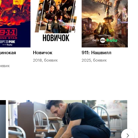
динокая
Новичок
911: Нашвилл
2018, боевик
2025, боевик
оевик