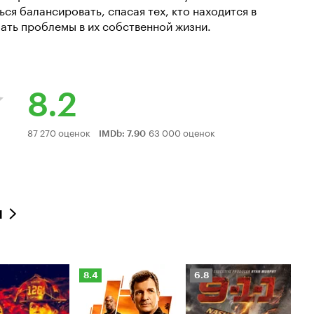
я балансировать, спасая тех, кто находится в
ать проблемы в их собственной жизни.
8.2
Рейтинг
87 270 оценок
63 000 оценок
IMDb
:
7.90
Кинопоиска
8.2
л
нг
Рейтинг
Рейтинг
8.4
6.8
оиска
Кинопоиска
Кинопоиска
8.4
6.8