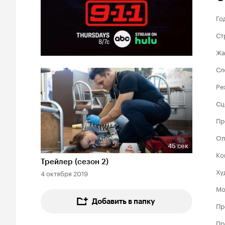
Го
Ст
Жа
Сл
Ре
Сц
Пр
Оп
45 сек
Длительность 45 сек
Ко
Трейлер (сезон 2)
Ху
4 октября 2019
Мо
Добавить в папку
Пр
Пр