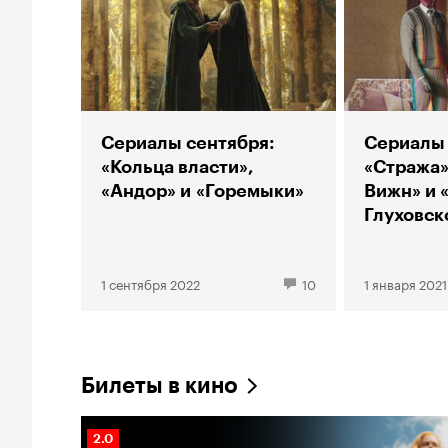
Сериалы сентября:
Сериалы 
«Кольца власти»,
«Стража»
«Андор» и «Горемыки»
Вижн» и 
Глуховск
1 сентября 2022
10
1 января 2021
Билеты в кино
Рейтинг
2.0