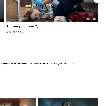
ин
45 сек
Длительность 45 сек
Дл
Трейлер (сезон 2)
Про
4 октября 2019
4 ок
 у него возле левого глаза — это родинка. Это