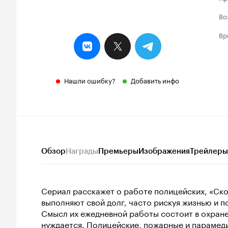
Во
Вр
Нашли ошибку?
Добавить инфо
Обзор
Награды
Премьеры
Изображения
Трейлеры
Сериал расскажет о работе полицейских, «Ск
выполняют свой долг, часто рискуя жизнью и 
Смысл их ежедневной работы состоит в охране
нуждается. Полицейские, пожарные и парамеди