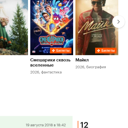
Кинопоиска
Кинопоиска
Ки
5.8
7.8
6.
Билеты
Билеты
Смешарики сквозь
Майкл
Зл
вселенные
мер
2026, биография
2026, фантастика
202
12
Положительная
19 августа 2018 в 18:42