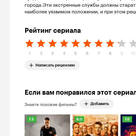
города.Эти экстренные службы должны старатьс
наиболее уязвимом положении, и при этом реш
Рейтинг сериала
1
2
3
4
5
6
7
8
9
10
Написать рецензию
Если вам понравился этот сериа
Знаете похожие фильмы?
Добавить
Рейтинг
Рейтинг
Рейти
7.5
8.0
7.6
Кинопоиска
Кинопоиска
Киноп
7.5
8.0
7.6