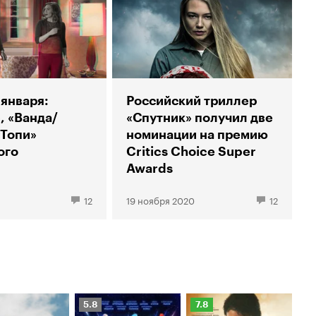
января:
Российский триллер
, «Ванда/
«Спутник» получил две
«Топи»
номинации на премию
ого
Critics Choice Super
Awards
12
19 ноября 2020
12
Рейтинг
Рейтинг
Ре
5.8
7.8
6.