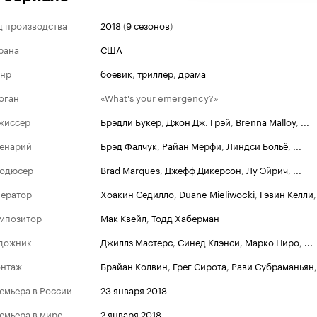
д производства
2018
(
9 сезонов
)
рана
США
нр
боевик
,
триллер
,
драма
оган
«What's your emergency?»
жиссер
Брэдли Букер
,
Джон Дж. Грэй
,
Brenna Malloy
,
...
енарий
Брэд Фалчук
,
Райан Мерфи
,
Линдси Больё
,
...
одюсер
Brad Marques
,
Джефф Дикерсон
,
Лу Эйрич
,
...
ератор
Хоакин Седилло
,
Duane Mieliwocki
,
Гэвин Келли
мпозитор
Мак Квейл
,
Тодд Хаберман
дожник
Джиллз Мастерс
,
Синед Клэнси
,
Марко Ниро
,
...
нтаж
Брайан Колвин
,
Грег Сирота
,
Рави Субраманьян
емьера в России
23 января 2018
емьера в мире
2 января 2018
,
...