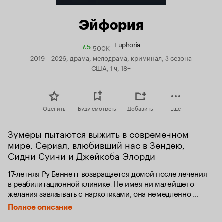
Эйфория
Euphoria
500K
Рейтинг
7.5
Кинопоиска
2019 – 2026, драма, мелодрама, криминал, 3 сезона
7.5
США, 1 ч, 18+
Оценить
Буду смотреть
Добавить
Еще
Зумеры пытаются выжить в современном 
мире. Сериал, влюбивший нас в Зендею, 
Сидни Суини и Джейкоба Элорди
17-летняя Ру Беннетт возвращается домой после лечения 
в реабилитационной клинике. Не имея ни малейшего 
желания завязывать с наркотиками, она немедленно 
берётся за старое. На вечеринке Ру обращает внимание 
Полное описание
на недавно приехавшую в их пригород ровесницу Джулс, 