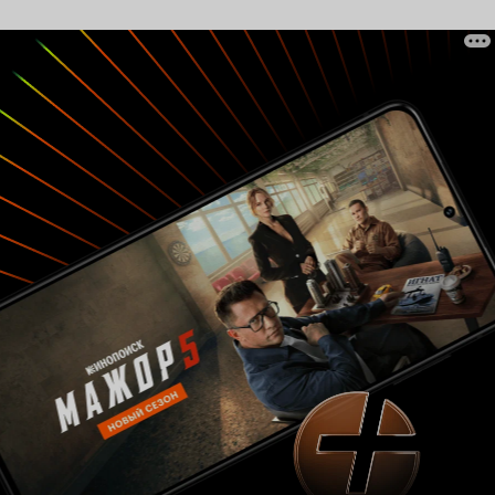
героиню', а не девушку, которая просто умеет
играть). Хотя придираться к актёрской игре в
подростковом сериале — дело неблагодарное.
Будучи пустой и совершенно неинтересной,
'Эйфория', стоит отдать должное технической
команде, снята дорого, добротно, и выглядит
именно так, как должен выглядеть
'флагманский' проект НВО. Однако же ничего
нового для киноиндустрии трюки с неоновым
светом (привет Эль Фаннинг) и
эпилептическим монтажом в себе не несут.
Словом, как художественное творение сериал
точно так же не заслуживает сколько-нибудь
высокой оценки, несмотря на пару неплохих
сцен (вроде воображающей себя Морганом
Фрименом Ру за расследованием
'преступления'), которые не спасают общую
картину. 3. Позиционирование Но есть и третья
сторона вопроса. Кого бы из всей команды,
работавшей над 'Эйфорией', я бы похвалил,
сказал бы, что эти ребята знают своё дело?
Промоутеры. Маркетологи. Все те, кому
'Эйфория' обязана тем, что создавалась с
прицелом на определённую аудиторию — чего
уж греха таить, не особо привередливую, зато