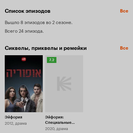
и это знакомство становится началом большой дружбы.
Список эпизодов
Все
Вышло 8 эпизодов во 2 сезоне
Всего 24 эпизода
Сиквелы, приквелы и ремейки
Все
Рейтинг
7.2
Кинопоиска
7.2
Эйфория
Эйфория:
2012, драма
Специальные
2020, драма
эпизоды