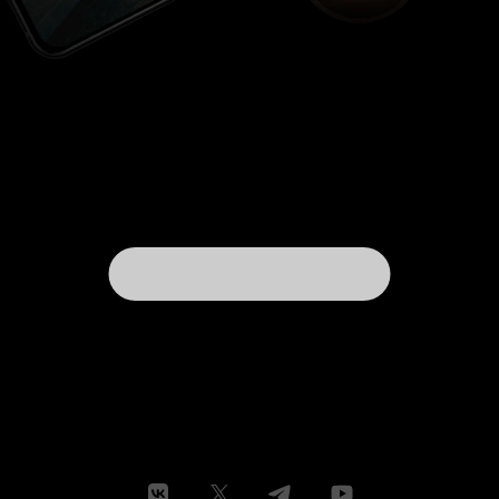
весьма многочисленную, активную и
агрессивную. Подростки по всему миру
смотрят сериал взахлёб, репостят себе на
странички цитаты Ру про депрессию,
восхищаются стремлением Джулс к отдалению
от ненавистного ей гендера, гордятся
бодипозитивщицей Кэт и орут изо всех щелей,
что в проекте даже и не пахнет романтизацией
наркотиков (которые становятся проблемой
только для Ру), депрессии (в которую Ру
впадает, ни имея никакого серьёзного повода
для этого), алкоголя, беспорядочных половых
связей и т.д. А остальные группы зрителей либо
избегают сериал из-за его подростковой
направленности, либо смотрят, ужасаются
бездарности увиденного и пишут рецензии,
подобные моей. Но зачем делать ставку на эту
аудиторию — более придирчивую и
требовательную, да ещё и менее активную в
интернете, не включающую в себя множество
агрессивных меньшинств? Незачем. Выходит,
как коммерческий продукт, весь смысл
существования которого в получении профита
авторами, 'Эйфория' — образец мастерской