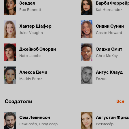
Зендея
Барби Феррей
Rue Bennett
Kat Hernandez
Хантер Шафер
Сидни Суини
Jules Vaughn
Cassie Howard
Джейкоб Элорди
Элджи Смит
Nate Jacobs
Chris McKay
Алекса Деми
Ангус Клауд
Maddy Perez
Fezco
Создатели
Все
Сэм Левинсон
Августин Фриз
Режиссёр, Продюсер
Режиссёр