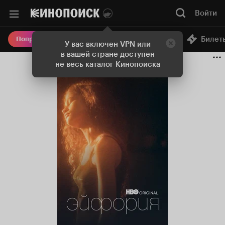
Войти
Онлайн-кинотеатр
Билет
Попробовать Плюс
У вас включен VPN или
в вашей стране доступен
не весь каталог Кинопоиска