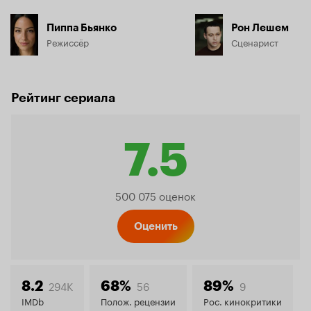
Пиппа Бьянко
Рон Лешем
Режиссёр
Сценарист
Рейтинг сериала
7.5
Рейтинг
500 075 оценок
Кинопо
Оценить
7.5
294K
56
9
8.2
68%
89%
IMDb
Полож. рецензии
Рос. кинокритики