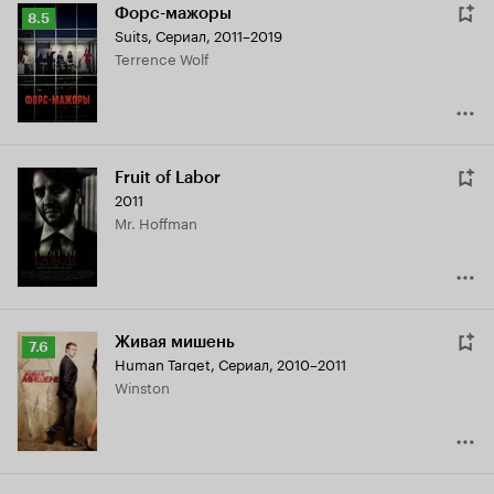
Форс-мажоры
Рейтинг
8.5
Suits
,
Сериал, 2011–2019
Кинопоиска
Terrence Wolf
8.5
Fruit of Labor
2011
Mr. Hoffman
Живая мишень
Рейтинг
7.6
Human Target
,
Сериал, 2010–2011
Кинопоиска
Winston
7.6