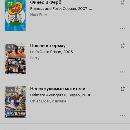
Финес и Ферб
Рейтинг
7.7
Phineas and Ferb
,
Сериал, 2007–...
Кинопоиска
Nick Fury
7.7
Пошли в тюрьму
Рейтинг
6.7
Let's Go to Prison
,
2006
Кинопоиска
Barry
6.7
Несокрушимые мстители
Рейтинг
6.6
Ultimate Avengers II
,
Видео, 2006
Кинопоиска
Chief Elder, озвучка
6.6