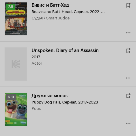
Бивис и Батт-Хед
Рейтинг
7.6
Beavis and Butt-Head
,
Сериал, 2022–...
Кинопоиска
судья / Smart Judge
7.6
Unspoken: Diary of an Assassin
2017
Actor
Дружные мопсы
Рейтинг
6.9
Puppy Dog Pals
,
Сериал, 2017–2023
Кинопоиска
Pops
6.9