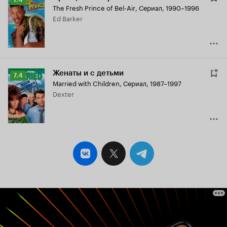
The Fresh Prince of Bel-Air
,
Сериал, 1990–1996
Кинопоиска
Ed Barker
7.4
Женаты и с детьми
Рейтинг
7.4
Married with Children
,
Сериал, 1987–1997
Кинопоиска
Dexter
7.4