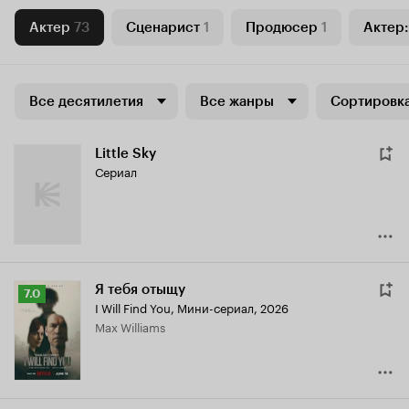
Актер
73
Сценарист
1
Продюсер
1
Актер:
Все десятилетия
Все жанры
Сортировка
Little Sky
Сериал
Я тебя отыщу
Рейтинг
7.0
I Will Find You
,
Мини-сериал, 2026
Кинопоиска
Max Williams
7.0