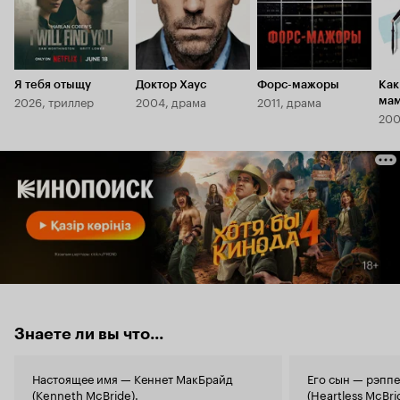
Я тебя отыщу
Доктор Хаус
Форс-мажоры
Как
2026, триллер
2004, драма
2011, драма
ма
200
Знаете ли вы что...
Настоящее имя — Кеннет МакБрайд
Его сын — рэпп
(Kenneth McBride).
(Heartless McBri