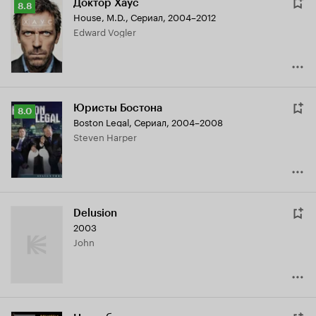
Доктор Хаус
Рейтинг
8.8
House, M.D.
,
Сериал, 2004–2012
Кинопоиска
Edward Vogler
8.8
Юристы Бостона
Рейтинг
8.0
Boston Legal
,
Сериал, 2004–2008
Кинопоиска
Steven Harper
8.0
Delusion
2003
John