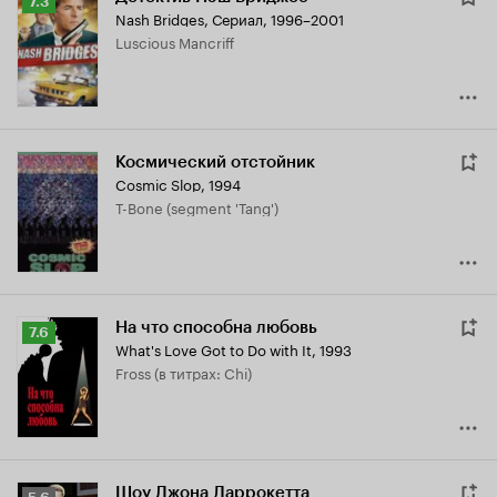
Рейтинг
7.3
Nash Bridges
,
Сериал, 1996–2001
Кинопоиска
Luscious Mancriff
7.3
Космический отстойник
Cosmic Slop
,
1994
T-Bone (segment 'Tang')
На что способна любовь
Рейтинг
7.6
What's Love Got to Do with It
,
1993
Кинопоиска
Fross (в титрах: Chi)
7.6
Шоу Джона Ларрокетта
Рейтинг