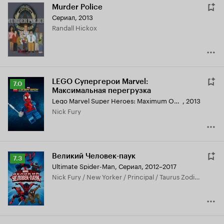
Murder Police
Сериал, 2013
Randall Hickox
LEGO Супергерои Marvel:
Рейтинг
7.0
Максимальная перегрузка
Кинопоиска
Lego Marvel Super Heroes: Maximum Overload
,
2013
7.0
Nick Fury
Великий Человек-паук
Рейтинг
7.3
Ultimate Spider-Man
,
Сериал, 2012–2017
Кинопоиска
Nick Fury / New Yorker / Principal / Taurus Zodiac Agent / Thunderball, озвучка
7.3