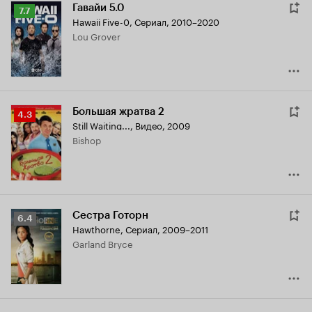
Гавайи 5.0
Рейтинг
7.7
Hawaii Five-0
,
Сериал, 2010–2020
Кинопоиска
Lou Grover
7.7
Большая жратва 2
Рейтинг
4.3
Still Waiting...
,
Видео, 2009
Кинопоиска
Bishop
4.3
Сестра Готорн
Рейтинг
6.4
Hawthorne
,
Сериал, 2009–2011
Кинопоиска
Garland Bryce
6.4