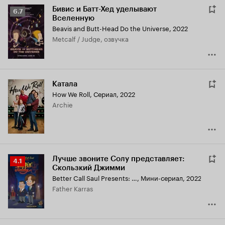
Бивис и Батт-Хед уделывают
Рейтинг
6.7
Вселенную
Кинопоиска
Beavis and Butt-Head Do the Universe
,
2022
6.7
Metcalf / Judge, озвучка
Катала
How We Roll
,
Сериал, 2022
Archie
Лучше звоните Солу представляет:
Рейтинг
4.1
Скользкий Джимми
Кинопоиска
Better Call Saul Presents: Slippin' Jimmy
,
Мини-сериал, 2022
4.1
Father Karras