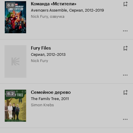
Команда «Мстители»
Рейтинг
6.8
Avengers Assemble
,
Сериал, 2012–2019
Кинопоиска
Nick Fury, озвучка
6.8
Fury Files
Сериал, 2012–2013
Nick Fury
Семейное дерево
Рейтинг
6.2
The Family Tree
,
2011
Кинопоиска
Simon Krebs
6.2