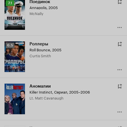
Поединок
Рейтинг
7.1
Annapolis
,
2005
Кинопоиска
McNally
7.1
Роллеры
Рейтинг
6.5
Roll Bounce
,
2005
Кинопоиска
Curtis Smith
6.5
Аномалии
Killer Instinct
,
Сериал, 2005–2006
Lt. Matt Cavanaugh