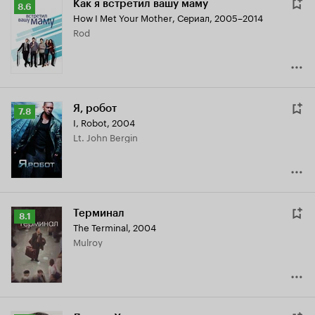
Как я встретил вашу маму
Рейтинг
8.6
How I Met Your Mother
,
Сериал, 2005–2014
Кинопоиска
Rod
8.6
Я, робот
Рейтинг
7.8
I, Robot
,
2004
Кинопоиска
Lt. John Bergin
7.8
Терминал
Рейтинг
8.1
The Terminal
,
2004
Кинопоиска
Mulroy
8.1