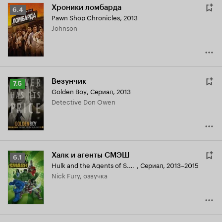
Хроники ломбарда
Рейтинг
6.4
Pawn Shop Chronicles
,
2013
Кинопоиска
Johnson
6.4
Везунчик
Рейтинг
7.5
Golden Boy
,
Сериал, 2013
Кинопоиска
Detective Don Owen
7.5
Халк и агенты СМЭШ
Рейтинг
6.1
Hulk and the Agents of S.M.A.S.H.
,
Сериал, 2013–2015
Кинопоиска
Nick Fury, озвучка
6.1