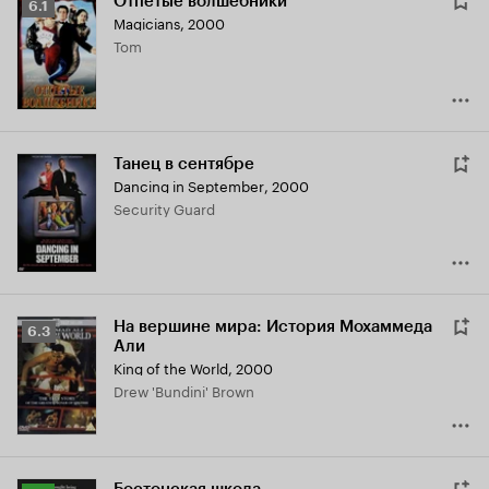
Отпетые волшебники
Рейтинг
6.1
Magicians
,
2000
Кинопоиска
Tom
6.1
Танец в сентябре
Dancing in September
,
2000
Security Guard
На вершине мира: История Мохаммеда
Рейтинг
6.3
Али
Кинопоиска
King of the World
,
2000
6.3
Drew 'Bundini' Brown