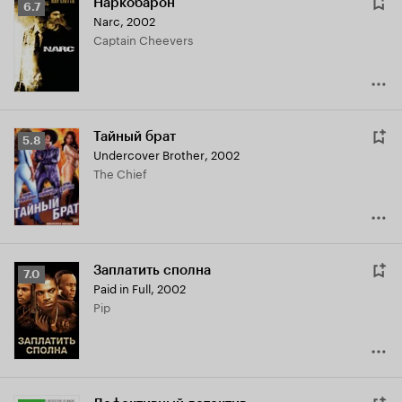
Наркобарон
Рейтинг
6.7
Narc
,
2002
Кинопоиска
Captain Cheevers
6.7
Тайный брат
Рейтинг
5.8
Undercover Brother
,
2002
Кинопоиска
The Chief
5.8
Заплатить сполна
Рейтинг
7.0
Paid in Full
,
2002
Кинопоиска
Pip
7.0