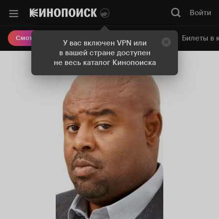
Войти
Онлайн-кинотеатр
Билеты в 
Смотреть кино
У вас включен VPN или
в вашей стране доступен
не весь каталог Кинопоиска