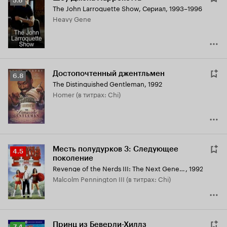
5.6
The John Larroquette Show
,
Сериал, 1993–1996
Кинопоиска
Heavy Gene
5.6
Достопочтенный джентльмен
Рейтинг
6.8
The Distinguished Gentleman
,
1992
Кинопоиска
Homer (в титрах: Chi)
6.8
Месть полудурков 3: Следующее
Рейтинг
4.5
поколение
Кинопоиска
Revenge of the Nerds III: The Next Generation
,
1992
4.5
Malcolm Pennington III (в титрах: Chi)
Принц из Беверли-Хиллз
Рейтинг
7.4