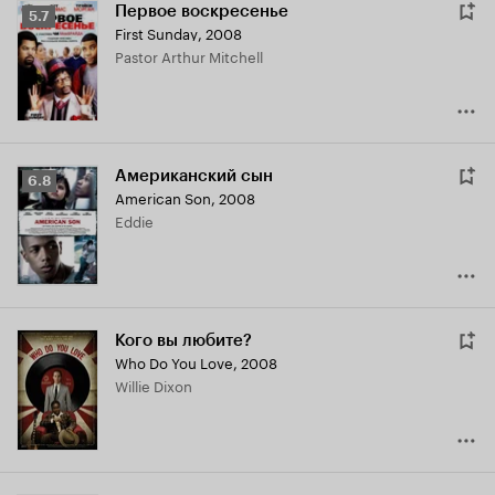
Первое воскресенье
Рейтинг
5.7
First Sunday
,
2008
Кинопоиска
Pastor Arthur Mitchell
5.7
Американский сын
Рейтинг
6.8
American Son
,
2008
Кинопоиска
Eddie
6.8
Кого вы любите?
Who Do You Love
,
2008
Willie Dixon