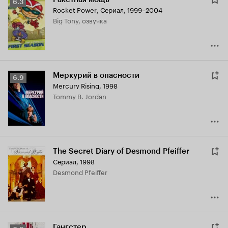
Рейтинг
6.3
Rocket Power
,
Сериал, 1999–2004
Кинопоиска
Big Tony, озвучка
6.3
Меркурий в опасности
Рейтинг
6.9
Mercury Rising
,
1998
Кинопоиска
Tommy B. Jordan
6.9
The Secret Diary of Desmond Pfeiffer
Сериал, 1998
Desmond Pfeiffer
Гангстер