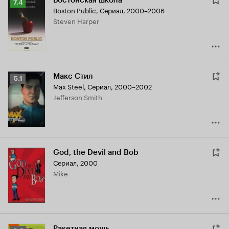
Бостонская школа
Рейтинг
7.4
Boston Public
,
Сериал, 2000–2006
Кинопоиска
Steven Harper
7.4
Макс Стил
Рейтинг
5.1
Max Steel
,
Сериал, 2000–2002
Кинопоиска
Jefferson Smith
5.1
God, the Devil and Bob
Сериал, 2000
Mike
Ракетная мощь