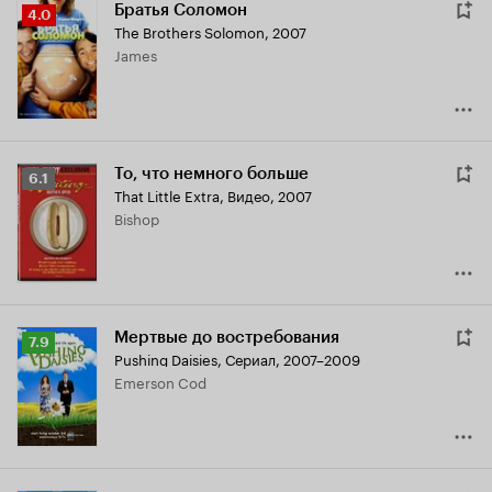
Братья Соломон
Рейтинг
4.0
The Brothers Solomon
,
2007
Кинопоиска
James
4.0
То, что немного больше
Рейтинг
6.1
That Little Extra
,
Видео, 2007
Кинопоиска
Bishop
6.1
Мертвые до востребования
Рейтинг
7.9
Pushing Daisies
,
Сериал, 2007–2009
Кинопоиска
Emerson Cod
7.9