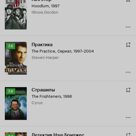
Рейтинг
6.8
Hoodlum
,
1997
Кинопоиска
Illinois Gordon
6.8
Практика
Рейтинг
7.6
The Practice
,
Сериал, 1997–2004
Кинопоиска
Steven Harper
7.6
Страшилы
Рейтинг
7.6
The Frighteners
,
1996
Кинопоиска
Cyrus
7.6
Детектив Нэш Бриджес