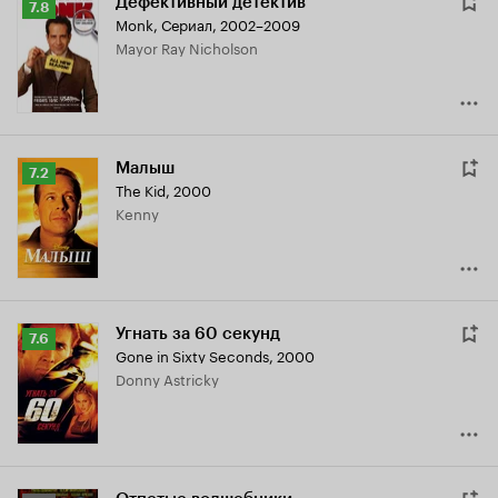
Дефективный детектив
Рейтинг
7.8
Monk
,
Сериал, 2002–2009
Кинопоиска
Mayor Ray Nicholson
7.8
Малыш
Рейтинг
7.2
The Kid
,
2000
Кинопоиска
Kenny
7.2
Угнать за 60 секунд
Рейтинг
7.6
Gone in Sixty Seconds
,
2000
Кинопоиска
Donny Astricky
7.6