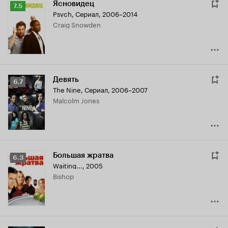
Ясновидец
Рейтинг
7.5
Psych
,
Сериал, 2006–2014
Кинопоиска
Craig Snowden
7.5
Девять
Рейтинг
6.7
The Nine
,
Сериал, 2006–2007
Кинопоиска
Malcolm Jones
6.7
Большая жратва
Рейтинг
6.3
Waiting...
,
2005
Кинопоиска
Bishop
6.3