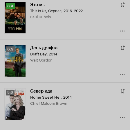
Это мы
Рейтинг
8.4
This Is Us
,
Сериал, 2016–2022
Кинопоиска
Paul Dubois
8.4
День драфта
Рейтинг
6.9
Draft Day
,
2014
Кинопоиска
Walt Gordon
6.9
Север ада
Рейтинг
5.6
Home Sweet Hell
,
2014
Кинопоиска
Chief Malcom Brown
5.6