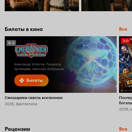
Билеты в кино
Все
Рейт
3.0
Рейтинг
6.3
Кино
Кинопоиска
3.0
6.3
Александр Устюгов, Людмила
Артемьева, Николай Добрынин
Билеты
Смешарики сквозь вселенные
После
2026, фантастика
богаты
2026, 
Рецензии
Все