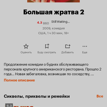
Большая жратва 2
Still Waiting...
860
Рейтинг
4.3
Кинопоиска
2009, комедия
4.3
США, 1 ч 30 мин, 18+
Оценить
Буду смотреть
Добавить
Еще
Продолжение комедии о буднях обслуживающего 
персонала крупного американского ресторана. Прошло 2 
года… Новая забегаловка, возникшая по соседству, 
составляет серьезную конкуренцию ресторану. Туда 
Полное описание
уходят «лучшие» официантки, потому, как юбки там 
короче, а уровень чаевых, соответственно, выше. За 
официантками потянулись и клиенты ресторана…
Сиквелы, приквелы и ремейки
Все
Рейтинг
6.3