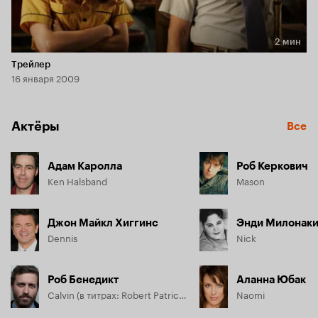
2 мин
Длительность 2 мин
Трейлер
16 января 2009
Актёры
Все
Адам Каролла
Роб Керкович
Ken Halsband
Mason
Джон Майкл Хиггинс
Энди Милонак
Dennis
Nick
Роб Бенедикт
Аланна Юбак
Calvin (в титрах: Robert Patrick Benedict)
Naomi