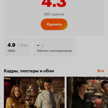
4.3
Рейтинг
860 оценок
Кинопо
Оценить
4.3
7 500
2
4.9
–
IMDb
Рейтинг кинокритиков
Кадры, постеры и обои
Все