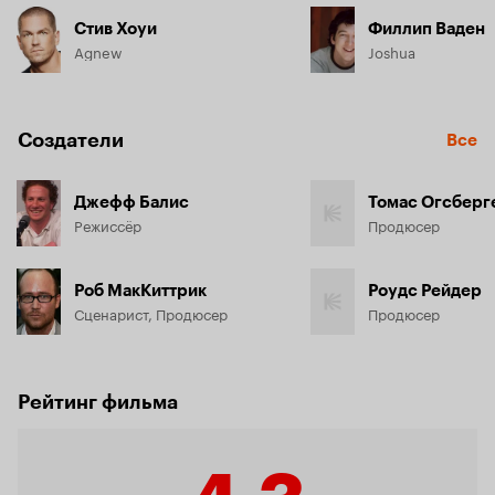
Стив Хоуи
Филлип Ваден
Agnew
Joshua
Создатели
Все
Джефф Балис
Томас Огсберг
Режиссёр
Продюсер
Роб МакКиттрик
Роудс Рейдер
Сценарист, Продюсер
Продюсер
Рейтинг фильма