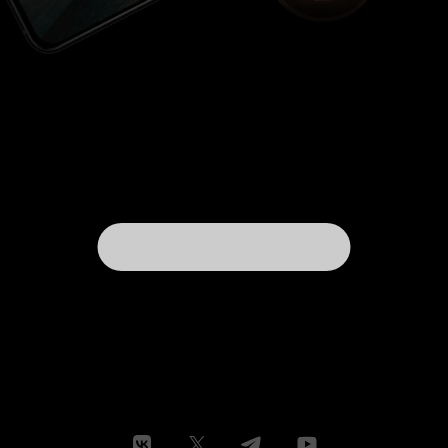
части - Монти, сильно неудачная на него и его
героя копия - Стив Хоуи, исполнивший роль...
да если честно, то я не помню какую роль он
там исполнял. Одно помню точно - исполнял
он её плохо. Смысла рассказывать про других
актеров не вижу, ибо они так же ничего
хорошего в моей памяти не оставили. В плюсы
к фильму можно добавить симпатичных
девушек-официанток, работающих в недавно
открывшемся ресторане напротив. Да неплохо
подобранный саундрек. Все это, в
совокупности с двумя-тремя удавшимися
шутками и комичными моментами, особой
'погоды' фильму не делают. Как говорится,
фильм - шляпа. Я очень соскучился по тупым и
не напрягающим комедиям, но не настолько же
тупым и не напрягающим, а скорее
расслабляющим и убаюкивающим! 3 из 10