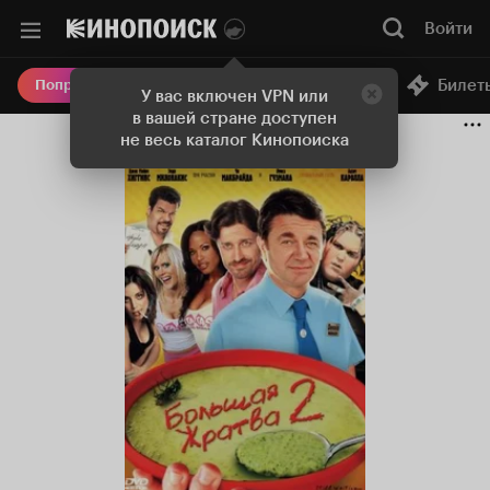
Войти
Онлайн-кинотеатр
Билет
Попробовать Плюс
У вас включен VPN или
в вашей стране доступен
не весь каталог Кинопоиска