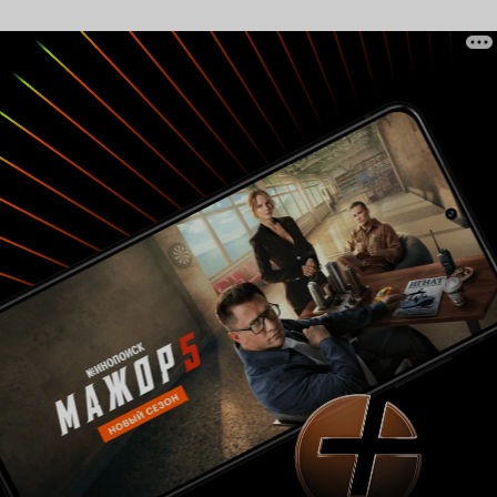
смысл. Но чтобы получить повышение Деннису
нужно, чтобы его ресторан получил прибыль в
размере 9000 долларов за день. Для нынешних
тяжких времен это сделать очень
проблематично, так как по соседству открылся
новый ресторан с симпатичными
официантками, который отбивает у Денниса и
компании клиентов. Шутки. Главная тема
шуток в комедии 'В ожидании' - секс и все что с
ним связанно. Создается такое ощущение, что
фильм не про общепит, а про великий и
ужасный 'акт совокупления', это связующее
всего в фильме и главное в нем. Уже много раз
слышанные и приевшиеся шутки не вызывают
улыбок, за исключением лишь нескольких
моментов. Одно дело выбрать тему, которая
вряд ли всем приглянется, но совсем другое
дело её еще и так плохо обыграть. Одним
словом почти все убого и мерзко. Актеры. Мне
интересно, хватило ли наглости создателям
предложить поучаствовать в фильме Райану
Рендольдсу? Хотя мне кажется, что даже если
бы и хватило, то Райан бы их и на порог не
пустил. Зато вместо Рендольдса в фильме
щеголяет, в костюме главного героя первой