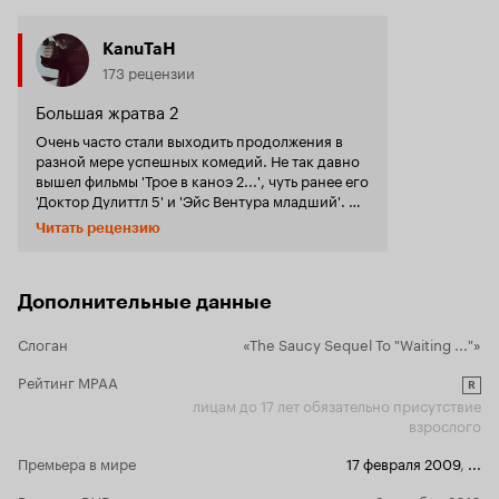
KanuTaH
173 рецензии
Большая жратва 2
Очень часто стали выходить продолжения в
разной мере успешных комедий. Не так давно
вышел фильмы 'Трое в каноэ 2...', чуть ранее его
'Доктор Дулиттл 5' и 'Эйс Вентура младший'. Да
и множество других менее известных, для
Читать рецензию
меня, продолжений. На три названных мною
фильма я заострять внимания не решился, то
есть к просмотру не отважился. Но вот
продолжение 'Большой жратвы' мне
Дополнительные данные
показалось достойной внимания, ибо даже при
изменившемся составе в продолжение
Слоган
«The Saucy Sequel To "Waiting ..."»
остались некоторые актеры из предыдущей
части, да еще и сценарист, режиссер,
Рейтинг MPAA
R
продюсер. Правда произошла небольшая
лицам до 17 лет обязательно присутствие
рокировочка, если можно так сказать, место
взрослого
режиссера занял продюсер, а режиссер первой
части стал сценаристом, хотя в общем то он и
Премьера в мире
17 февраля 2009
,
...
для первой части написал сценарий. Когда я