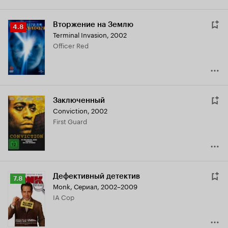
Вторжение на Землю
Рейтинг
4.8
Terminal Invasion
,
2002
Кинопоиска
Officer Red
4.8
Заключенный
Conviction
,
2002
First Guard
Дефективный детектив
Рейтинг
7.8
Monk
,
Сериал, 2002–2009
Кинопоиска
IA Cop
7.8