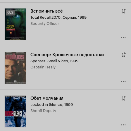
Вспомнить всё
Рейтинг
6.3
Total Recall 2070
,
Сериал, 1999
Кинопоиска
Security Officer
6.3
Спенсер: Крошечные недостатки
Spenser: Small Vices
,
1999
Captain Healy
Обет молчания
Locked in Silence
,
1999
Sheriff Deputy