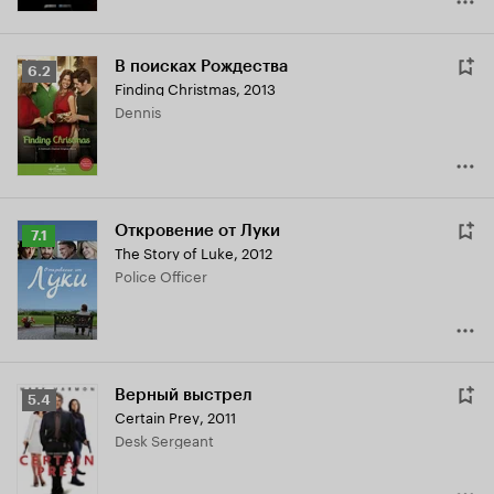
В поисках Рождества
Рейтинг
6.2
Finding Christmas
,
2013
Кинопоиска
Dennis
6.2
Откровение от Луки
Рейтинг
7.1
The Story of Luke
,
2012
Кинопоиска
Police Officer
7.1
Верный выстрел
Рейтинг
5.4
Certain Prey
,
2011
Кинопоиска
Desk Sergeant
5.4