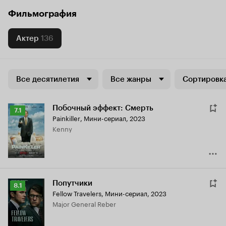
Фильмография
Актер
136
Все десятилетия
Все жанры
Сортировка
Побочный эффект: Смерть
Рейтинг
7.1
Painkiller
,
Мини-сериал, 2023
Кинопоиска
Kenny
7.1
Попутчики
Рейтинг
8.1
Fellow Travelers
,
Мини-сериал, 2023
Кинопоиска
Major General Reber
8.1