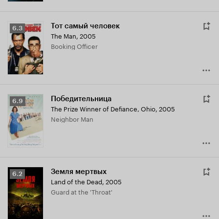
Тот самый человек
Рейтинг
6.3
The Man
,
2005
Кинопоиска
Booking Officer
6.3
Победительница
Рейтинг
6.9
The Prize Winner of Defiance, Ohio
,
2005
Кинопоиска
Neighbor Man
6.9
Земля мертвых
Рейтинг
6.2
Land of the Dead
,
2005
Кинопоиска
Guard at the 'Throat'
6.2