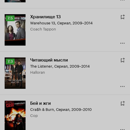
Хранилище 13
Рейтинг
7.5
Warehouse 13
,
Сериал, 2009–2014
Кинопоиска
Coach Tappon
7.5
Читающий мысли
Рейтинг
7.3
The Listener
,
Сериал, 2009–2014
Кинопоиска
Halloran
7.3
Бей и жги
Cra$h & Burn
,
Сериал, 2009–2010
Cop