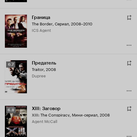
Граница
The Border
,
Сериал, 2008–2010
ICS Agent
Предатель
Рейтинг
6.7
Traitor
,
2008
Кинопоиска
Dupree
6.7
XIII: Заговор
Рейтинг
6.8
XIII: The Conspiracy
,
Мини-сериал, 2008
Кинопоиска
Agent McCall
6.8