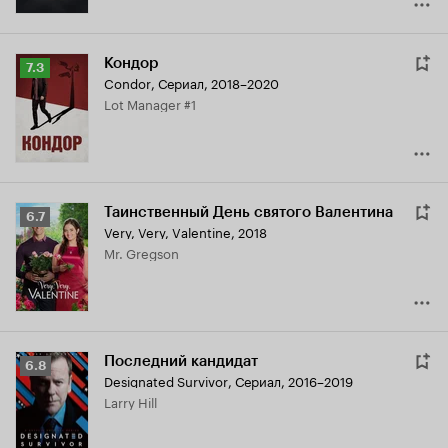
Кондор
Рейтинг
7.3
Condor
,
Сериал, 2018–2020
Кинопоиска
Lot Manager #1
7.3
Таинственный День святого Валентина
Рейтинг
6.7
Very, Very, Valentine
,
2018
Кинопоиска
Mr. Gregson
6.7
Последний кандидат
Рейтинг
6.8
Designated Survivor
,
Сериал, 2016–2019
Кинопоиска
Larry Hill
6.8