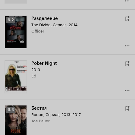
Разделение
Рейтинг
6.2
The Divide
,
Сериал, 2014
Кинопоиска
Officer
6.2
Poker Night
2013
Ed
Бестия
Рейтинг
6.3
Rogue
,
Сериал, 2013–2017
Кинопоиска
Joe Bauer
6.3