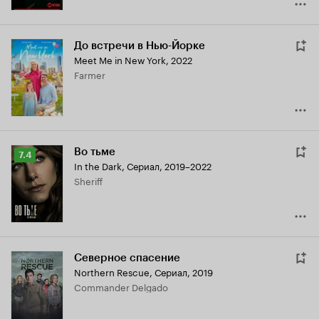
До встречи в Нью-Йорке
Meet Me in New York
,
2022
Farmer
Во тьме
Рейтинг
7.4
In the Dark
,
Сериал, 2019–2022
Кинопоиска
Sheriff
7.4
Северное спасение
Northern Rescue
,
Сериал, 2019
Commander Delgado