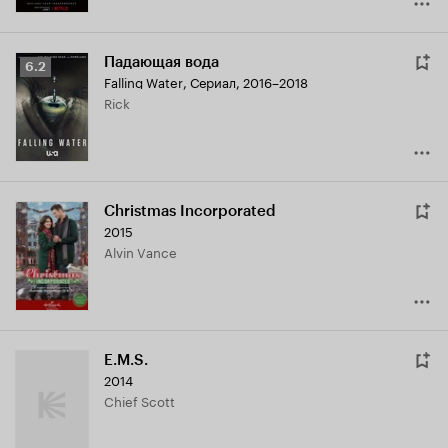
Падающая вода
Рейтинг
6.2
Falling Water
,
Сериал, 2016–2018
Кинопоиска
Rick
6.2
Christmas Incorporated
2015
Alvin Vance
E.M.S.
2014
Chief Scott