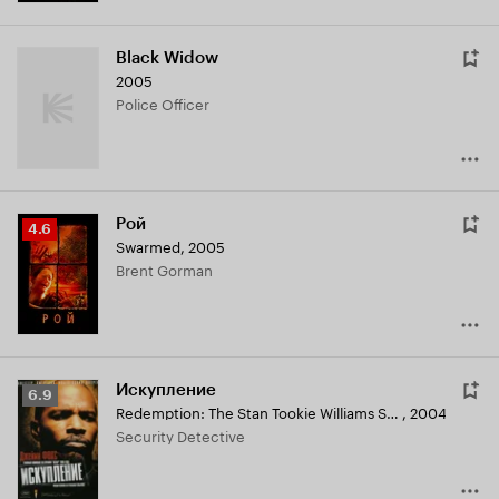
Black Widow
2005
Police Officer
Рой
Рейтинг
4.6
Swarmed
,
2005
Кинопоиска
Brent Gorman
4.6
Искупление
Рейтинг
6.9
Redemption: The Stan Tookie Williams Story
,
2004
Кинопоиска
Security Detective
6.9