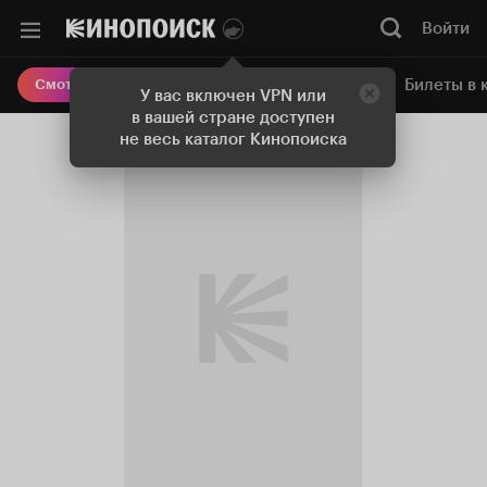
Войти
Онлайн-кинотеатр
Билеты в 
Смотреть кино
У вас включен VPN или
в вашей стране доступен
не весь каталог Кинопоиска