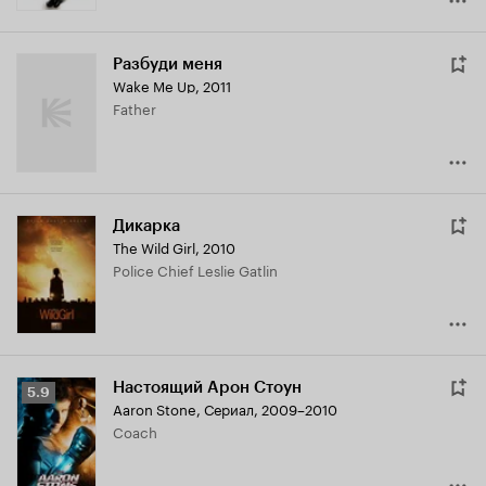
Разбуди меня
Wake Me Up
,
2011
Father
Дикарка
The Wild Girl
,
2010
Police Chief Leslie Gatlin
Настоящий Арон Стоун
Рейтинг
5.9
Aaron Stone
,
Сериал, 2009–2010
Кинопоиска
Coach
5.9