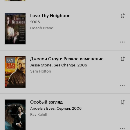
Love Thy Neighbor
2006
Coach Brand
Джесси Стоун: Резкое изменение
Рейтинг
6.3
Jesse Stone: Sea Change
,
2006
Кинопоиска
Sam Holton
6.3
Особый взгляд
Angela's Eyes
,
Сериал, 2006
Ray Kahill