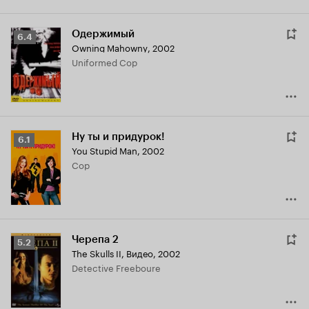
Одержимый
Рейтинг
6.4
Owning Mahowny
,
2002
Кинопоиска
Uniformed Cop
6.4
Ну ты и придурок!
Рейтинг
6.1
You Stupid Man
,
2002
Кинопоиска
Cop
6.1
Черепа 2
Рейтинг
5.2
The Skulls II
,
Видео, 2002
Кинопоиска
Detective Freeboure
5.2