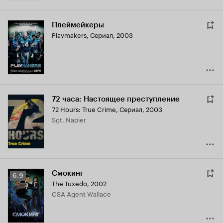
Плеймейкеры
Playmakers
,
Сериал, 2003
72 часа: Настоящее преступление
72 Hours: True Crime
,
Сериал, 2003
Sgt. Napier
Смокинг
Рейтинг
6.9
The Tuxedo
,
2002
Кинопоиска
CSA Agent Wallace
6.9