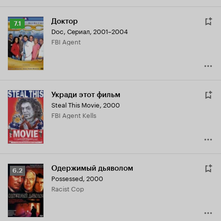
Доктор
Рейтинг
7.1
Doc
,
Сериал, 2001–2004
Кинопоиска
FBI Agent
7.1
Укради этот фильм
Steal This Movie
,
2000
FBI Agent Kells
Одержимый дьяволом
Рейтинг
6.2
Possessed
,
2000
Кинопоиска
Racist Cop
6.2