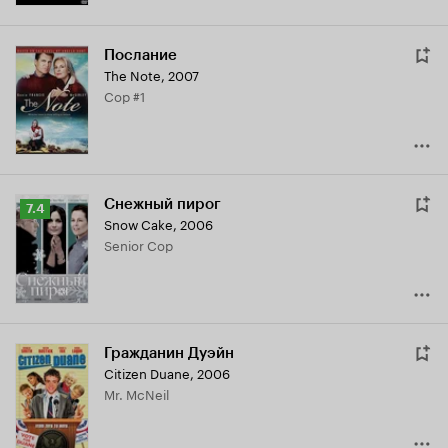
Послание
The Note
,
2007
Cop #1
Снежный пирог
Рейтинг
7.4
Snow Cake
,
2006
Кинопоиска
Senior Cop
7.4
Гражданин Дуэйн
Citizen Duane
,
2006
Mr. McNeil