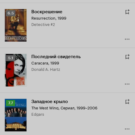
Воскрешение
Рейтинг
6.5
Resurrection
,
1999
Кинопоиска
Detective #2
6.5
Последний свидетель
Рейтинг
5.1
Caracara
,
1999
Кинопоиска
Donald A. Hartz
5.1
Западное крыло
Рейтинг
7.7
The West Wing
,
Сериал, 1999–2006
Кинопоиска
Edgars
7.7