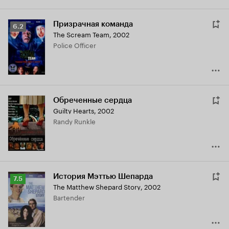
Призрачная команда
Рейтинг
6.2
The Scream Team
,
2002
Кинопоиска
Police Officer
6.2
Обреченные сердца
Guilty Hearts
,
2002
Randy Runkle
История Мэттью Шепарда
Рейтинг
7.5
The Matthew Shepard Story
,
2002
Кинопоиска
Bartender
7.5