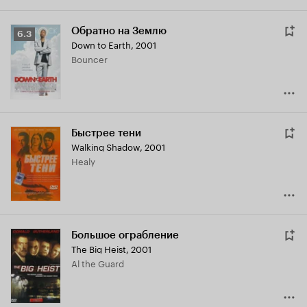
Обратно на Землю
Рейтинг
6.3
Down to Earth
,
2001
Кинопоиска
Bouncer
6.3
Быстрее тени
Walking Shadow
,
2001
Healy
Большое ограбление
The Big Heist
,
2001
Al the Guard