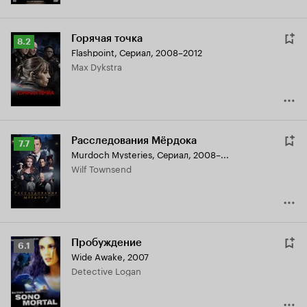
Горячая точка
Рейтинг
8.2
Flashpoint
,
Сериал, 2008–2012
Кинопоиска
Max Dykstra
8.2
Расследования Мёрдока
Рейтинг
7.7
Murdoch Mysteries
,
Сериал, 2008–...
Кинопоиска
Wilf Townsend
7.7
Пробуждение
Рейтинг
6.1
Wide Awake
,
2007
Кинопоиска
Detective Logan
6.1