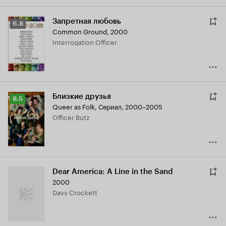
Запретная любовь
Рейтинг
6.8
Common Ground
,
2000
Кинопоиска
Interrogation Officer
6.8
Близкие друзья
Рейтинг
8.5
Queer as Folk
,
Сериал, 2000–2005
Кинопоиска
Officer Butz
8.5
Dear America: A Line in the Sand
2000
Davy Crockett