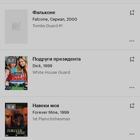
Фальконе
Falcone
,
Сериал, 2000
Tombs Guard #1
Подруги президента
Рейтинг
5.7
Dick
,
1999
Кинопоиска
White House Guard
5.7
Навеки моя
Рейтинг
5.8
Forever Mine
,
1999
Кинопоиска
1st Plainclothesman
5.8