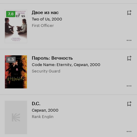
Двое из нас
Рейтинг
7.8
Two of Us
,
2000
Кинопоиска
First Officer
7.8
Пароль: Вечность
Рейтинг
6.5
Code Name: Eternity
,
Сериал, 2000
Кинопоиска
Security Guard
6.5
D.C.
Сериал, 2000
Rank Englin