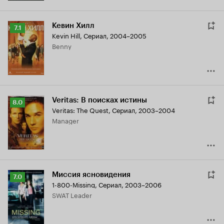
Кевин Хилл
Рейтинг
7.1
Kevin Hill
,
Сериал, 2004–2005
Кинопоиска
Benny
7.1
Veritas: В поисках истины
Рейтинг
8.0
Veritas: The Quest
,
Сериал, 2003–2004
Кинопоиска
Manager
8.0
Миссия ясновидения
Рейтинг
7.0
1-800-Missing
,
Сериал, 2003–2006
Кинопоиска
SWAT Leader
7.0