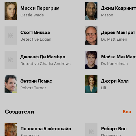
интервью у участников испытаний. Но в момент, когда 
Мисси Перегрим
Джим Кодринг
Кэсси уже должны ввести лекарство, случается 
Cassie Wade
Mason
непредвиденное – у нескольких пациентов происходит 
приступ, и они умирают.
Скотт Виквэа
Дерек МакГрат
Detective Logan
Dr. Matt Einen
Джозеф Ди Мамбро
Майкл МакМар
Detective Charlie Andrews
Dr. Konzelman
Энтони Лемке
Джери Холл
Robert Turner
Lili
Создатели
Все
Пенелопа Бюйтенхайс
Роберт Вон
Режиссёр
Продюсер