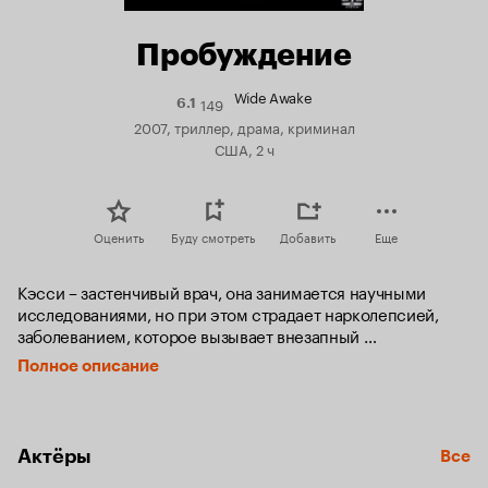
Пробуждение
Wide Awake
149
Рейтинг
6.1
Кинопоиска
2007, триллер, драма, криминал
6.1
США, 2 ч
Оценить
Буду смотреть
Добавить
Еще
Кэсси – застенчивый врач, она занимается научными 
исследованиями, но при этом страдает нарколепсией, 
заболеванием, которое вызывает внезапный 
бесконтрольный сон. Вместе со своими коллегами, 
Полное описание
докторами Эйнин и Конзелман, она входит в состав 
научно-исследовательской медицинской группы, 
работающей над созданием лекарства от этой болезни. В 
тот день, когда лекарство уже готово, Кэсси знакомится с 
Актёры
Все
Робертом Тернером - репортером, который готовит 
сногсшибательный материал на эту тему и берет 