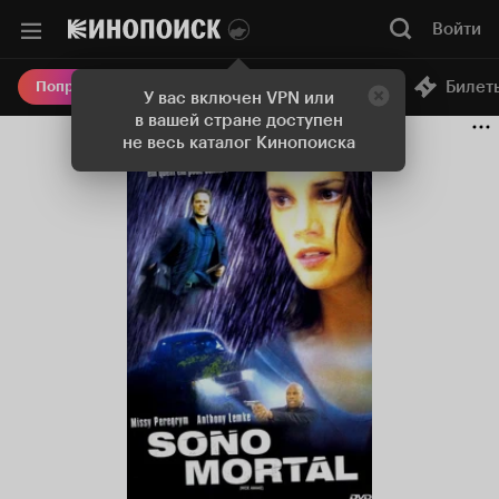
Войти
Онлайн-кинотеатр
Билет
Попробовать Плюс
У вас включен VPN или
в вашей стране доступен
не весь каталог Кинопоиска