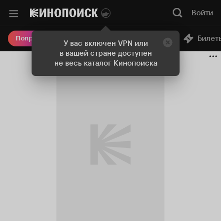
Войти
Онлайн-кинотеатр
Билет
Попробовать Плюс
У вас включен VPN или
в вашей стране доступен
не весь каталог Кинопоиска