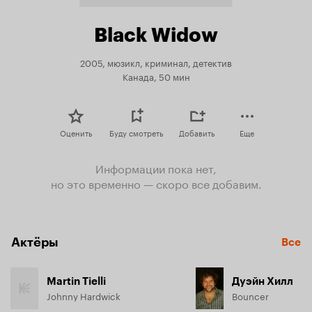
Black Widow
2005, мюзикл, криминал, детектив
Канада, 50 мин
Оценить
Буду смотреть
Добавить
Еще
Информации пока нет,
но это временно — скоро все добавим.
Актёры
Все
Martin Tielli
Дуэйн Хилл
Johnny Hardwick
Bouncer