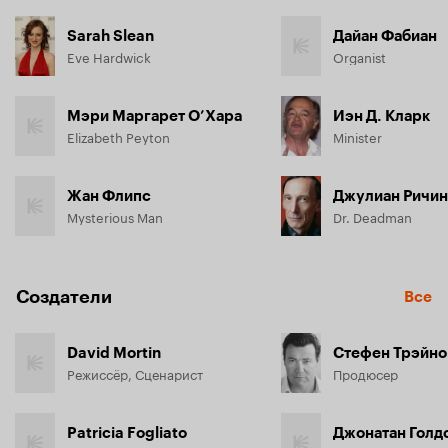
Sarah Slean
Дайан Фабиан
Eve Hardwick
Organist
Мэри Маргарет О’Хара
Иэн Д. Кларк
Elizabeth Peyton
Minister
Жан Флипс
Джулиан Ричин
Mysterious Man
Dr. Deadman
Создатели
Все
David Mortin
Стефен Трэйн
Режиссёр, Сценарист
Продюсер
Patricia Fogliato
Джонатан Голд