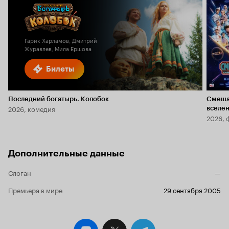
Гарик Харламов, Дмитрий
Журавлев, Мила Ершова
Билеты
Последний богатырь. Колобок
Смеша
2026, комедия
вселе
2026, 
Дополнительные данные
Слоган
—
Премьера в мире
29 сентября 2005