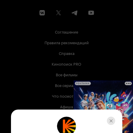
Соглашение
Правила рекомендаций
Справка
Кинопоиск PRO
Все фильмы
Все сериалы
РЕКЛАМА
Что посмотреть
Афиша
Музыка
Телепрограмма