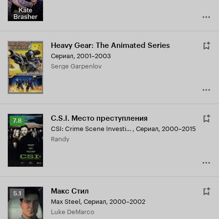
Heavy Gear: The Animated Series
Сериал, 2001–2003
Serge Garpenlov
C.S.I. Место преступления
Рейтинг
7.8
CSI: Crime Scene Investigation
,
Сериал, 2000–2015
Кинопоиска
Randy
7.8
Макс Стил
Рейтинг
5.1
Max Steel
,
Сериал, 2000–2002
Кинопоиска
Luke DeMarco
5.1