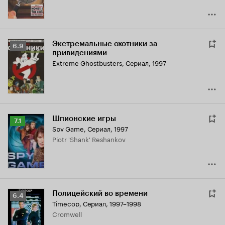
Экстремальные охотники за
Рейтинг
6.9
привидениями
Кинопоиска
Extreme Ghostbusters
,
Сериал, 1997
6.9
Шпионские игры
Рейтинг
7.1
Spy Game
,
Сериал, 1997
Кинопоиска
Piotr 'Shank' Reshankov
7.1
Полицейский во времени
Рейтинг
6.4
Timecop
,
Сериал, 1997–1998
Кинопоиска
Cromwell
6.4