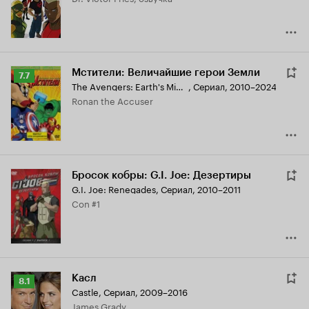
Мстители: Величайшие герои Земли
Рейтинг
7.7
The Avengers: Earth's Mightiest Heroes
,
Сериал, 2010–2024
Кинопоиска
Ronan the Accuser
7.7
Бросок кобры: G.I. Joe: Дезертиры
G.I. Joe: Renegades
,
Сериал, 2010–2011
Con #1
Касл
Рейтинг
8.1
Castle
,
Сериал, 2009–2016
Кинопоиска
James Grady
8.1