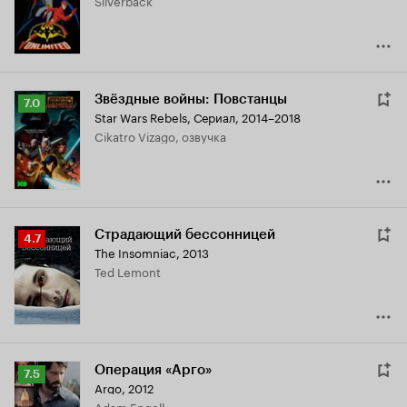
Silverback
Звёздные войны: Повстанцы
Рейтинг
7.0
Star Wars Rebels
,
Сериал, 2014–2018
Кинопоиска
Cikatro Vizago, озвучка
7.0
Страдающий бессонницей
Рейтинг
4.7
The Insomniac
,
2013
Кинопоиска
Ted Lemont
4.7
Операция «Арго»
Рейтинг
7.5
Argo
,
2012
Кинопоиска
Adam Engell