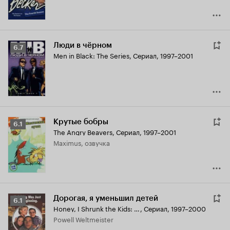
Люди в чёрном
Рейтинг
6.7
Men in Black: The Series
,
Сериал, 1997–2001
Кинопоиска
6.7
Крутые бобры
Рейтинг
6.1
The Angry Beavers
,
Сериал, 1997–2001
Кинопоиска
Maximus, озвучка
6.1
Дорогая, я уменьшил детей
Рейтинг
6.1
Honey, I Shrunk the Kids: The TV Show
,
Сериал, 1997–2000
Кинопоиска
Powell Weltmeister
6.1