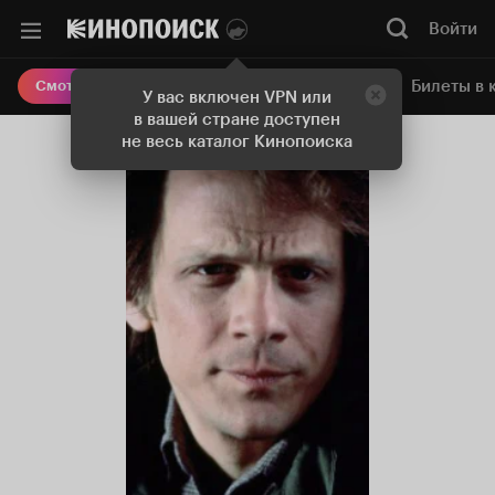
Войти
Онлайн-кинотеатр
Билеты в 
Смотреть кино
У вас включен VPN или
в вашей стране доступен
не весь каталог Кинопоиска