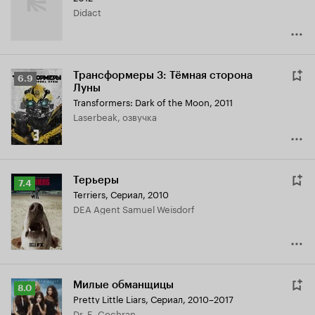
Didact
Трансформеры 3: Тёмная сторона
Рейтинг
6.9
Луны
Кинопоиска
Transformers: Dark of the Moon
,
2011
6.9
Laserbeak, озвучка
Терьеры
Рейтинг
7.4
Terriers
,
Сериал, 2010
Кинопоиска
DEA Agent Samuel Weisdorf
7.4
Милые обманщицы
Рейтинг
8.0
Pretty Little Liars
,
Сериал, 2010–2017
Кинопоиска
Dr. E. Cochran