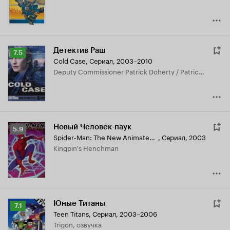
Детектив Раш
Рейтинг
7.5
Cold Case
,
Сериал, 2003–2010
Кинопоиска
Deputy Commissioner Patrick Doherty / Patrick Hogan '05 / '08
7.5
Новый Человек-паук
Рейтинг
5.9
Spider-Man: The New Animated Series
,
Сериал, 2003
Кинопоиска
Kingpin's Henchman
5.9
Юные Титаны
Рейтинг
7.1
Teen Titans
,
Сериал, 2003–2006
Кинопоиска
Trigon, озвучка
7.1