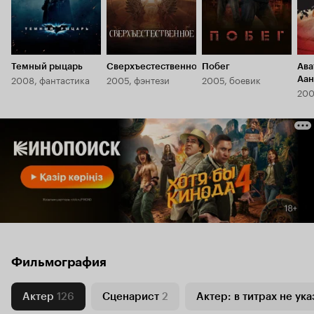
Темный рыцарь
Сверхъестественное
Побег
Ава
2008, фантастика
2005, фэнтези
2005, боевик
Аан
200
Фильмография
Актер
126
Сценарист
2
Актер: в титрах не ука