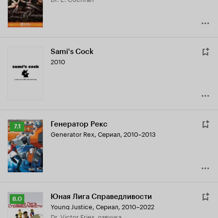
8.0
Sami's Cock
2010
Генератор Рекс
Рейтинг
7.1
Generator Rex
,
Сериал, 2010–2013
Кинопоиска
7.1
Юная Лига Справедливости
Рейтинг
8.0
Young Justice
,
Сериал, 2010–2022
Кинопоиска
Dr. Victor Fries, озвучка
8.0