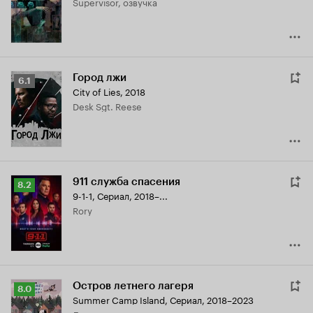
Supervisor, озвучка
7.4
Город лжи
Рейтинг
6.1
City of Lies
,
2018
Кинопоиска
Desk Sgt. Reese
6.1
911 служба спасения
Рейтинг
8.2
9-1-1
,
Сериал, 2018–...
Кинопоиска
Rory
8.2
Остров летнего лагеря
Рейтинг
8.0
Summer Camp Island
,
Сериал, 2018–2023
Кинопоиска