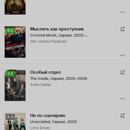
Мыслить как преступник
Рейтинг
8.2
Criminal Minds
,
Сериал, 2005–...
Кинопоиска
Det. Hardy Friedman
8.2
Особый отдел
Рейтинг
7.2
The Inside
,
Сериал, 2005–2006
Кинопоиска
Arlen Dallas
7.2
Не по сценарию
Рейтинг
6.2
Unscripted
,
Сериал, 2005
Кинопоиска
Limo Driver
6.2