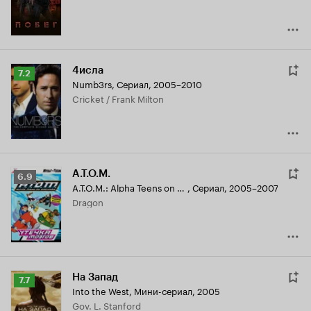
4исла
Рейтинг
7.2
Numb3rs
,
Сериал, 2005–2010
Кинопоиска
Cricket / Frank Milton
7.2
A.T.O.M.
Рейтинг
6.9
A.T.O.M.: Alpha Teens on Machines
,
Сериал, 2005–2007
Кинопоиска
Dragon
6.9
На Запад
Рейтинг
7.7
Into the West
,
Мини-сериал, 2005
Кинопоиска
Gov. L. Stanford
7.7