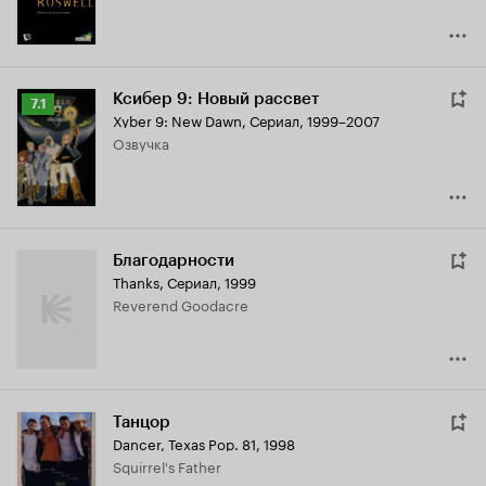
Ксибер 9: Новый рассвет
Рейтинг
7.1
Xyber 9: New Dawn
,
Сериал, 1999–2007
Кинопоиска
озвучка
7.1
Благодарности
Thanks
,
Сериал, 1999
Reverend Goodacre
Танцор
Dancer, Texas Pop. 81
,
1998
Squirrel's Father