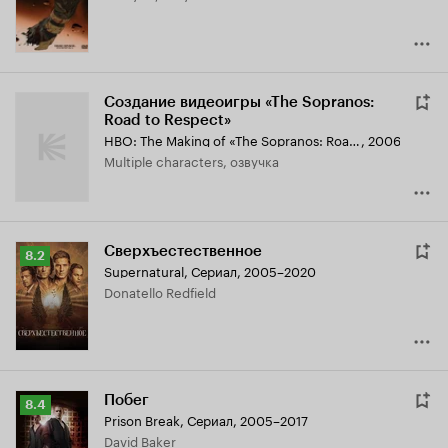
Создание видеоигры «The Sopranos:
Road to Respect»
HBO: The Making of «The Sopranos: Road to Respect»
,
2006
Multiple characters, озвучка
Сверхъестественное
Рейтинг
8.2
Supernatural
,
Сериал, 2005–2020
Кинопоиска
Donatello Redfield
8.2
Побег
Рейтинг
8.4
Prison Break
,
Сериал, 2005–2017
Кинопоиска
David Baker
8.4