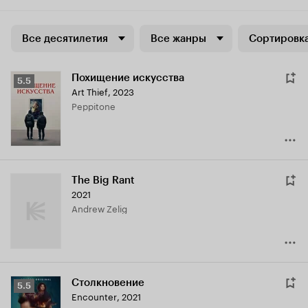
Все десятилетия
Все жанры
Сортировка
Похищение искусства
Рейтинг
5.5
Art Thief
,
2023
Кинопоиска
Peppitone
5.5
The Big Rant
2021
Andrew Zelig
Столкновение
Рейтинг
5.5
Encounter
,
2021
Кинопоиска