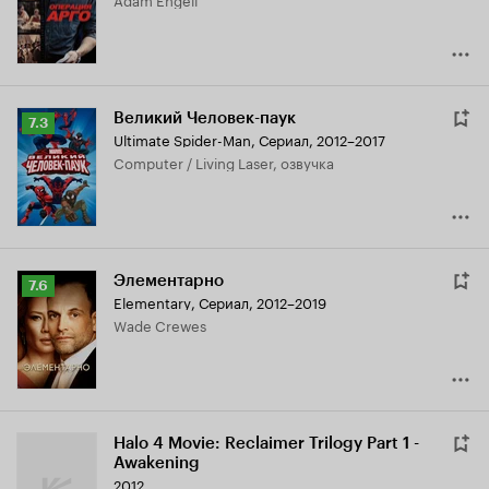
7.5
Великий Человек-паук
Рейтинг
7.3
Ultimate Spider-Man
,
Сериал, 2012–2017
Кинопоиска
Computer / Living Laser, озвучка
7.3
Элементарно
Рейтинг
7.6
Elementary
,
Сериал, 2012–2019
Кинопоиска
Wade Crewes
7.6
Halo 4 Movie: Reclaimer Trilogy Part 1 -
Awakening
2012