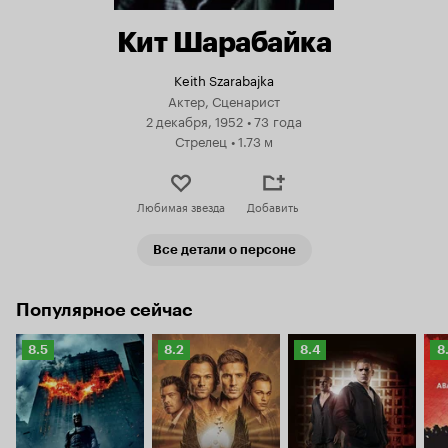
Кит Шарабайка
Keith Szarabajka
Актер, Сценарист
2 декабря, 1952
•
73 года
Стрелец
•
1.73 м
Любимая звезда
Добавить
Все детали о персоне
Популярное сейчас
Рейтинг
Рейтинг
Рейтинг
Р
8.5
8.2
8.4
8
Кинопоиска
Кинопоиска
Кинопоиска
К
8.5
8.2
8.4
8.