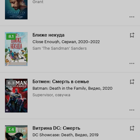
Grant
5.5
Ближе некуда
Рейтинг
8.1
Close Enough
,
Сериал, 2020–2022
Кинопоиска
Sam 'The Sandman' Sanders
8.1
Бэтмен: Смерть в семье
Рейтинг
6.3
Batman: Death in the Family
,
Видео, 2020
Кинопоиска
Supervisor, озвучка
6.3
Витрина DC: Смерть
Рейтинг
7.4
DC Showcase: Death
,
Видео, 2019
Кинопоиска