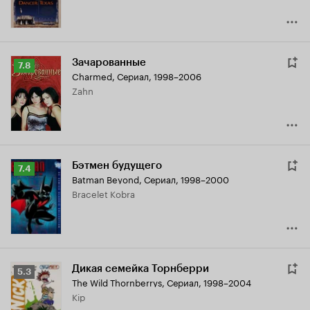
Зачарованные
Рейтинг
7.8
Charmed
,
Сериал, 1998–2006
Кинопоиска
Zahn
7.8
Бэтмен будущего
Рейтинг
7.4
Batman Beyond
,
Сериал, 1998–2000
Кинопоиска
Bracelet Kobra
7.4
Дикая семейка Торнберри
Рейтинг
5.3
The Wild Thornberrys
,
Сериал, 1998–2004
Кинопоиска
Kip
5.3