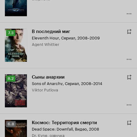
В последний миг
Рейтинг
7.3
Eleventh Hour
,
Сериал, 2008–2009
Кинопоиска
Agent Whittier
7.3
Сыны анархии
Рейтинг
8.2
Sons of Anarchy
,
Сериал, 2008–2014
Кинопоиска
Viktor Putlova
8.2
Космос: Территория смерти
Рейтинг
6.8
Dead Space: Downfall
,
Видео, 2008
Кинопоиска
Dr. Kyne, озвучка
6.8