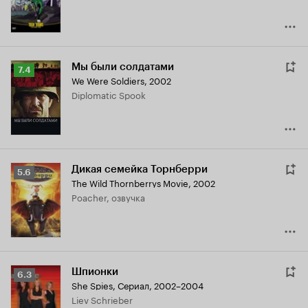
Мы были солдатами
Рейтинг
7.4
We Were Soldiers
,
2002
Кинопоиска
Diplomatic Spook
7.4
Дикая семейка Торнберри
Рейтинг
5.6
The Wild Thornberrys Movie
,
2002
Кинопоиска
Poacher, озвучка
5.6
Шпионки
Рейтинг
6.3
She Spies
,
Сериал, 2002–2004
Кинопоиска
Liev Schrieber
6.3