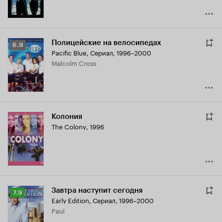
Полицейские на велосипедах
Рейтинг
6.9
Pacific Blue
,
Сериал, 1996–2000
Кинопоиска
Malcolm Cross
6.9
Колония
The Colony
,
1996
Завтра наступит сегодня
Рейтинг
7.9
Early Edition
,
Сериал, 1996–2000
Кинопоиска
Paul
7.9