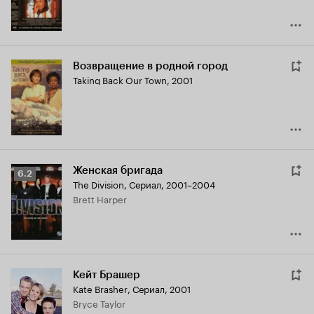
Возвращение в родной город
Taking Back Our Town
,
2001
Женская бригада
Рейтинг
6.2
The Division
,
Сериал, 2001–2004
Кинопоиска
Brett Harper
6.2
Кейт Брашер
Kate Brasher
,
Сериал, 2001
Bryce Taylor