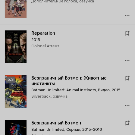
дополнительные голоса, озвучка
8.0
Reparation
2015
Colonel Atreus
Безграничный Бэтмен: Животные
Рейтинг
5.3
инстинкты
Кинопоиска
Batman Unlimited: Animal Instincts
,
Видео, 2015
5.3
Silverback, озвучка
Безграничный Бэтмен
Batman Unlimited
,
Сериал, 2015–2016