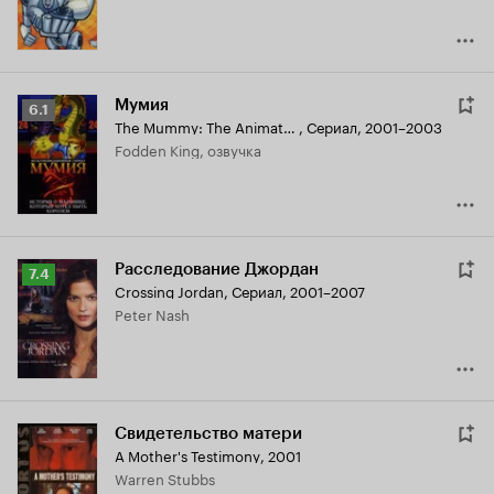
Мумия
Рейтинг
6.1
The Mummy: The Animated Series
,
Сериал, 2001–2003
Кинопоиска
Fodden King, озвучка
6.1
Расследование Джордан
Рейтинг
7.4
Crossing Jordan
,
Сериал, 2001–2007
Кинопоиска
Peter Nash
7.4
Свидетельство матери
A Mother's Testimony
,
2001
Warren Stubbs