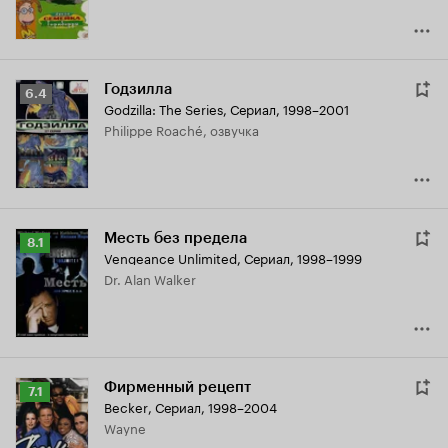
Годзилла
Рейтинг
6.4
Godzilla: The Series
,
Сериал, 1998–2001
Кинопоиска
Philippe Roaché, озвучка
6.4
Месть без предела
Рейтинг
8.1
Vengeance Unlimited
,
Сериал, 1998–1999
Кинопоиска
Dr. Alan Walker
8.1
Фирменный рецепт
Рейтинг
7.1
Becker
,
Сериал, 1998–2004
Кинопоиска
Wayne
7.1