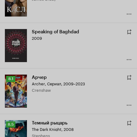
Speaking of Baghdad
2009
Арчер
Рейтинг
8.1
Archer
,
Сериал, 2009–2023
Кинопоиска
Crenshaw
8.1
Темный рыцарь
Рейтинг
8.5
The Dark Knight
,
2008
Кинопоиска
Stephens
8.5