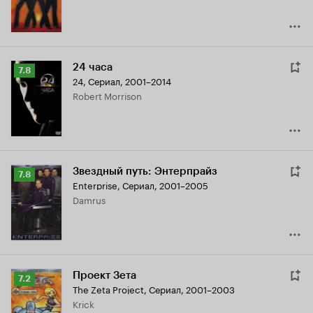
24 часа
Рейтинг
7.8
24
,
Сериал, 2001–2014
Кинопоиска
Robert Morrison
7.8
Звездный путь: Энтерпрайз
Рейтинг
7.8
Enterprise
,
Сериал, 2001–2005
Кинопоиска
Damrus
7.8
Проект Зета
Рейтинг
7.2
The Zeta Project
,
Сериал, 2001–2003
Кинопоиска
Krick
7.2