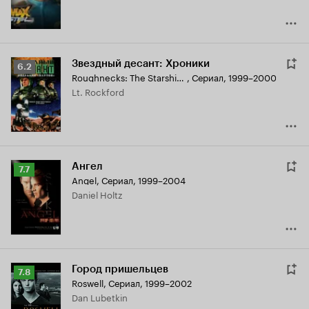
Звездный десант: Хроники
Рейтинг
6.2
Roughnecks: The Starship Troopers Chronicles
,
Сериал, 1999–2000
Кинопоиска
Lt. Rockford
6.2
Ангел
Рейтинг
7.7
Angel
,
Сериал, 1999–2004
Кинопоиска
Daniel Holtz
7.7
Город пришельцев
Рейтинг
7.8
Roswell
,
Сериал, 1999–2002
Кинопоиска
Dan Lubetkin
7.8