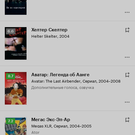
Хелтер Скелтер
Рейтинг
6.6
Helter Skelter
,
2004
Кинопоиска
6.6
Аватар: Легенда об Аанге
Рейтинг
8.7
Avatar: The Last Airbender
,
Сериал, 2004–2008
Кинопоиска
дополнительные голоса, озвучка
8.7
Мегас Экс-Эл-Ар
Рейтинг
7.2
Megas XLR
,
Сериал, 2004–2005
Кинопоиска
Ator
7.2