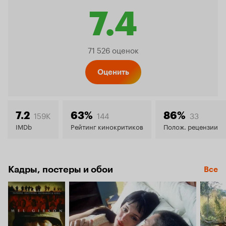
7.4
Рейтинг
71 526 оценок
Кинопо
Оценить
7.4
159K
144
33
7.2
63%
86%
IMDb
Рейтинг кинокритиков
Полож. рецензии
Кадры, постеры и обои
Все