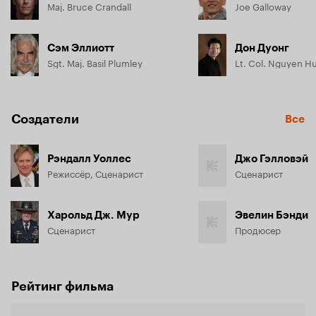
Maj. Bruce Crandall
Joe Galloway
Сэм Эллиотт
Дон Дуонг
Sgt. Maj. Basil Plumley
Lt. Col. Nguyen H
Создатели
Все
Рэндалл Уоллес
Джо Гэлловэй
Режиссёр, Сценарист
Сценарист
Харольд Дж. Мур
Эвелин Бэнди
Сценарист
Продюсер
Рейтинг фильма