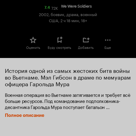
We Were Soldiers
72K
Рейтинг
7.4
Кинопоиска
2002, боевик, драма, военный
7.4
США, 2 ч 18 мин, 18+
Оценить
Буду смотреть
Добавить
Еще
История одной из самых жестоких битв войны 
во Вьетнаме. Мэл Гибсон в драме по мемуарам 
офицера Гарольда Мура
Военная операция во Вьетнаме затягивается и требует всё 
больше ресурсов. Под командование подполковника-
десантника Гарольда Мура поступает батальон 
аэромобильной дивизии. Но в первом же крупном 
Полное описание
сражении 395 американцев оказываются в окружении, 
причём враг значительно превосходит их по численности.