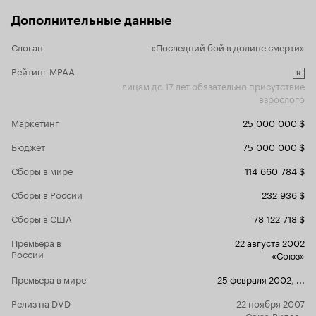
отработал с
ракурсы пр
Дополнительные данные
Игра же нич
Гибсон как 
Слоган
«Последний бой в долине смерти»
добротно ка
только геро
Рейтинг MPAA
R
понравился
лицам до 17 лет обязательно присутствие
переигранн
взрослого
его действи
попав в окр
Маркетинг
25 000 000 $
как и герой
Бюджет
75 000 000 $
стояли как 
ну они то в
Сборы в мире
114 660 784 $
отскочут н
и Кери Расс
Сборы в России
232 936 $
жен чьи муж
тот страх п
Сборы в США
78 122 718 $
извещением о сме
драму о жен
Премьера в
22 августа 2002
страданиях,
России
«Союз»
и затронуло с
а их много 
Премьера в мире
25 февраля 2002
,
...
авторы не с
событий а л
Релиз на DVD
22 ноября 2007
что бы зрит
«Союз-Видео»