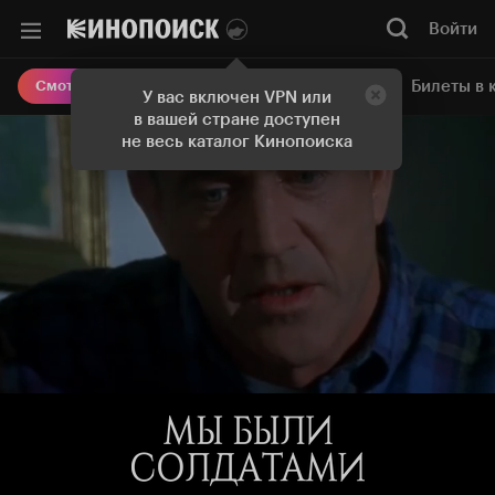
Войти
Онлайн-кинотеатр
Билеты в 
Смотреть кино
У вас включен VPN или
в вашей стране доступен
не весь каталог Кинопоиска