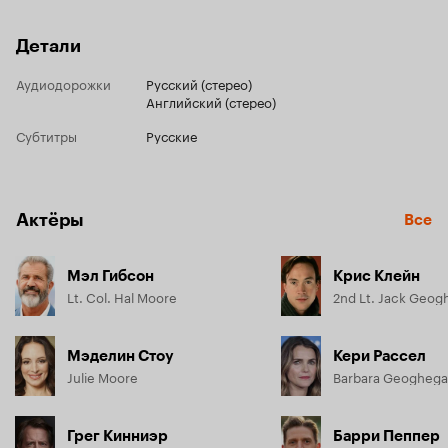
Детали
Аудиодорожки
Русский (стерео)
Английский (стерео)
Субтитры
Русские
Актёры
Все
Мэл Гибсон
Крис Клейн
Lt. Col. Hal Moore
2nd Lt. Jack Geo
Мэделин Стоу
Кери Рассел
Julie Moore
Barbara Geogheg
Грег Кинниэр
Барри Пеппер