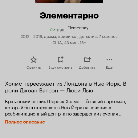
Элементарно
Elementary
119K
Рейтинг
7.6
Кинопоиска
2012 – 2019, драма, криминал, детектив, 7 сезонов
7.6
США, 43 мин, 18+
Оценить
Буду смотреть
Добавить
Еще
Холмс переезжает из Лондона в Нью-Йорк. В 
роли Джоан Ватсон — Люси Лью
Британский сыщик Шерлок Холмс — бывший наркоман, 
который был отправлен в Нью-Йорк на лечение в 
реабилитационный центр, а по завершении лечения 
остался в Бруклине как консультант нью-йоркской 
Полное описание
полиции. В расследованиях ему помогает его компаньон-
наблюдатель доктор Джоан Ватсон, нанятая его отцом.