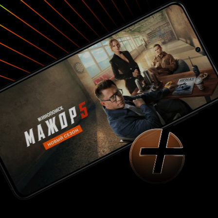
снова начал функционировать, его нужно…
засунуть в мешок с рисом. Рубрика «Хозяйке
на заметку», ага. Убого и пресно, хотя зачатки
детективности вроде как и есть. В общем,
получился ещё один американский сериальчик
для вечернего фонового просмотра. Ещё один
– в длинный список многосериек
«про
эксцентричного детектива и его
рациональную напарницу, которые чем
. Возможно, через пару
дальше, тем ближе»
серий случится чудо, сценаристы выдадут
нечто гениальное, а Ли Миллер станет лучшим
исполнителем роли Холмса всех времён и
народов, но для меня Elementary закончился
вместе с пилотом. Скучно. Простите, мистер
Холмс.