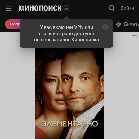
Войти
Онлайн-кинотеатр
Билет
Попробовать Плюс
У вас включен VPN или
в вашей стране доступен
не весь каталог Кинопоиска