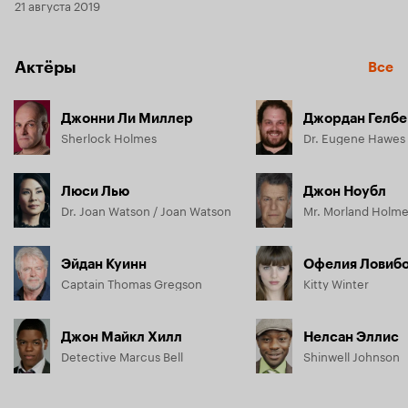
21 августа 2019
Актёры
Все
Джонни Ли Миллер
Джордан Гелб
Sherlock Holmes
Dr. Eugene Hawes
Люси Лью
Джон Ноубл
Dr. Joan Watson / Joan Watson
Эйдан Куинн
Офелия Ловиб
Captain Thomas Gregson
Kitty Winter
Джон Майкл Хилл
Нелсан Эллис
Detective Marcus Bell
Shinwell Johnson