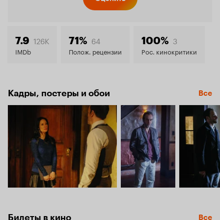
Кинопо
7.6
126K
64
3
7.9
71%
100%
IMDb
Полож. рецензии
Рос. кинокритики
Кадры, постеры и обои
Все
Билеты в кино
Все