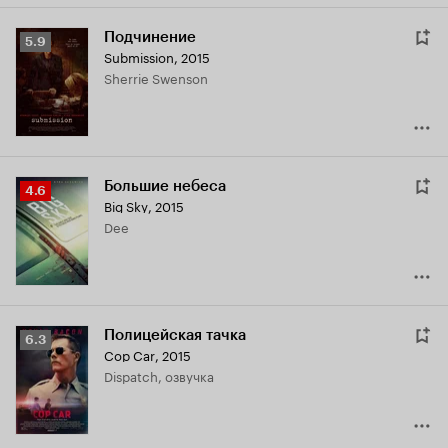
Подчинение
Рейтинг
5.9
Submission
,
2015
Кинопоиска
Sherrie Swenson
5.9
Большие небеса
Рейтинг
4.6
Big Sky
,
2015
Кинопоиска
Dee
4.6
Полицейская тачка
Рейтинг
6.3
Cop Car
,
2015
Кинопоиска
Dispatch, озвучка
6.3