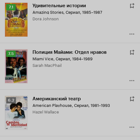
Удивительные истории
Рейтинг
7.1
Amazing Stories
,
Сериал, 1985–1987
Кинопоиска
Dora Johnson
7.1
Полиция Майами: Отдел нравов
Рейтинг
7.5
Miami Vice
,
Сериал, 1984–1989
Кинопоиска
Sarah MacPhail
7.5
Американский театр
Рейтинг
6.2
American Playhouse
,
Сериал, 1981–1993
Кинопоиска
Hazel Wallace
6.2