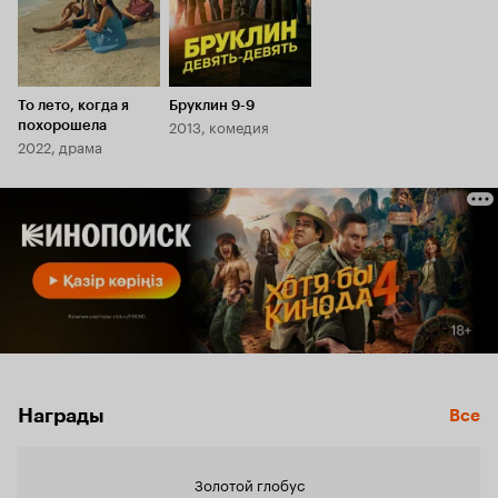
То лето, когда я
Бруклин 9-9
2013, комедия
похорошела
2022, драма
Награды
Все
Золотой глобус