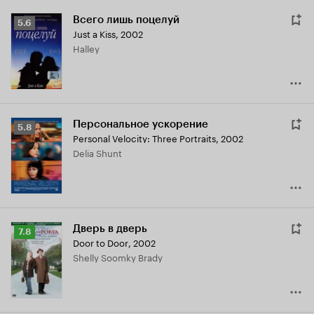
Всего лишь поцелуй
Рейтинг
5.6
Just a Kiss
,
2002
Кинопоиска
Halley
5.6
Персональное ускорение
Рейтинг
5.8
Personal Velocity: Three Portraits
,
2002
Кинопоиска
Delia Shunt
5.8
Дверь в дверь
Рейтинг
7.8
Door to Door
,
2002
Кинопоиска
Shelly Soomky Brady
7.8