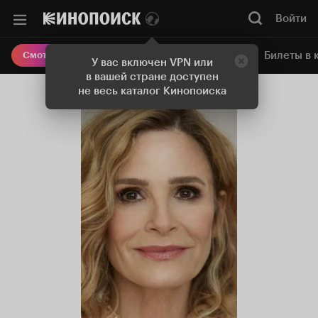
Войти
Онлайн-кинотеатр
Билеты в 
Смотреть кино
У вас включен VPN или
в вашей стране доступен
не весь каталог Кинопоиска