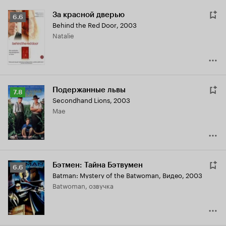
За красной дверью
Рейтинг
6.6
Behind the Red Door
,
2003
Кинопоиска
Natalie
6.6
Подержанные львы
Рейтинг
7.8
Secondhand Lions
,
2003
Кинопоиска
Mae
7.8
Бэтмен: Тайна Бэтвумен
Рейтинг
6.6
Batman: Mystery of the Batwoman
,
Видео, 2003
Кинопоиска
Batwoman, озвучка
6.6