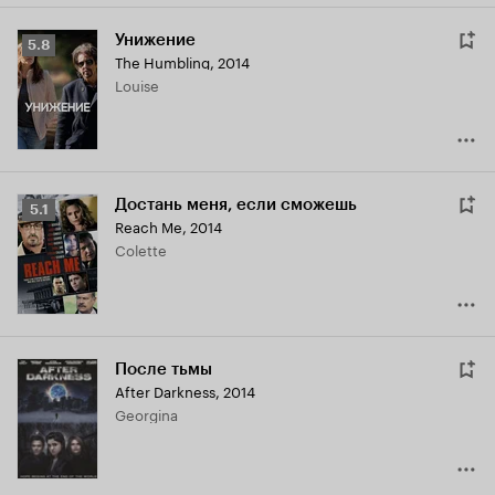
Унижение
Рейтинг
5.8
The Humbling
,
2014
Кинопоиска
Louise
5.8
Достань меня, если сможешь
Рейтинг
5.1
Reach Me
,
2014
Кинопоиска
Colette
5.1
После тьмы
After Darkness
,
2014
Georgina