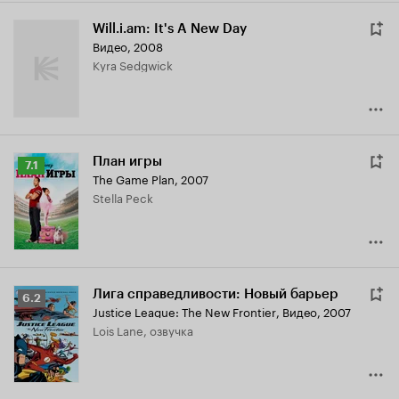
Will.i.am: It's A New Day
Видео, 2008
Kyra Sedgwick
План игры
Рейтинг
7.1
The Game Plan
,
2007
Кинопоиска
Stella Peck
7.1
Лига справедливости: Новый барьер
Рейтинг
6.2
Justice League: The New Frontier
,
Видео, 2007
Кинопоиска
Lois Lane, озвучка
6.2