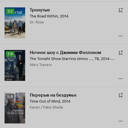
Тронутые
Рейтинг
7.2
The Road Within
,
2014
Кинопоиска
Dr. Rose
7.2
Ночное шоу с Джимми Фэллоном
Рейтинг
7.9
The Tonight Show Starring Jimmy Fallon
,
ТВ, 2014–...
Кинопоиска
Mary Travers
7.9
Перерыв на бездумье
Рейтинг
5.8
Time Out of Mind
,
2014
Кинопоиска
Karen / Fake Sheila
5.8