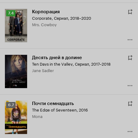
Корпорация
Рейтинг
7.4
Corporate
,
Сериал, 2018–2020
Кинопоиска
Mrs. Cowboy
7.4
Десять дней в долине
Ten Days in the Valley
,
Сериал, 2017–2018
Jane Sadler
Почти семнадцать
Рейтинг
6.7
The Edge of Seventeen
,
2016
Кинопоиска
Mona
6.7