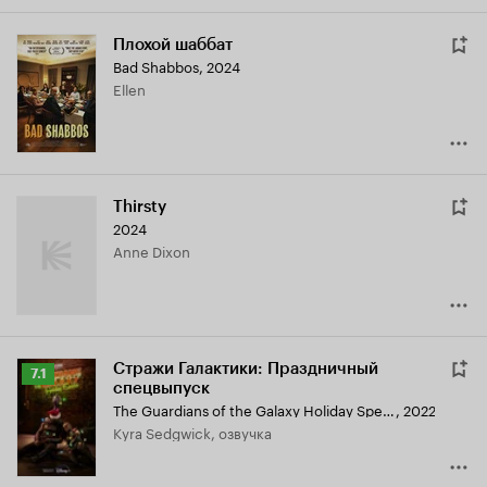
Плохой шаббат
Bad Shabbos
,
2024
Ellen
Thirsty
2024
Anne Dixon
Стражи Галактики: Праздничный
Рейтинг
7.1
спецвыпуск
Кинопоиска
The Guardians of the Galaxy Holiday Special
,
2022
7.1
Kyra Sedgwick, озвучка