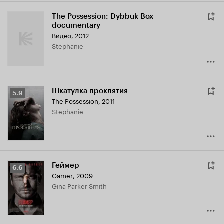
The Possession: Dybbuk Box
documentary
Видео, 2012
Stephanie
Шкатулка проклятия
Рейтинг
5.9
The Possession
,
2011
Кинопоиска
Stephanie
5.9
Геймер
Рейтинг
6.6
Gamer
,
2009
Кинопоиска
Gina Parker Smith
6.6