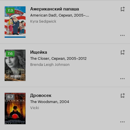
Американский папаша
Рейтинг
7.3
American Dad!
,
Сериал, 2005–...
Кинопоиска
Kyra Sedgwick
7.3
Ищейка
Рейтинг
7.6
The Closer
,
Сериал, 2005–2012
Кинопоиска
Brenda Leigh Johnson
7.6
Дровосек
Рейтинг
6.7
The Woodsman
,
2004
Кинопоиска
Vicki
6.7