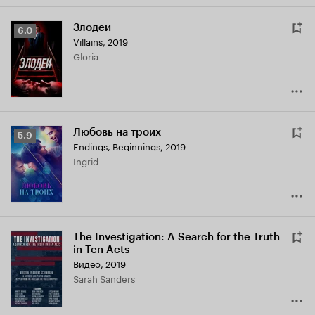
Злодеи
Рейтинг
6.0
Villains
,
2019
Кинопоиска
Gloria
6.0
Любовь на троих
Рейтинг
5.9
Endings, Beginnings
,
2019
Кинопоиска
Ingrid
5.9
The Investigation: A Search for the Truth
in Ten Acts
Видео, 2019
Sarah Sanders