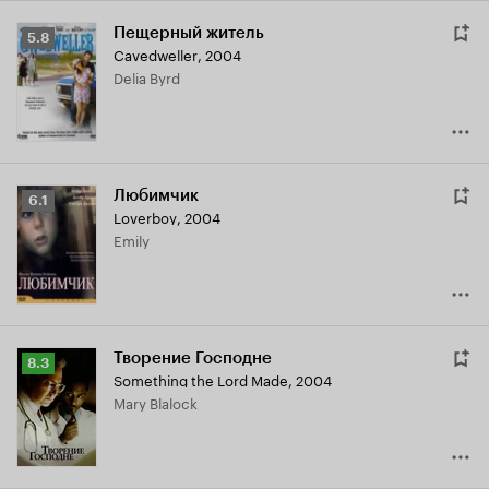
Пещерный житель
Рейтинг
5.8
Cavedweller
,
2004
Кинопоиска
Delia Byrd
5.8
Любимчик
Рейтинг
6.1
Loverboy
,
2004
Кинопоиска
Emily
6.1
Творение Господне
Рейтинг
8.3
Something the Lord Made
,
2004
Кинопоиска
Mary Blalock
8.3