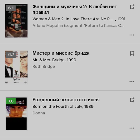
Женщины и мужчины 2: В любви нет
Рейтинг
6.1
правил
Кинопоиска
Women & Men 2: In Love There Are No Rules
,
1991
6.1
Arlene Megeffin (segment "Return to Kansas City")
Мистер и миссис Бридж
Рейтинг
6.7
Mr. & Mrs. Bridge
,
1990
Кинопоиска
Ruth Bridge
6.7
Рожденный четвертого июля
Рейтинг
7.6
Born on the Fourth of July
,
1989
Кинопоиска
Donna
7.6