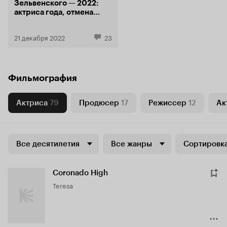
Зельвенского — 2022:
актриса года, отмена
года, битва года, а также
лучшие фильмы
21 декабря 2022
23
и сериалы
Фильмография
Актриса
79
Продюсер
17
Режиссер
12
Ак
Все десятилетия
Все жанры
Сортировка
Coronado High
Teresa