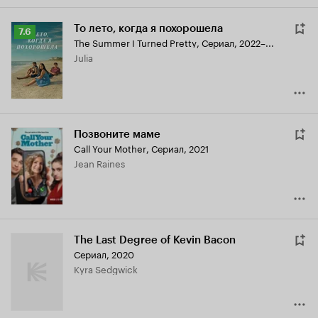
То лето, когда я похорошела
Рейтинг
7.6
The Summer I Turned Pretty
,
Сериал, 2022–...
Кинопоиска
Julia
7.6
Позвоните маме
Call Your Mother
,
Сериал, 2021
Jean Raines
The Last Degree of Kevin Bacon
Сериал, 2020
Kyra Sedgwick