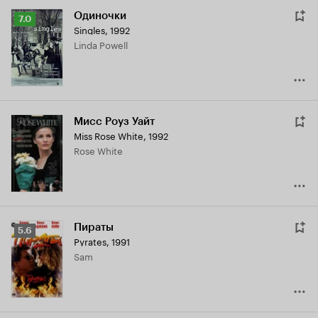
Одиночки
Рейтинг
7.0
Singles
,
1992
Кинопоиска
Linda Powell
7.0
Мисс Роуз Уайт
Miss Rose White
,
1992
Rose White
Пираты
Рейтинг
5.6
Pyrates
,
1991
Кинопоиска
Sam
5.6