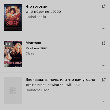
Что готовим
What's Cooking?
,
2000
Rachel Seelig
Монтана
Рейтинг
6.0
Montana
,
1998
Кинопоиска
Claire
6.0
Двенадцатая ночь, или что вам угодно
Twelfth Night, or What You Will
,
1998
Countess Olivia