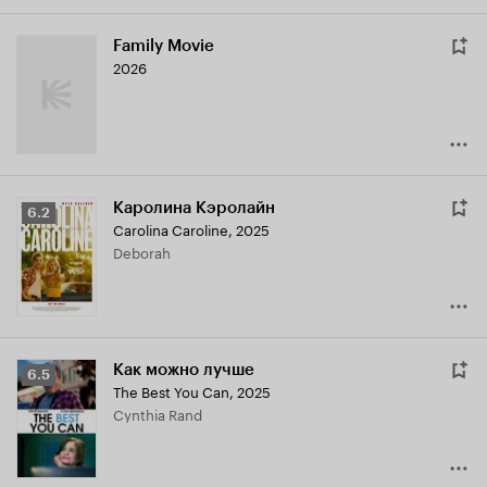
Family Movie
2026
Каролина Кэролайн
Рейтинг
6.2
Carolina Caroline
,
2025
Кинопоиска
Deborah
6.2
Как можно лучше
Рейтинг
6.5
The Best You Can
,
2025
Кинопоиска
Cynthia Rand
6.5