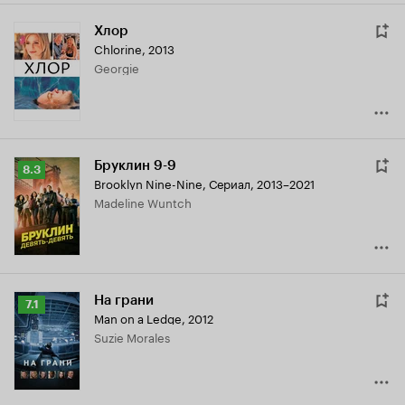
Хлор
Chlorine
,
2013
Georgie
Бруклин 9-9
Рейтинг
8.3
Brooklyn Nine-Nine
,
Сериал, 2013–2021
Кинопоиска
Madeline Wuntch
8.3
На грани
Рейтинг
7.1
Man on a Ledge
,
2012
Кинопоиска
Suzie Morales
7.1