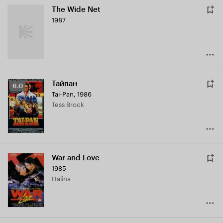
The Wide Net
1987
Тайпан
Рейтинг
6.0
Tai-Pan
,
1986
Кинопоиска
Tess Brock
6.0
War and Love
1985
Halina