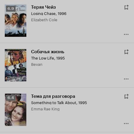
Теряя Чейз
Рейтинг
6.9
Losing Chase
,
1996
Кинопоиска
Elizabeth Cole
6.9
Собачья жизнь
The Low Life
,
1995
Bevan
Тема для разговора
Рейтинг
6.4
Something to Talk About
,
1995
Кинопоиска
Emma Rae King
6.4