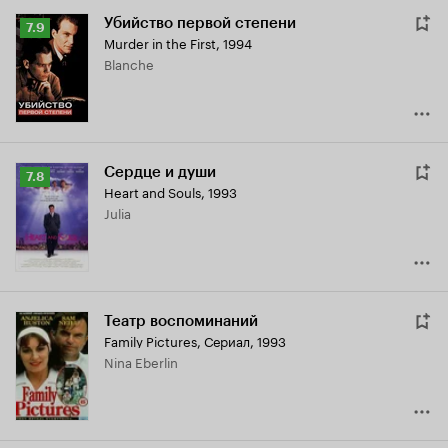
Убийство первой степени
Рейтинг
7.9
Murder in the First
,
1994
Кинопоиска
Blanche
7.9
Сердце и души
Рейтинг
7.8
Heart and Souls
,
1993
Кинопоиска
Julia
7.8
Театр воспоминаний
Family Pictures
,
Сериал, 1993
Nina Eberlin