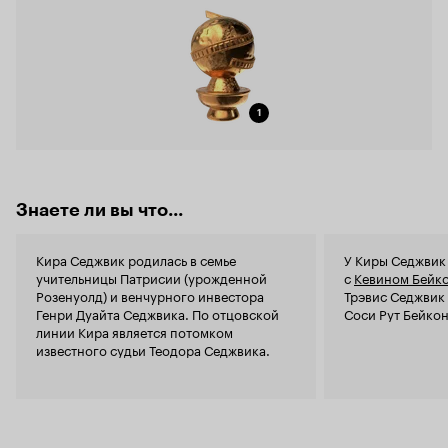
1
Знаете ли вы что...
Кира Седжвик родилась в семье
У Киры Седжвик 
учительницы Патрисии (урожденной
с
Кевином Бейк
Розенуолд) и венчурного инвестора
Трэвис Седжвик 
Генри Дуайта Седжвика. По отцовской
Соси Рут Бейкон 
линии Кира является потомком
известного судьи Теодора Седжвика.