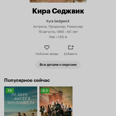
Кира Седжвик
Kyra Sedgwick
Актриса, Продюсер, Режиссер
19 августа, 1965
•
60 лет
Лев
•
1.65 м
Любимая звезда
Добавить
Все детали о персоне
Популярное сейчас
Рейтинг
Рейтинг
7.6
8.3
Кинопоиска
Кинопоиска
7.6
8.3