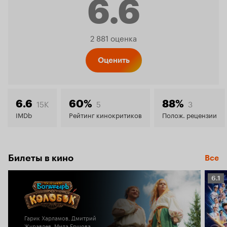
6.6
Рейтинг
2 881 оценка
Кинопо
Оценить
6.6
15K
5
3
6.6
60%
88%
IMDb
Рейтинг кинокритиков
Полож. рецензии
Билеты в кино
Все
Рейт
6.1
Кино
6.1
Гарик Харламов, Дмитрий
Журавлев, Мила Ершова