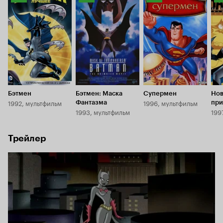
Кинопоиска
Кинопоиска
Кинопоиска
К
8.0
7.4
7.0
7.
Бэтмен
Бэтмен: Маска
Супермен
Но
1992, мультфильм
1996, мультфильм
Фантазма
при
1993, мультфильм
199
Бэт
Трейлер