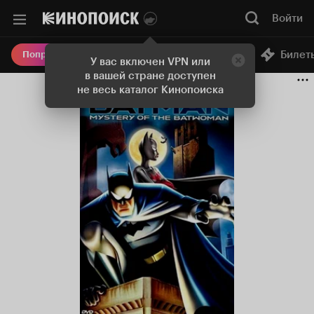
Войти
Онлайн-кинотеатр
Билет
Попробовать Плюс
У вас включен VPN или
в вашей стране доступен
не весь каталог Кинопоиска