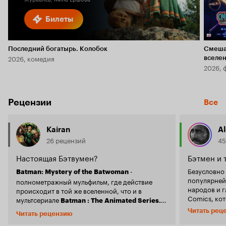
Билеты
Последний богатырь. Колобок
Смеша
2026, комедия
вселе
2026, 
Рецензии
Все
Kairan
Al
26 рецензий
45
Настоящая Бэтвумен?
Бэтмен и 
-
Безусловно 
Batman: Mystery of the Batwoman
популярней
полнометражный мульфильм, где действие
народов и г
происходит в той же вселенной, что и в
Comics, ко
мультсериале
Batman : The Animated Series.
постоянно,
Завязка такова: Бэтмен и Робин-Тим Дрейк, как
Читать рец
Читать рецензию
похождения 
обычно патрулируют город, когда натыкаются
отражается 