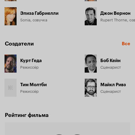
Элиза Габриелли
Джон Вернон
Sonia, озвучка
Rupert Thorne, оз
Создатели
Все
Курт Геда
Боб Кейн
Режиссёр
Сценарист
Тим Молтби
Майкл Ривз
Режиссёр
Сценарист
Рейтинг фильма