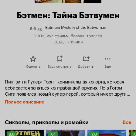
Бэтмен: Тайна Бэтвумен
Batman: Mystery of the Batwoman
3K
Рейтинг
6.6
Кинопоиска
2003, мультфильм, боевик, триллер
6.6
США, 1 ч 15 мин
Оценить
Буду смотреть
Добавить
Еще
Пингвин и Руперт Торн - криминальная когорта, которая 
собирается заняться контрабандой оружия. Но в Готэм 
Сити появился новый супер-герой, который имеет другие 
планы насчет этих предпринимателей - Женщина-летучая 
Полное описание
мышь! С суперсовременными приспособлениями и 
крепкими кулаками она стала настоящей грозой 
преступников...
Сиквелы, приквелы и ремейки
Все
Рейтинг
Рейтинг
Рейтинг
Р
8.0
7.4
7.0
7