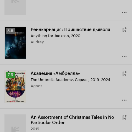
Реинкарнация: Пришествие дьявола
Рейтинг
5.5
Anything for Jackson
,
2020
Кинопоиска
Audrey
5.5
Академия «Амбрелла»
Рейтинг
7.5
The Umbrella Academy
,
Сериал, 2019–2024
Кинопоиска
Agnes
7.5
An Assortment of Christmas Tales in No
Particular Order
2019