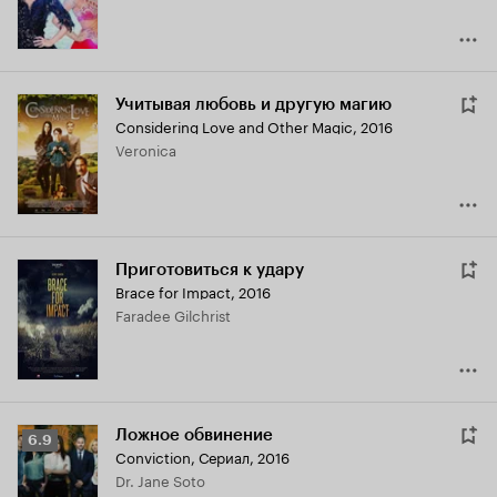
Учитывая любовь и другую магию
Considering Love and Other Magic
,
2016
Veronica
Приготовиться к удару
Brace for Impact
,
2016
Faradee Gilchrist
Ложное обвинение
Рейтинг
6.9
Conviction
,
Сериал, 2016
Кинопоиска
Dr. Jane Soto
6.9