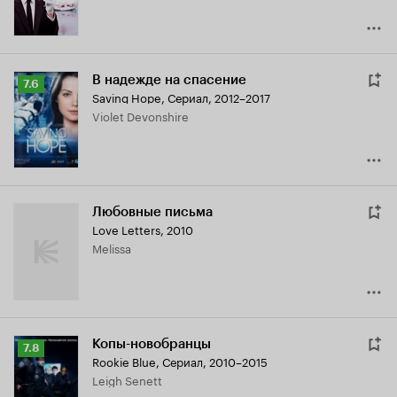
В надежде на спасение
Рейтинг
7.6
Saving Hope
,
Сериал, 2012–2017
Кинопоиска
Violet Devonshire
7.6
Любовные письма
Love Letters
,
2010
Melissa
Копы-новобранцы
Рейтинг
7.8
Rookie Blue
,
Сериал, 2010–2015
Кинопоиска
Leigh Senett
7.8