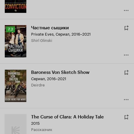
Частные сыщики
Рейтинг
7.2
Private Eyes
,
Сериал, 2016–2021
Кинопоиска
Shirl Glinski
7.2
Baroness Von Sketch Show
Сериал, 2016–2021
Deirdre
The Curse of Clara: A Holiday Tale
2015
рассказчик