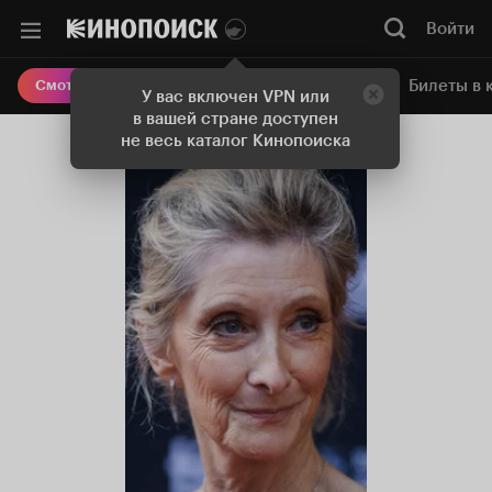
Войти
Онлайн-кинотеатр
Билеты в 
Смотреть кино
У вас включен VPN или
в вашей стране доступен
не весь каталог Кинопоиска