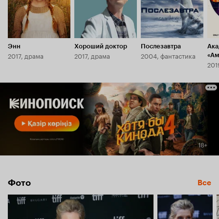
Энн
Хороший доктор
Послезавтра
Ака
2017, драма
2017, драма
2004, фантастика
«Ам
201
Фото
Все