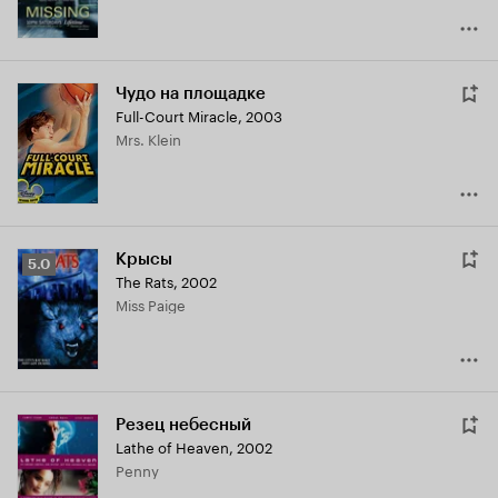
Чудо на площадке
Full-Court Miracle
,
2003
Mrs. Klein
Крысы
Рейтинг
5.0
The Rats
,
2002
Кинопоиска
Miss Paige
5.0
Резец небесный
Lathe of Heaven
,
2002
Penny