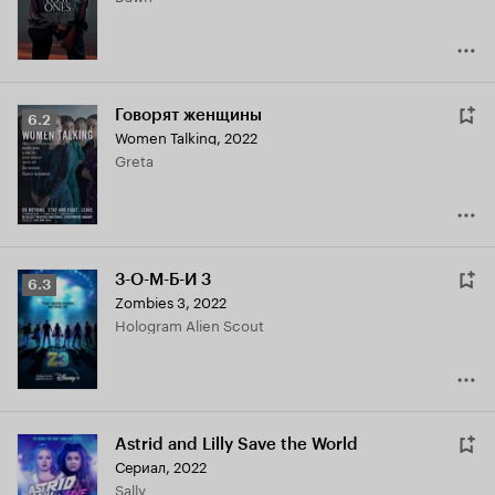
Говорят женщины
Рейтинг
6.2
Women Talking
,
2022
Кинопоиска
Greta
6.2
З-О-М-Б-И 3
Рейтинг
6.3
Zombies 3
,
2022
Кинопоиска
Hologram Alien Scout
6.3
Astrid and Lilly Save the World
Сериал, 2022
Sally