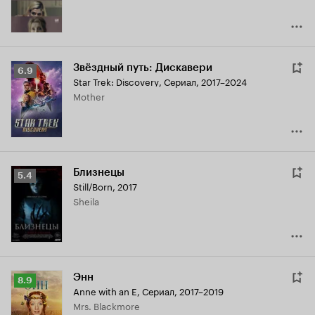
Звёздный путь: Дискавери
Рейтинг
6.9
Star Trek: Discovery
,
Сериал, 2017–2024
Кинопоиска
Mother
6.9
Близнецы
Рейтинг
5.4
Still/Born
,
2017
Кинопоиска
Sheila
5.4
Энн
Рейтинг
8.9
Anne with an E
,
Сериал, 2017–2019
Кинопоиска
Mrs. Blackmore
8.9