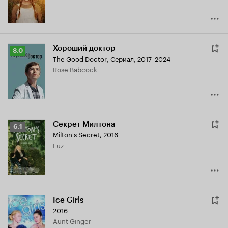
Хороший доктор
Рейтинг
8.0
The Good Doctor
,
Сериал, 2017–2024
Кинопоиска
Rose Babcock
8.0
Секрет Милтона
Рейтинг
6.1
Milton's Secret
,
2016
Кинопоиска
Luz
6.1
Ice Girls
2016
Aunt Ginger