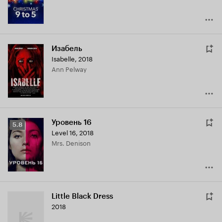
Изабель
Isabelle
,
2018
Ann Pelway
Уровень 16
Рейтинг
5.8
Level 16
,
2018
Кинопоиска
Mrs. Denison
5.8
Little Black Dress
2018