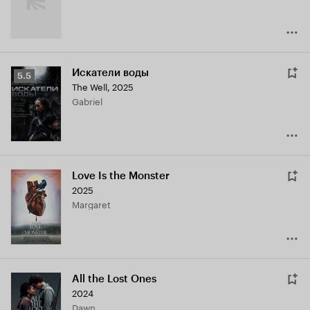
Искатели воды
Рейтинг
5.5
The Well
,
2025
Кинопоиска
Gabriel
5.5
Love Is the Monster
2025
Margaret
All the Lost Ones
2024
Dawn