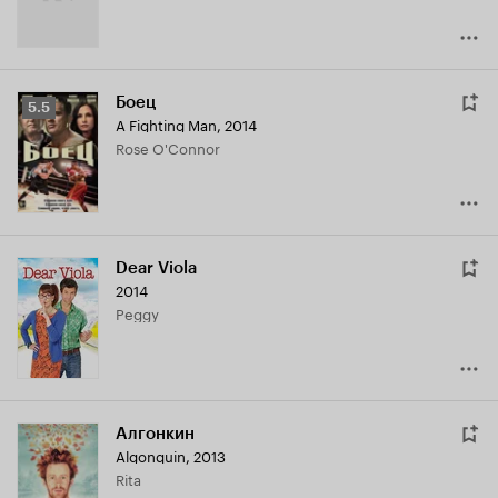
Боец
Рейтинг
5.5
A Fighting Man
,
2014
Кинопоиска
Rose O'Connor
5.5
Dear Viola
2014
Peggy
Алгонкин
Algonquin
,
2013
Rita