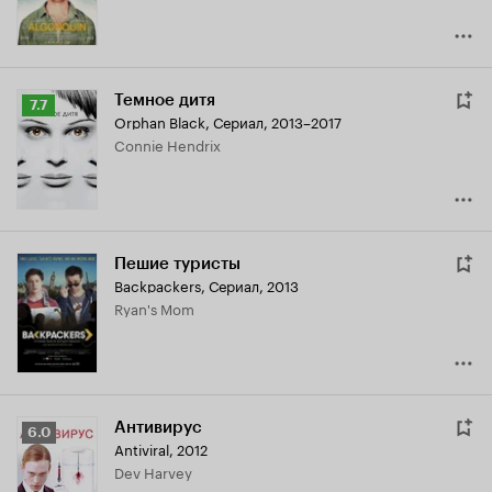
Темное дитя
Рейтинг
7.7
Orphan Black
,
Сериал, 2013–2017
Кинопоиска
Connie Hendrix
7.7
Пешие туристы
Backpackers
,
Сериал, 2013
Ryan's Mom
Антивирус
Рейтинг
6.0
Antiviral
,
2012
Кинопоиска
Dev Harvey
6.0