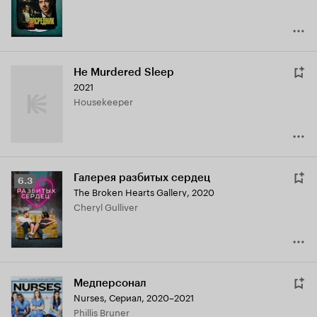
He Murdered Sleep
2021
Housekeeper
Галерея разбитых сердец
Рейтинг
6.3
The Broken Hearts Gallery
,
2020
Кинопоиска
Cheryl Gulliver
6.3
Медперсонал
Nurses
,
Сериал, 2020–2021
Phillis Bruner