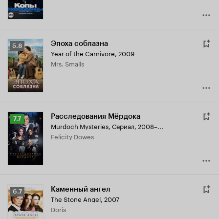
Эпоха соблазна
Рейтинг
5.8
Year of the Carnivore
,
2009
Кинопоиска
Mrs. Smalls
5.8
Расследования Мёрдока
Рейтинг
7.7
Murdoch Mysteries
,
Сериал, 2008–...
Кинопоиска
Felicity Dowes
7.7
Каменный ангел
Рейтинг
6.7
The Stone Angel
,
2007
Кинопоиска
Doris
6.7