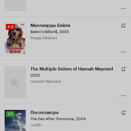
Миллиарды Бэйли
Рейтинг
4.8
Bailey's Billion$
,
2005
Кинопоиска
Peggy Delaney
4.8
The Multiple Selves of Hannah Maynard
2005
Hannah Maynard
Послезавтра
Рейтинг
7.7
The Day After Tomorrow
,
2004
Кинопоиска
Judith
7.7