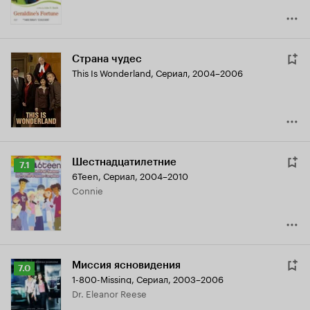
Страна чудес
This Is Wonderland
,
Сериал, 2004–2006
Шестнадцатилетние
Рейтинг
7.1
6Teen
,
Сериал, 2004–2010
Кинопоиска
Connie
7.1
Миссия ясновидения
Рейтинг
7.0
1-800-Missing
,
Сериал, 2003–2006
Кинопоиска
Dr. Eleanor Reese
7.0