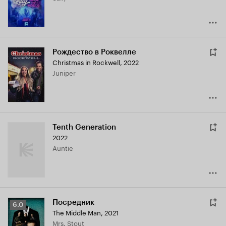
Рождество в Роквелле
Christmas in Rockwell
,
2022
Juniper
Tenth Generation
2022
Auntie
Посредник
Рейтинг
6.0
The Middle Man
,
2021
Кинопоиска
Mrs. Stout
6.0