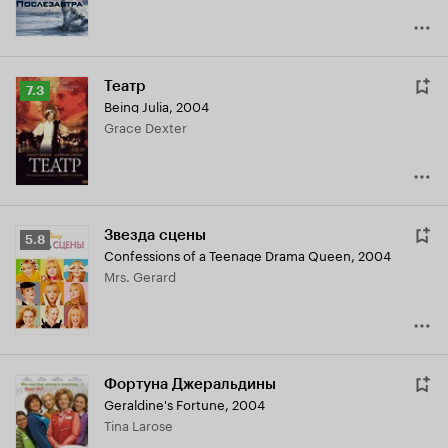
Театр
Рейтинг
7.3
Being Julia
,
2004
Кинопоиска
Grace Dexter
7.3
Звезда сцены
Рейтинг
5.8
Confessions of a Teenage Drama Queen
,
2004
Кинопоиска
Mrs. Gerard
5.8
Фортуна Джеральдины
Geraldine's Fortune
,
2004
Tina Larose