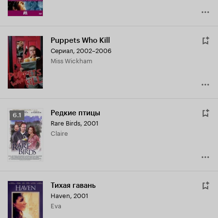
Puppets Who Kill
Сериал, 2002–2006
Miss Wickham
Редкие птицы
Рейтинг
6.1
Rare Birds
,
2001
Кинопоиска
Claire
6.1
Тихая гавань
Haven
,
2001
Eva