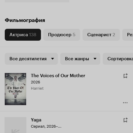
Фильмография
Актриса
138
Продюсер
5
Сценарист
2
Ре
Все десятилетия
Все жанры
Сортировка
The Voices of Our Mother
2026
Harriet
Yaga
Сериал, 2026–...