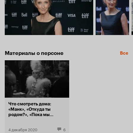
Материалы о персоне
Все
Что смотреть дома:
«Манк», «Откуда ты
родом?», «Пока мы
молоды»
4 декабря 2020
6