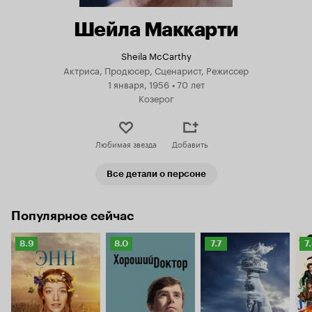
Шейла Маккарти
Sheila McCarthy
Актриса, Продюсер, Сценарист, Режиссер
1 января, 1956
•
70 лет
Козерог
Любимая звезда
Добавить
Все детали о персоне
Популярное сейчас
Рейтинг
Рейтинг
Рейтинг
Р
8.9
8.0
7.7
7
Кинопоиска
Кинопоиска
Кинопоиска
К
8.9
8.0
7.7
7.