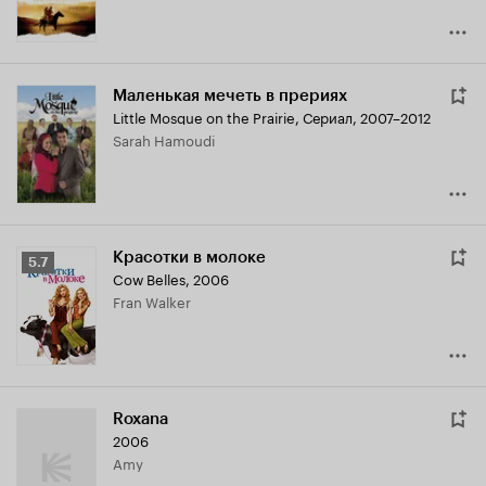
Маленькая мечеть в прериях
Little Mosque on the Prairie
,
Сериал, 2007–2012
Sarah Hamoudi
Красотки в молоке
Рейтинг
5.7
Cow Belles
,
2006
Кинопоиска
Fran Walker
5.7
Roxana
2006
Amy