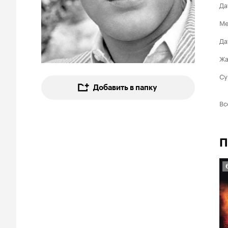
Да
Ме
Да
Ж
Су
Добавить в папку
Вс
П
6