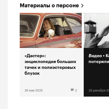
Материалы о персоне
«Дастер»:
Видео
К
энциклопедия больших
потеряли
тачек и полиэстеровых
блузок
26 мая 2025
2
29 декабря 2