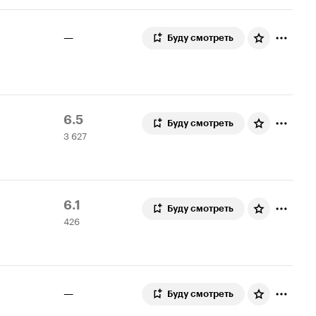
—
Буду смотреть
Рейтинг
3
6.5
Буду смотреть
3 627
Кинопоиска
627
6.5
оценок
Рейтинг
426
6.1
Буду смотреть
426
Кинопоиска
оценок
6.1
—
Буду смотреть