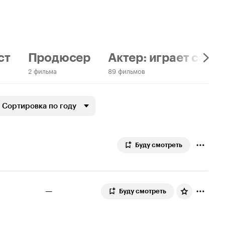
ст
Продюсер
Актер: играет само
2 фильма
89 фильмов
Сортировка по году
Буду смотреть
—
Буду смотреть