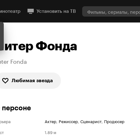
инотеатр
Установить на ТВ
Питер Фонда
eter Fonda
Любимая звезда
 персоне
рьера
Актер
,
Режиссер
,
Сценарист
,
Продюсер
ст
1.89 м