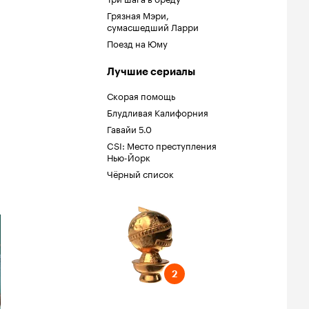
Грязная Мэри,
сумасшедший Ларри
Поезд на Юму
Лучшие сериалы
Скорая помощь
Блудливая Калифорния
Гавайи 5.0
CSI: Место преступления
Нью-Йорк
Чёрный список
обус
ель
тёр второго
и-сериала или
2
2
 ТВ
асть Айн Рэнд