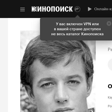
Онлайн-к
У вас включен VPN или
в вашей стране доступен
не весь каталог Кинопоиска
P
О
Ка
Ро