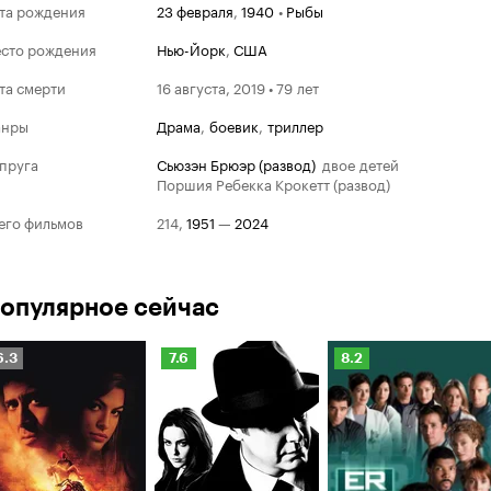
та рождения
23 февраля
,
1940
•
Рыбы
сто рождения
Нью-Йорк
,
США
та смерти
16 августа, 2019 • 79 лет
анры
драма
,
боевик
,
триллер
пруга
Сьюзэн Брюэр (развод)
двое детей
Поршия Ребекка Крокетт (развод)
его фильмов
214
,
1951
—
2024
опулярное сейчас
Золотой гл
Рейтинг
Рейтинг
Рейтинг
6.3
7.6
8.2
Кинопоиска
Кинопоиска
Кинопоиска
Победит
.3
7.6
8.2
Лучший ак
2000
плана мин
фильма на
Тайная стр