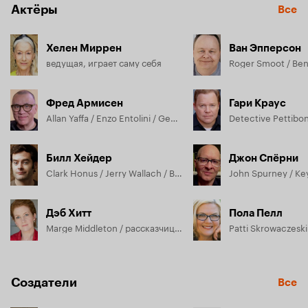
Актёры
Все
Хелен Миррен
Ван Эпперсон
ведущая, играет саму себя
Фред Армисен
Гари Краус
Allan Yaffa / Enzo Entolini / Gene Allen / Alvin Panagoulious / Arturo / Brad / Bryce Bowen / Detective Blakely / Dimo / Don Lentile / George the Postman / Kunuk / Kyle Riley / Lars Klegg / Lee Smith / Neeloofar Shirazi / Paul Lentile / Pipilok / Rex Logan / Tom O'Halloran
Билл Хейдер
Джон Спёрни
Clark Honus / Jerry Wallach / Barnabas Scott / Denver McIver / Marky / Nico Rodriguez / Parker Gail / Pete Reynolds / Robbie Wheadlan / Teddy Redbones / Trevor Kenney / Vivienne 'Little Vivvy' Van Kimpton / john Sachs
John Spurney / Ke
Дэб Хитт
Пола Пелл
Marge Middleton / рассказчица / Female Parole Board Officer / Marjorie Yoder
Patti Skrowaczeski 
Создатели
Все