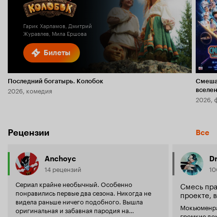
Кинопоиска
6.1
2.4
Гарик Харламов, Дмитрий
Журавлев, Мила Ершова
Билеты
Последний богатырь. Колобок
Смеша
2026, комедия
вселе
2026, 
Рецензии
Все
Anchoyc
D
14 рецензий
10
Сериал крайне необычный. Особенно
Смесь пра
понравились первые два сезона. Никогда не
проекте,
видела раньше ничего подобного. Вышла
Мокьюменра
оригинальная и забавная пародия на
громкие до