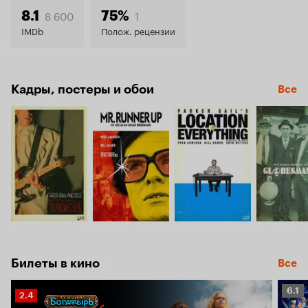
7.4
8 600
1
8.1
75%
IMDb
Полож. рецензии
Кадры, постеры и обои
Все
Билеты в кино
Все
Рейт
6.1
Рейтинг
2.4
Кино