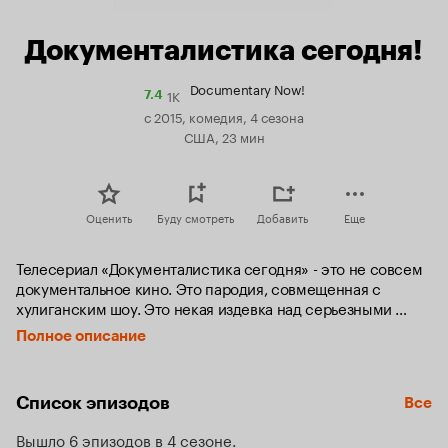
Документалистика сегодня!
Documentary Now!
1K
Рейтинг
7.4
Кинопоиска
с 2015, комедия, 4 сезона
7.4
США, 23 мин
Оценить
Буду смотреть
Добавить
Еще
Телесериал «Документалистика сегодня» - это не совсем 
документальное кино. Это пародия, совмещенная с 
хулиганским шоу. Это некая издевка над серьезными 
документальными фильмами. Причем каждая серия 
Полное описание
осмеивает новый документальный фильм.
Список эпизодов
Все
Вышло 6 эпизодов в 4 сезоне