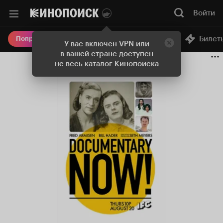
Войти
Онлайн-кинотеатр
Билет
Попробовать Плюс
У вас включен VPN или
в вашей стране доступен
не весь каталог Кинопоиска