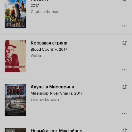
2017
Captain Iberson
Кровавая страна
Blood Country
,
2017
Webb
Акулы в Миссисипи
Mississippi River Sharks
,
2017
Jeremy London
Новый агент МакГайвер
Рейтинг