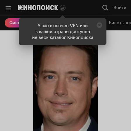
Войти
Онлайн-кинотеатр
Билеты в 
Смотреть кино
У вас включен VPN или
в вашей стране доступен
не весь каталог Кинопоиска