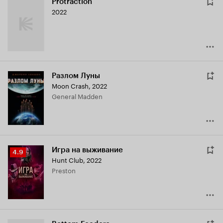
Protraction
2022
Разлом Луны
Moon Crash
,
2022
General Madden
Игра на выживание
Рейтинг
4.9
Hunt Club
,
2022
Кинопоиска
Preston
4.9