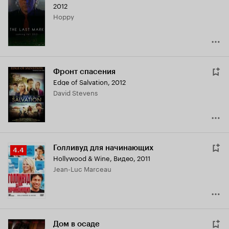
2012
Hoppy
Фронт спасения
Edge of Salvation
,
2012
David Stevens
Голливуд для начинающих
Рейтинг
4.4
Hollywood & Wine
,
Видео, 2011
Кинопоиска
Jean-Luc Marceau
4.4
Дом в осаде