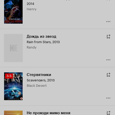
2014
Henry
Дождь из звезд
Rain from Stars
,
2013
Randy
Стервятники
Рейтинг
3.5
Scavengers
,
2013
Кинопоиска
Black Devert
3.5
Не проходи мимо меня