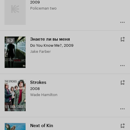
2009
Policeman two
Знаете ли вы меня
Рейтинг
5.2
Do You Know Me?
,
2009
Кинопоиска
Jake Farber
5.2
Strokes
2008
Wade Hamilton
Next of Kin