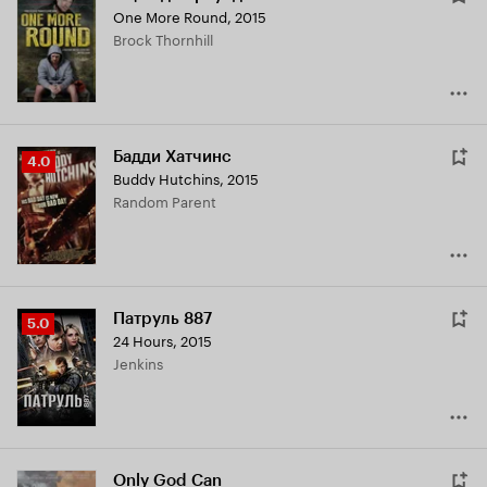
One More Round
,
2015
Brock Thornhill
Бадди Хатчинс
Рейтинг
4.0
Buddy Hutchins
,
2015
Кинопоиска
Random Parent
4.0
Патруль 887
Рейтинг
5.0
24 Hours
,
2015
Кинопоиска
Jenkins
5.0
Only God Can