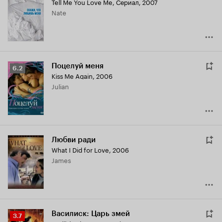
Tell Me You Love Me
,
Сериал, 2007
Кинопоиска
Nate
7.0
Поцелуй меня
Рейтинг
6.2
Kiss Me Again
,
2006
Кинопоиска
Julian
6.2
Любви ради
What I Did for Love
,
2006
James
Василиск: Царь змей
Рейтинг
3.7