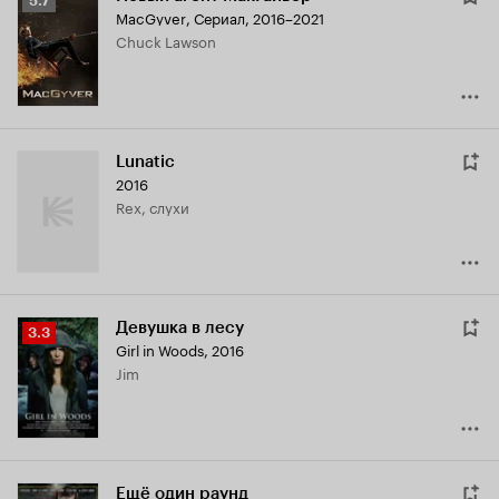
5.7
MacGyver
,
Сериал, 2016–2021
Кинопоиска
Chuck Lawson
5.7
Lunatic
2016
Rex, слухи
Девушка в лесу
Рейтинг
3.3
Girl in Woods
,
2016
Кинопоиска
Jim
3.3
Ещё один раунд