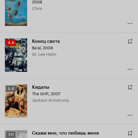
2008
Chris
Конец света
Рейтинг
4.8
Ba'al
,
2008
Кинопоиска
Dr. Lee Helm
4.8
Кидалы
Рейтинг
5.4
The Grift
,
2007
Кинопоиска
Jackson Armstrong
5.4
Скажи мне, что любишь меня
Рейтинг
7.0