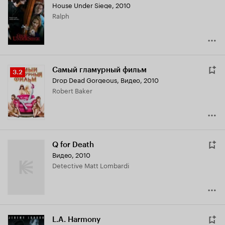
House Under Siege
,
2010
Ralph
Самый гламурный фильм
Рейтинг
3.2
Drop Dead Gorgeous
,
Видео, 2010
Кинопоиска
Robert Baker
3.2
Q for Death
Видео, 2010
Detective Matt Lombardi
L.A. Harmony