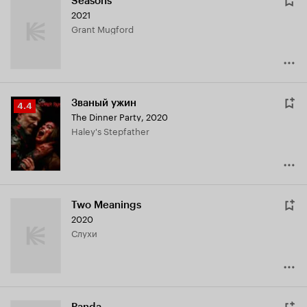
Seasons
2021
Grant Mugford
Званый ужин
Рейтинг
4.4
The Dinner Party
,
2020
Кинопоиска
Haley's Stepfather
4.4
Two Meanings
2020
слухи