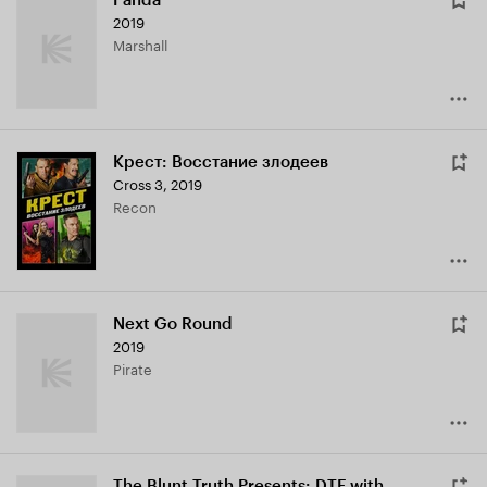
Panda
2019
Marshall
Крест: Восстание злодеев
Cross 3
,
2019
Recon
Next Go Round
2019
Pirate
The Blunt Truth Presents: DTF with