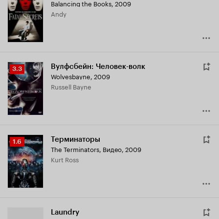
Balancing the Books
,
2009
Andy
Вулфсбейн: Человек-волк
Рейтинг
3.3
Wolvesbayne
,
2009
Кинопоиска
Russell Bayne
3.3
Терминаторы
Рейтинг
1.6
The Terminators
,
Видео, 2009
Кинопоиска
Kurt Ross
1.6
Laundry