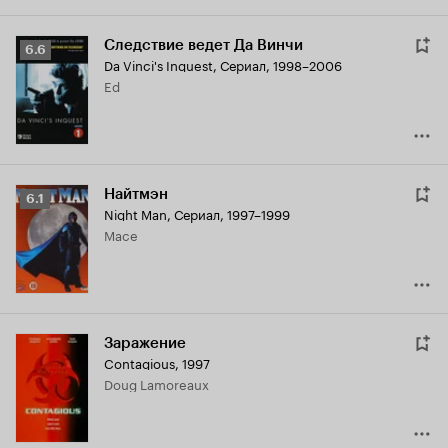
Следствие ведет Да Винчи
Рейтинг
6.6
Da Vinci's Inquest
,
Сериал, 1998–2006
Кинопоиска
Ed
6.6
Найтмэн
Рейтинг
6.1
Night Man
,
Сериал, 1997–1999
Кинопоиска
Mace
6.1
Заражение
Contagious
,
1997
Doug Lamoreaux