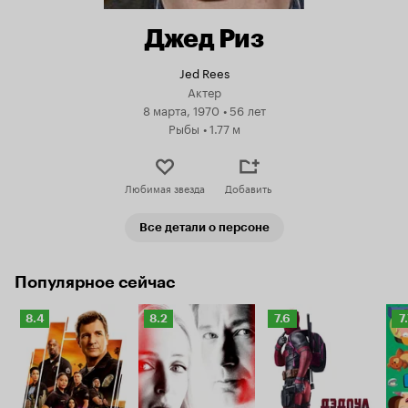
Джед Риз
Jed Rees
Актер
8 марта, 1970
•
56 лет
Рыбы
•
1.77 м
Любимая звезда
Добавить
Все детали о персоне
Популярное сейчас
Рейтинг
Рейтинг
Рейтинг
Р
8.4
8.2
7.6
7
Кинопоиска
Кинопоиска
Кинопоиска
К
8.4
8.2
7.6
7.