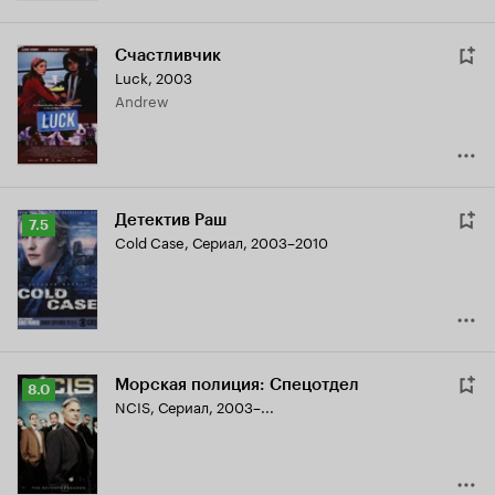
Счастливчик
Luck
,
2003
Andrew
Детектив Раш
Рейтинг
7.5
Cold Case
,
Сериал, 2003–2010
Кинопоиска
7.5
Морская полиция: Спецотдел
Рейтинг
8.0
NCIS
,
Сериал, 2003–...
Кинопоиска
8.0