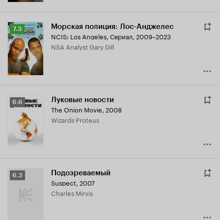
Морская полиция: Лос-Анджелес
Рейтинг
7.3
NCIS: Los Angeles
,
Сериал, 2009–2023
Кинопоиска
NSA Analyst Gary Dill
7.3
Луковые новости
Рейтинг
6.6
The Onion Movie
,
2008
Кинопоиска
Wizards Proteus
6.6
Подозреваемый
Рейтинг
6.2
Suspect
,
2007
Кинопоиска
Charles Mirvis
6.2