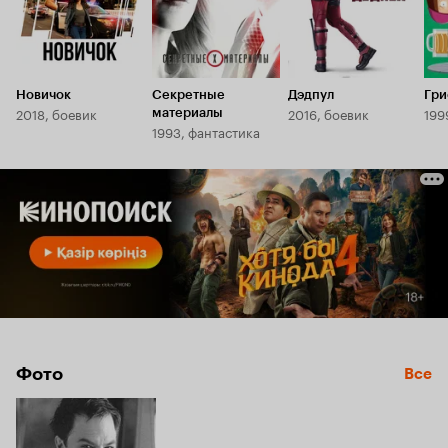
Новичок
Секретные
Дэдпул
Гр
2018, боевик
2016, боевик
199
материалы
1993, фантастика
Фото
Все