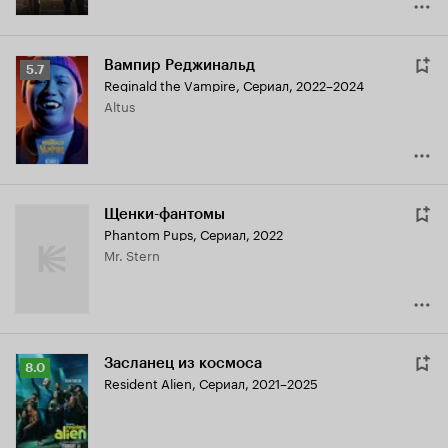
Вампир Реджинальд
Рейтинг
5.7
Reginald the Vampire
,
Сериал, 2022–2024
Кинопоиска
Altus
5.7
Щенки-фантомы
Phantom Pups
,
Сериал, 2022
Mr. Stern
Засланец из космоса
Рейтинг
8.0
Resident Alien
,
Сериал, 2021–2025
Кинопоиска
8.0