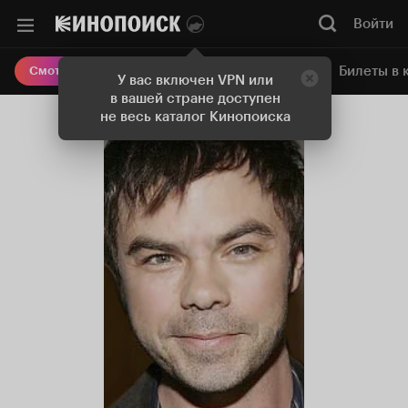
Войти
Онлайн-кинотеатр
Билеты в 
Смотреть кино
У вас включен VPN или
в вашей стране доступен
не весь каталог Кинопоиска