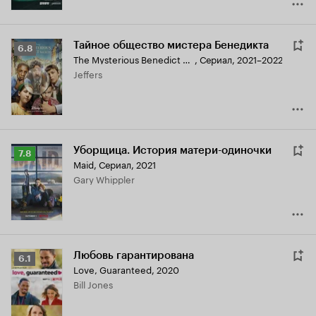
Тайное общество мистера Бенедикта
Рейтинг
6.8
The Mysterious Benedict Society
,
Сериал, 2021–2022
Кинопоиска
Jeffers
6.8
Уборщица. История матери-одиночки
Рейтинг
7.8
Maid
,
Сериал, 2021
Кинопоиска
Gary Whippler
7.8
Любовь гарантирована
Рейтинг
6.1
Love, Guaranteed
,
2020
Кинопоиска
Bill Jones
6.1