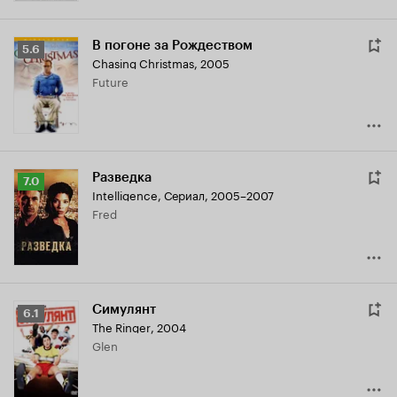
В погоне за Рождеством
Рейтинг
5.6
Chasing Christmas
,
2005
Кинопоиска
Future
5.6
Разведка
Рейтинг
7.0
Intelligence
,
Сериал, 2005–2007
Кинопоиска
Fred
7.0
Симулянт
Рейтинг
6.1
The Ringer
,
2004
Кинопоиска
Glen
6.1