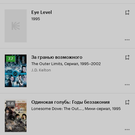
Eye Level
1995
За гранью возможного
Рейтинг
7.7
The Outer Limits
,
Сериал, 1995–2002
Кинопоиска
J.D. Kelton
7.7
Одинокая голубь: Годы беззакония
Рейтинг
6.6
Lonesome Dove: The Outlaw Years
,
Мини-сериал, 1995
Кинопоиска
6.6