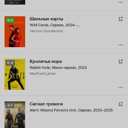
Шальные карты
Рейтинг
8.0
Wild Cards
,
Сериал, 2024–...
Кинопоиска
Vernon Gunderson
8.0
Кроличья нора
Рейтинг
6.9
Rabbit Hole
,
Мини-сериал, 2023
Кинопоиска
Manfred Larter
6.9
Сигнал тревоги
Рейтинг
6.1
Alert: Missing Persons Unit
,
Сериал, 2023–2025
Кинопоиска
6.1