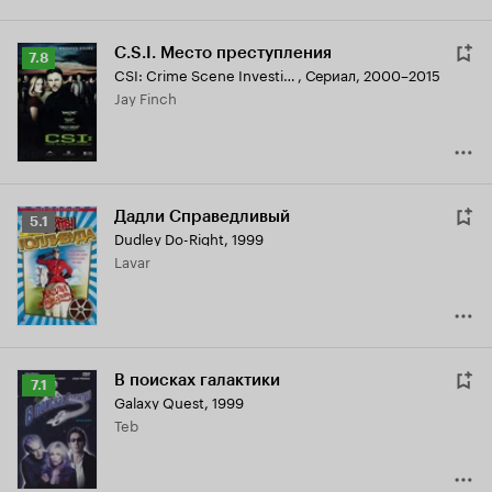
C.S.I. Место преступления
Рейтинг
7.8
CSI: Crime Scene Investigation
,
Сериал, 2000–2015
Кинопоиска
Jay Finch
7.8
Дадли Справедливый
Рейтинг
5.1
Dudley Do-Right
,
1999
Кинопоиска
Lavar
5.1
В поисках галактики
Рейтинг
7.1
Galaxy Quest
,
1999
Кинопоиска
Teb
7.1