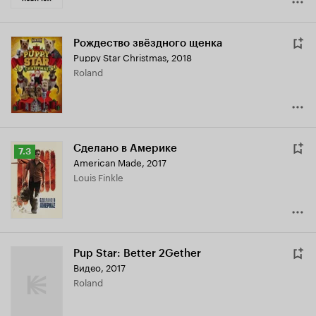
Рождество звёздного щенка
Puppy Star Christmas
,
2018
Roland
Сделано в Америке
Рейтинг
7.3
American Made
,
2017
Кинопоиска
Louis Finkle
7.3
Pup Star: Better 2Gether
Видео, 2017
Roland