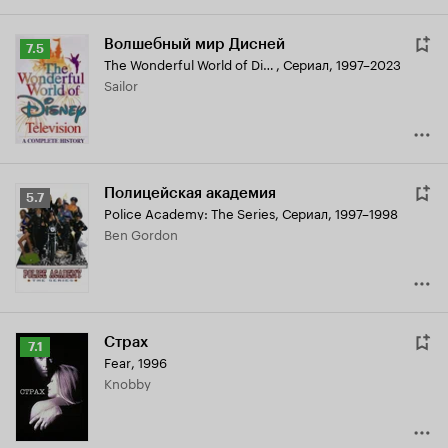
Волшебный мир Дисней
Рейтинг
7.5
The Wonderful World of Disney
,
Сериал, 1997–2023
Кинопоиска
Sailor
7.5
Полицейская академия
Рейтинг
5.7
Police Academy: The Series
,
Сериал, 1997–1998
Кинопоиска
Ben Gordon
5.7
Страх
Рейтинг
7.1
Fear
,
1996
Кинопоиска
Knobby
7.1