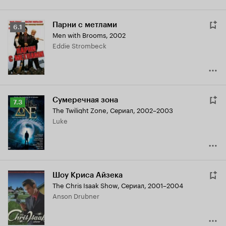
Парни с метлами
Рейтинг
6.1
Men with Brooms
,
2002
Кинопоиска
Eddie Strombeck
6.1
Сумеречная зона
Рейтинг
7.3
The Twilight Zone
,
Сериал, 2002–2003
Кинопоиска
Luke
7.3
Шоу Криса Айзека
The Chris Isaak Show
,
Сериал, 2001–2004
Anson Drubner