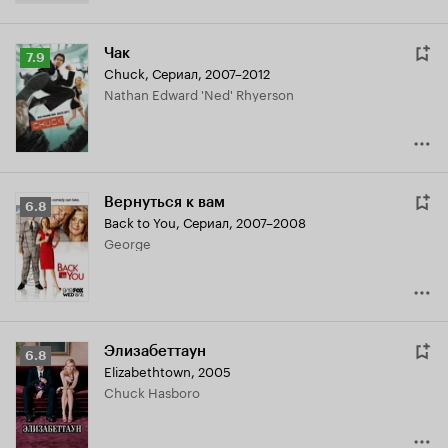
Чак
Рейтинг
7.9
Chuck
,
Сериал, 2007–2012
Кинопоиска
Nathan Edward 'Ned' Rhyerson
7.9
Вернуться к вам
Рейтинг
6.8
Back to You
,
Сериал, 2007–2008
Кинопоиска
George
6.8
Элизабеттаун
Рейтинг
6.8
Elizabethtown
,
2005
Кинопоиска
Chuck Hasboro
6.8