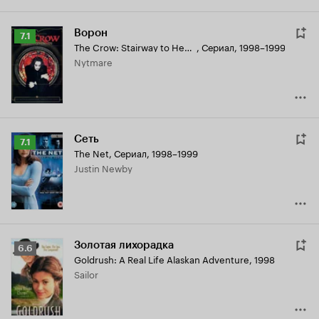
Ворон
Рейтинг
7.1
The Crow: Stairway to Heaven
,
Сериал, 1998–1999
Кинопоиска
Nytmare
7.1
Сеть
Рейтинг
7.1
The Net
,
Сериал, 1998–1999
Кинопоиска
Justin Newby
7.1
Золотая лихорадка
Рейтинг
6.6
Goldrush: A Real Life Alaskan Adventure
,
1998
Кинопоиска
Sailor
6.6