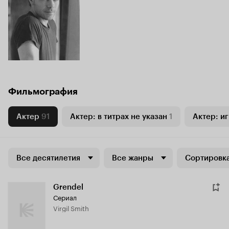
Фильмография
Актер
91
Актер: в титрах не указан
1
Актер: и
Все десятилетия
Все жанры
Сортировка
Grendel
Сериал
Virgil Smith