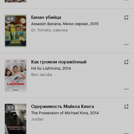
Банан-убийца
Рейтинг
5.6
Assassin Banana
,
Мини-сериал, 2015
Кинопоиска
Dr. Tomato, озвучка
5.6
Как громом поражённый
Hit by Lightning
,
2014
Ben Jacobs
Одержимость Майкла Кинга
Рейтинг
5.7
The Possession of Michael King
,
2014
Кинопоиска
Jordan
5.7