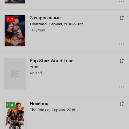
Зачарованные
Рейтинг
4.3
Charmed
,
Сериал, 2018–2022
Кинопоиска
Tallyman
4.3
Pup Star: World Tour
2018
Roland
Новичок
Рейтинг
8.4
The Rookie
,
Сериал, 2018–...
Кинопоиска
8.4