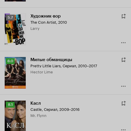
Художник-вор
Рейтинг
5.7
The Con Artist
,
2010
Кинопоиска
Larry
5.7
Милые обманщицы
Рейтинг
8.0
Pretty Little Liars
,
Сериал, 2010–2017
Кинопоиска
Hector Lime
8.0
Касл
Рейтинг
8.1
Castle
,
Сериал, 2009–2016
Кинопоиска
Mr. Flynn
8.1