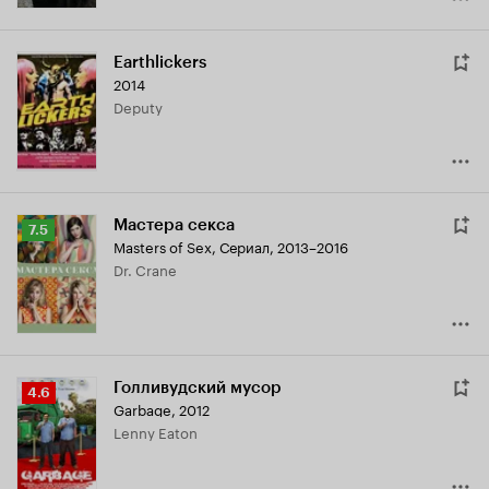
Earthlickers
2014
Deputy
Мастера секса
Рейтинг
7.5
Masters of Sex
,
Сериал, 2013–2016
Кинопоиска
Dr. Crane
7.5
Голливудский мусор
Рейтинг
4.6
Garbage
,
2012
Кинопоиска
Lenny Eaton
4.6