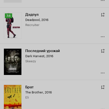
Дэдпул
Рейтинг
7.6
Deadpool
,
2016
Кинопоиска
Recruiter
7.6
Последний урожай
Dark Harvest
,
2016
Skeezy
Брат
The Brother
,
2016
Eli