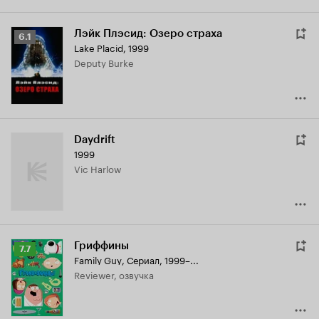
Лэйк Плэсид: Озеро страха
Рейтинг
6.1
Lake Placid
,
1999
Кинопоиска
Deputy Burke
6.1
Daydrift
1999
Vic Harlow
Гриффины
Рейтинг
7.7
Family Guy
,
Сериал, 1999–...
Кинопоиска
Reviewer, озвучка
7.7