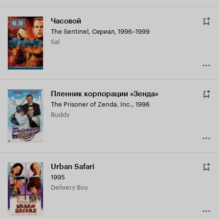
Часовой
Рейтинг
6.9
The Sentinel
,
Сериал, 1996–1999
Кинопоиска
Sal
6.9
Пленник корпорации «Зенда»
The Prisoner of Zenda, Inc.
,
1996
Buddy
Urban Safari
1995
Delivery Boy