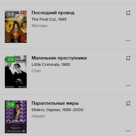
Последний провод
Рейтинг
5.8
The Final Cut
,
1995
Кинопоиска
Morrisey
5.8
Маленькие преступники
Рейтинг
7.5
Little Criminals
,
1995
Кинопоиска
Chet
7.5
Параллельные миры
Рейтинг
7.9
Sliders
,
Сериал, 1995–2000
Кинопоиска
Hipster
7.9