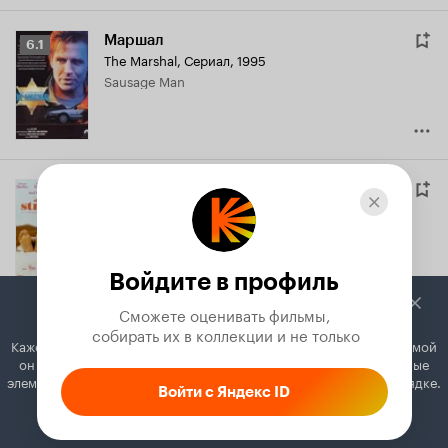
Маршал
Рейтинг
6.1
The Marshal
,
Сериал, 1995
Кинопоиска
Sausage Man
6.1
Постельные незнакомцы
Sleeping with Strangers
,
1994
Young Gardener
Войдите в профиль
Сможете оценивать фильмы,

 собирать их в коллекции и не только
Первородный грех
Кажется, вы используете блокировщик рекламы. Вместе с рекламой
Sin & Redemption
,
1994
он может отключать постеры, папки с фильмами и другие важные
Boy #2
элементы. Добавьте Кинопоиск в исключения, и всё будет в порядке.
Войти с Яндекс ID
Как это сделать