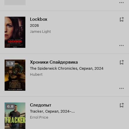
Lockbox
2026
James Light
Хроники Спайдервика
Рейтинг
5.9
The Spiderwick Chronicles
,
Сериал, 2024
Кинопоиска
Hubert
5.9
Следопыт
Рейтинг
6.8
Tracker
,
Сериал, 2024–...
Кинопоиска
Errol Price
6.8