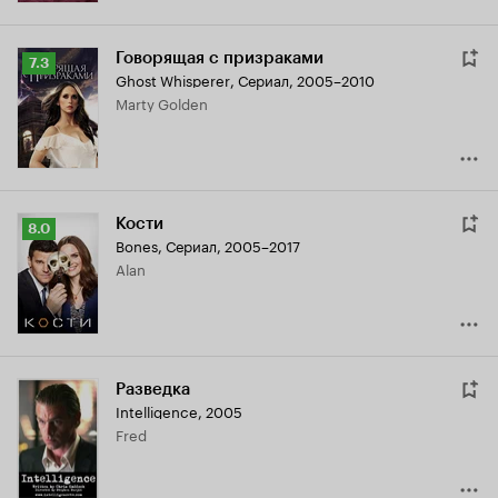
Говорящая с призраками
Рейтинг
7.3
Ghost Whisperer
,
Сериал, 2005–2010
Кинопоиска
Marty Golden
7.3
Кости
Рейтинг
8.0
Bones
,
Сериал, 2005–2017
Кинопоиска
Alan
8.0
Разведка
Intelligence
,
2005
Fred