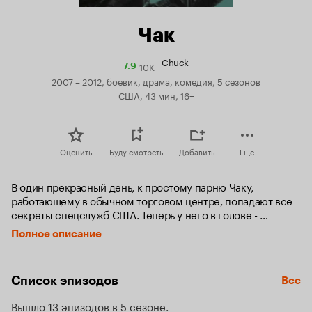
Чак
Chuck
10K
Рейтинг
7.9
Кинопоиска
2007 – 2012, боевик, драма, комедия, 5 сезонов
7.9
США, 43 мин, 16+
Оценить
Буду смотреть
Добавить
Еще
В один прекрасный день, к простому парню Чаку, 
работающему в обычном торговом центре, попадают все 
секреты спецслужб США. Теперь у него в голове - 
суперкомпьютер, а он сам - собственность правительства 
Полное описание
Соединенных Штатов…
Список эпизодов
Все
Вышло 13 эпизодов в 5 сезоне