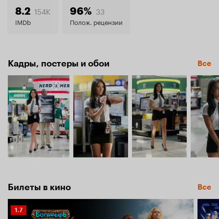
7.9
154K
33
8.2
96%
IMDb
Полож. рецензии
Кадры, постеры и обои
Все
Билеты в кино
Все
Рейтинг
1.7