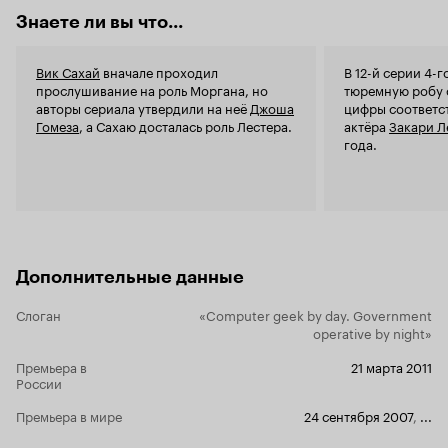
Это только 
Знаете ли вы что...
такой средн
казалось. И
сваливаетс
Вик Сахай
вначале проходил
В 12-й серии 4-г
сверхсекрет
прослушивание на роль Моргана, но
тюремную робу 
мало-помал
авторы сериала утвердили на неё
Джоша
цифры соответс
супершпион
Гомеза
, а Сахаю досталась роль Лестера.
актёра
Закари Л
ЦРУшница - 
года.
любого пар
Красавица-
за Чака с к
продолжают 
для мальчиков. Впрочем, 'Чак' это и
девочек: хо
конечно, ни
Дополнительные данные
Everygirl, н
Джонс в конц
Слоган
«Computer geek by day. Government
настоящее 
operative by night»
тестостерон
агент Кейс
Премьера в
21 марта 2011
(если вы см
России
'Светлячок',
представлен
Премьера в мире
24 сентября 2007
,
...
эмоций зак
сокращении