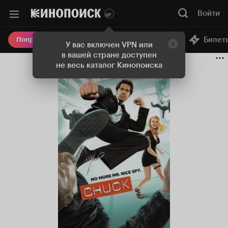
Войти
Онлайн-кинотеатр
Билет
Попробовать Плюс
У вас включен VPN или
в вашей стране доступен
не весь каталог Кинопоиска