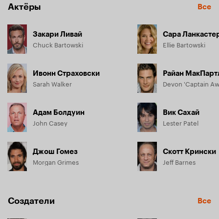
Актёры
Все
Закари Ливай
Сара Ланкасте
Chuck Bartowski
Ellie Bartowski
Ивонн Страховски
Райан МакПарт
Sarah Walker
Адам Болдуин
Вик Сахай
John Casey
Lester Patel
Джош Гомез
Скотт Крински
Morgan Grimes
Jeff Barnes
Создатели
Все