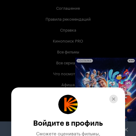
Соглашение
Правила рекомендаций
Справка
Кинопоиск PRO
Все фильмы
Все сериалы
РЕКЛАМА
Что посмотреть
Афиша
Музыка
Телепрограмма
Книги
Войдите в профиль
Служба поддержки
Сможете оценивать фильмы,
