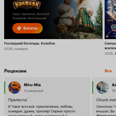
Кинопоиска
1.7
Гарик Харламов, Дмитрий
Журавлев, Мила Ершова
Билеты
Последний богатырь. Колобок
Смеша
2026, комедия
вселе
2026, 
Рецензии
Все
Miru-Mia
A
13 рецензий
19
Прелесть!
Chuck me
В 'Чаке' есть всё- приключения, любовь,
Синопсис 'Ч
комедия, драма, триллер! Сериал просто
внушал. Вы 
замечательный, очень интересный и
'Компьютер